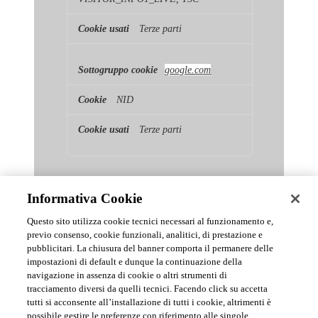
Terze parti
google.com
NID
Terze parti
Informativa Cookie
Questo sito utilizza cookie tecnici necessari al funzionamento e,
previo consenso, cookie funzionali, analitici, di prestazione e
pubblicitari. La chiusura del banner comporta il permanere delle
News & Comunicati Ufficiali
impostazioni di default e dunque la continuazione della
navigazione in assenza di cookie o altri strumenti di
tracciamento diversi da quelli tecnici. Facendo click su accetta
Archivio delle comunicazioni e degli aggiornamenti istituzionali di
tutti si acconsente all’installazione di tutti i cookie, altrimenti è
Urmet S.p.A.
possibile gestire le preferenze con riferimento alle singole