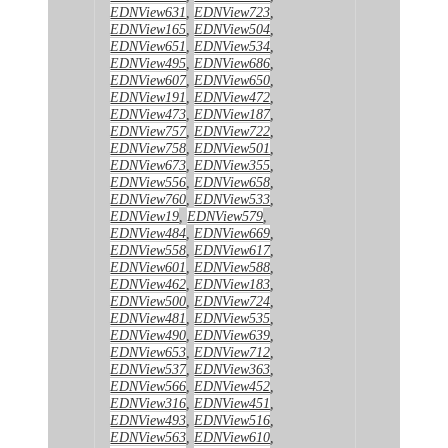
EDNView631
,
EDNView723
,
EDNView165
,
EDNView504
,
EDNView651
,
EDNView534
,
EDNView495
,
EDNView686
,
EDNView607
,
EDNView650
,
EDNView191
,
EDNView472
,
EDNView473
,
EDNView187
,
EDNView757
,
EDNView722
,
EDNView758
,
EDNView501
,
EDNView673
,
EDNView355
,
EDNView556
,
EDNView658
,
EDNView760
,
EDNView533
,
EDNView19
,
EDNView579
,
EDNView484
,
EDNView669
,
EDNView558
,
EDNView617
,
EDNView601
,
EDNView588
,
EDNView462
,
EDNView183
,
EDNView500
,
EDNView724
,
EDNView481
,
EDNView535
,
EDNView490
,
EDNView639
,
EDNView653
,
EDNView712
,
EDNView537
,
EDNView363
,
EDNView566
,
EDNView452
,
EDNView316
,
EDNView451
,
EDNView493
,
EDNView516
,
EDNView563
,
EDNView610
,