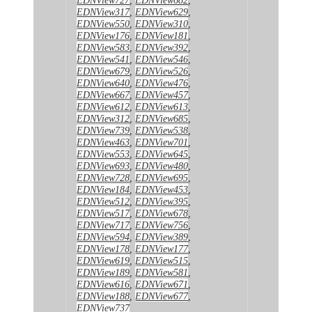
EDNView317
,
EDNView629
,
EDNView550
,
EDNView310
,
EDNView176
,
EDNView181
,
EDNView583
,
EDNView392
,
EDNView541
,
EDNView546
,
EDNView679
,
EDNView526
,
EDNView640
,
EDNView476
,
EDNView667
,
EDNView457
,
EDNView612
,
EDNView613
,
EDNView312
,
EDNView685
,
EDNView739
,
EDNView538
,
EDNView463
,
EDNView701
,
EDNView553
,
EDNView645
,
EDNView693
,
EDNView480
,
EDNView728
,
EDNView695
,
EDNView184
,
EDNView453
,
EDNView512
,
EDNView395
,
EDNView517
,
EDNView678
,
EDNView717
,
EDNView756
,
EDNView594
,
EDNView389
,
EDNView178
,
EDNView177
,
EDNView619
,
EDNView515
,
EDNView189
,
EDNView581
,
EDNView616
,
EDNView671
,
EDNView188
,
EDNView677
,
EDNView737