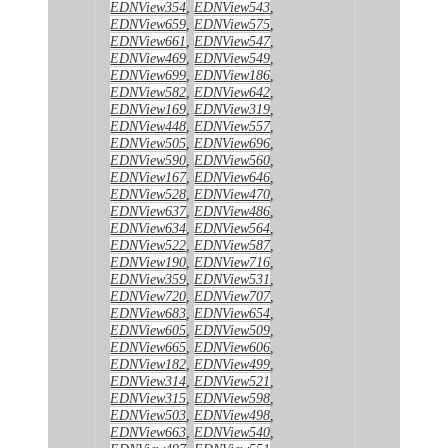
EDNView354
,
EDNView543
,
EDNView659
,
EDNView575
,
EDNView661
,
EDNView547
,
EDNView469
,
EDNView549
,
EDNView699
,
EDNView186
,
EDNView582
,
EDNView642
,
EDNView169
,
EDNView319
,
EDNView448
,
EDNView557
,
EDNView505
,
EDNView696
,
EDNView590
,
EDNView560
,
EDNView167
,
EDNView646
,
EDNView528
,
EDNView470
,
EDNView637
,
EDNView486
,
EDNView634
,
EDNView564
,
EDNView522
,
EDNView587
,
EDNView190
,
EDNView716
,
EDNView359
,
EDNView531
,
EDNView720
,
EDNView707
,
EDNView683
,
EDNView654
,
EDNView605
,
EDNView509
,
EDNView665
,
EDNView606
,
EDNView182
,
EDNView499
,
EDNView314
,
EDNView521
,
EDNView315
,
EDNView598
,
EDNView503
,
EDNView498
,
EDNView663
,
EDNView540
,