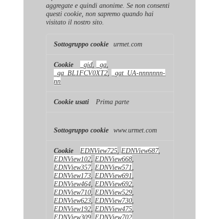
aggregate e quindi anonime. Se non consenti
questi cookie, non sapremo quando hai
visitato il nostro sito.
Cookie
urmet.com
di
prestazione
_gid
,
_ga
,
_ga_BL1FCV0XT2
,
_gat_UA-nnnnnnn-
nn
Prima parte
www.urmet.com
EDNView725
,
EDNView687
,
EDNView102
,
EDNView668
,
EDNView357
,
EDNView571
,
EDNView173
,
EDNView691
,
EDNView464
,
EDNView692
,
EDNView710
,
EDNView529
,
EDNView623
,
EDNView730
,
EDNView192
,
EDNView475
,
EDNView309
,
EDNView702
,