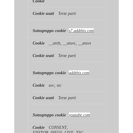
Terze parti
s7.addthis.com
__atrfs, __atuvc, __atuvs
Terze parti
addthis.com
uvc, xtc
Terze parti
youtube.com
CONSENT,
VISITOR_INFO1_LIVE, YSC