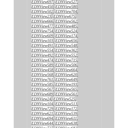
EDNView697
,
EDNView527
,
EDNView450
,
EDNView580
,
EDNView502
,
EDNView704
,
EDNView23
,
EDNView675
,
EDNView666
,
EDNView562
,
EDNView477
,
EDNView485
,
EDNView754
,
EDNView524
,
EDNView609
,
EDNView174
,
EDNView103
,
EDNView656
,
EDNView491
,
EDNView548
,
EDNView554
,
EDNView362
,
EDNView492
,
EDNView552
,
EDNView474
,
EDNView715
,
EDNView589
,
EDNView506
,
EDNView458
,
EDNView664
,
EDNView568
,
EDNView620
,
EDNView761
,
EDNView649
,
EDNView585
,
EDNView193
,
EDNView567
,
EDNView565
,
EDNView689
,
EDNView561
,
EDNView24
,
EDNView525
,
EDNView104
,
EDNView513
,
EDNView729
,
EDNView172
,
EDNView621
,
EDNView539
,
EDNView694
,
EDNView611
,
EDNView644
,
EDNView638
,
EDNView727
,
EDNView682
,