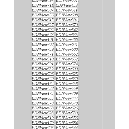
EDNView497
,
EDNView551
,
EDNView711
,
EDNView459
,
EDNView507
,
EDNView511
,
EDNView456
,
EDNView608
,
EDNView615
,
EDNView391
,
EDNView627
,
EDNView670
,
EDNView602
,
EDNView542
,
EDNView573
,
EDNView635
,
EDNView101
,
EDNView466
,
EDNView708
,
EDNView641
,
EDNView759
,
EDNView688
,
EDNView471
,
EDNView662
,
EDNView510
,
EDNView652
,
EDNView591
,
EDNView574
,
EDNView632
,
EDNView600
,
EDNView706
,
EDNView625
,
EDNView320
,
EDNView630
,
EDNView164
,
EDNView358
,
EDNView438
,
EDNView559
,
EDNView175
,
EDNView709
,
EDNView655
,
EDNView447
,
EDNView578
,
EDNView570
,
EDNView468
,
EDNView626
,
EDNView628
,
EDNView530
,
EDNView519
,
EDNView356
,
EDNView179
,
EDNView684
,
EDNView705
,
EDNView544
,