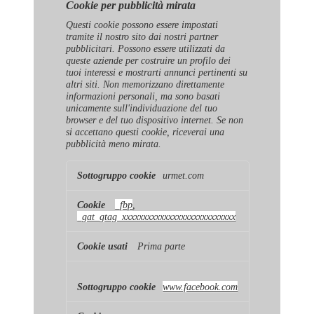
Cookie per pubblicità mirata
Questi cookie possono essere impostati
tramite il nostro sito dai nostri partner
pubblicitari. Possono essere utilizzati da
queste aziende per costruire un profilo dei
tuoi interessi e mostrarti annunci pertinenti su
altri siti. Non memorizzano direttamente
informazioni personali, ma sono basati
unicamente sull'individuazione del tuo
browser e del tuo dispositivo internet. Se non
si accettano questi cookie, riceverai una
pubblicità meno mirata.
Cookie
urmet.com
per
pubblicità
mirata
_fbp
,
_gat_gtag_xxxxxxxxxxxxxxxxxxxxxxxxxxx
Prima parte
www.facebook.com