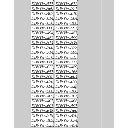
EDNView577
,
EDNView672
,
EDNView569
,
EDNView721
,
EDNView487
,
EDNView618
,
EDNView614
,
EDNView584
,
EDNView636
,
EDNView180
,
EDNView660
,
EDNView593
,
EDNView494
,
EDNView483
,
EDNView482
,
EDNView599
,
EDNView514
,
EDNView545
,
EDNView700
,
EDNView572
,
EDNView714
,
EDNView595
,
EDNView576
,
EDNView311
,
EDNView680
,
EDNView313
,
EDNView622
,
EDNView489
,
EDNView657
,
EDNView168
,
EDNView532
,
EDNView604
,
EDNView676
,
EDNView633
,
EDNView698
,
EDNView32
,
EDNView508
,
EDNView166
,
EDNView465
,
EDNView361
,
EDNView467
,
EDNView408
,
EDNView603
,
EDNView597
,
EDNView648
,
EDNView360
,
EDNView719
,
EDNView478
,
EDNView185
,
EDNView674
,
EDNView523
,
EDNView454
,