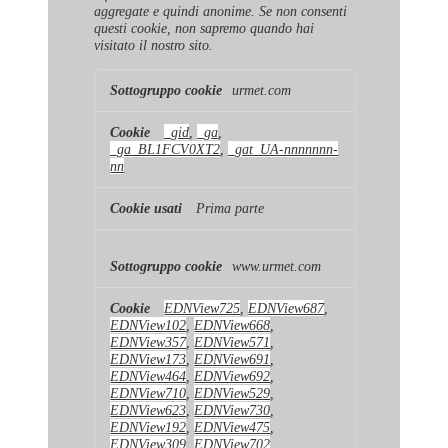
aggregate e quindi anonime. Se non consenti
questi cookie, non sapremo quando hai
visitato il nostro sito.
Cookie
urmet.com
di
prestazione
_gid
,
_ga
,
_ga_BL1FCV0XT2
,
_gat_UA-nnnnnnn-
nn
Prima parte
www.urmet.com
EDNView725
,
EDNView687
,
EDNView102
,
EDNView668
,
EDNView357
,
EDNView571
,
EDNView173
,
EDNView691
,
EDNView464
,
EDNView692
,
EDNView710
,
EDNView529
,
EDNView623
,
EDNView730
,
EDNView192
,
EDNView475
,
EDNView309
,
EDNView702
,