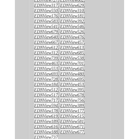
EDNView317
,
EDNView629
,
EDNView550
,
EDNView310
,
EDNView176
,
EDNView181
,
EDNView583
,
EDNView392
,
EDNView541
,
EDNView546
,
EDNView679
,
EDNView526
,
EDNView640
,
EDNView476
,
EDNView667
,
EDNView457
,
EDNView612
,
EDNView613
,
EDNView312
,
EDNView685
,
EDNView739
,
EDNView538
,
EDNView463
,
EDNView701
,
EDNView553
,
EDNView645
,
EDNView693
,
EDNView480
,
EDNView728
,
EDNView695
,
EDNView184
,
EDNView453
,
EDNView512
,
EDNView395
,
EDNView517
,
EDNView678
,
EDNView717
,
EDNView756
,
EDNView594
,
EDNView389
,
EDNView178
,
EDNView177
,
EDNView619
,
EDNView515
,
EDNView189
,
EDNView581
,
EDNView616
,
EDNView671
,
EDNView188
,
EDNView677
,
EDNView737