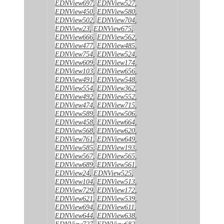
EDNView697
,
EDNView527
,
EDNView450
,
EDNView580
,
EDNView502
,
EDNView704
,
EDNView23
,
EDNView675
,
EDNView666
,
EDNView562
,
EDNView477
,
EDNView485
,
EDNView754
,
EDNView524
,
EDNView609
,
EDNView174
,
EDNView103
,
EDNView656
,
EDNView491
,
EDNView548
,
EDNView554
,
EDNView362
,
EDNView492
,
EDNView552
,
EDNView474
,
EDNView715
,
EDNView589
,
EDNView506
,
EDNView458
,
EDNView664
,
EDNView568
,
EDNView620
,
EDNView761
,
EDNView649
,
EDNView585
,
EDNView193
,
EDNView567
,
EDNView565
,
EDNView689
,
EDNView561
,
EDNView24
,
EDNView525
,
EDNView104
,
EDNView513
,
EDNView729
,
EDNView172
,
EDNView621
,
EDNView539
,
EDNView694
,
EDNView611
,
EDNView644
,
EDNView638
,
EDNView727
,
EDNView682
,