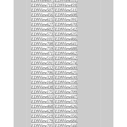
EDNView497
,
EDNView551
,
EDNView711
,
EDNView459
,
EDNView507
,
EDNView511
,
EDNView456
,
EDNView608
,
EDNView615
,
EDNView391
,
EDNView627
,
EDNView670
,
EDNView602
,
EDNView542
,
EDNView573
,
EDNView635
,
EDNView101
,
EDNView466
,
EDNView708
,
EDNView641
,
EDNView759
,
EDNView688
,
EDNView471
,
EDNView662
,
EDNView510
,
EDNView652
,
EDNView591
,
EDNView574
,
EDNView632
,
EDNView600
,
EDNView706
,
EDNView625
,
EDNView320
,
EDNView630
,
EDNView164
,
EDNView358
,
EDNView438
,
EDNView559
,
EDNView175
,
EDNView709
,
EDNView655
,
EDNView447
,
EDNView578
,
EDNView570
,
EDNView468
,
EDNView626
,
EDNView628
,
EDNView530
,
EDNView519
,
EDNView356
,
EDNView179
,
EDNView684
,
EDNView705
,
EDNView544
,