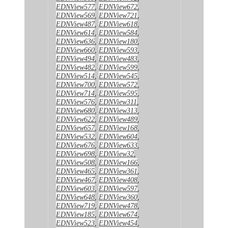
EDNView577
,
EDNView672
,
EDNView569
,
EDNView721
,
EDNView487
,
EDNView618
,
EDNView614
,
EDNView584
,
EDNView636
,
EDNView180
,
EDNView660
,
EDNView593
,
EDNView494
,
EDNView483
,
EDNView482
,
EDNView599
,
EDNView514
,
EDNView545
,
EDNView700
,
EDNView572
,
EDNView714
,
EDNView595
,
EDNView576
,
EDNView311
,
EDNView680
,
EDNView313
,
EDNView622
,
EDNView489
,
EDNView657
,
EDNView168
,
EDNView532
,
EDNView604
,
EDNView676
,
EDNView633
,
EDNView698
,
EDNView32
,
EDNView508
,
EDNView166
,
EDNView465
,
EDNView361
,
EDNView467
,
EDNView408
,
EDNView603
,
EDNView597
,
EDNView648
,
EDNView360
,
EDNView719
,
EDNView478
,
EDNView185
,
EDNView674
,
EDNView523
,
EDNView454
,