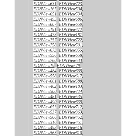
EDNView631
,
EDNView723
,
EDNView165
,
EDNView504
,
EDNView651
,
EDNView534
,
EDNView495
,
EDNView686
,
EDNView607
,
EDNView650
,
EDNView191
,
EDNView472
,
EDNView473
,
EDNView187
,
EDNView757
,
EDNView722
,
EDNView758
,
EDNView501
,
EDNView673
,
EDNView355
,
EDNView556
,
EDNView658
,
EDNView760
,
EDNView533
,
EDNView19
,
EDNView579
,
EDNView484
,
EDNView669
,
EDNView558
,
EDNView617
,
EDNView601
,
EDNView588
,
EDNView462
,
EDNView183
,
EDNView500
,
EDNView724
,
EDNView481
,
EDNView535
,
EDNView490
,
EDNView639
,
EDNView653
,
EDNView712
,
EDNView537
,
EDNView363
,
EDNView566
,
EDNView452
,
EDNView316
,
EDNView451
,
EDNView493
,
EDNView516
,
EDNView563
,
EDNView610
,