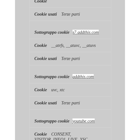
Terze parti
s7.addthis.com
__atrfs, __atuvc, __atuvs
Terze parti
addthis.com
uvc, xtc
Terze parti
youtube.com
CONSENT,
VISITOR_INFO1_LIVE, YSC