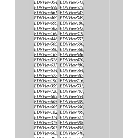
EDNView354
,
EDNView543
,
EDNView659
,
EDNView575
,
EDNView661
,
EDNView547
,
EDNView469
,
EDNView549
,
EDNView699
,
EDNView186
,
EDNView582
,
EDNView642
,
EDNView169
,
EDNView319
,
EDNView448
,
EDNView557
,
EDNView505
,
EDNView696
,
EDNView590
,
EDNView560
,
EDNView167
,
EDNView646
,
EDNView528
,
EDNView470
,
EDNView637
,
EDNView486
,
EDNView634
,
EDNView564
,
EDNView522
,
EDNView587
,
EDNView190
,
EDNView716
,
EDNView359
,
EDNView531
,
EDNView720
,
EDNView707
,
EDNView683
,
EDNView654
,
EDNView605
,
EDNView509
,
EDNView665
,
EDNView606
,
EDNView182
,
EDNView499
,
EDNView314
,
EDNView521
,
EDNView315
,
EDNView598
,
EDNView503
,
EDNView498
,
EDNView663
,
EDNView540
,