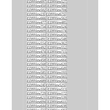
EDNView697
,
EDNView527
,
EDNView450
,
EDNView580
,
EDNView502
,
EDNView704
,
EDNView23
,
EDNView675
,
EDNView666
,
EDNView562
,
EDNView477
,
EDNView485
,
EDNView754
,
EDNView524
,
EDNView609
,
EDNView174
,
EDNView103
,
EDNView656
,
EDNView491
,
EDNView548
,
EDNView554
,
EDNView362
,
EDNView492
,
EDNView552
,
EDNView474
,
EDNView715
,
EDNView589
,
EDNView506
,
EDNView458
,
EDNView664
,
EDNView568
,
EDNView620
,
EDNView761
,
EDNView649
,
EDNView585
,
EDNView193
,
EDNView567
,
EDNView565
,
EDNView689
,
EDNView561
,
EDNView24
,
EDNView525
,
EDNView104
,
EDNView513
,
EDNView729
,
EDNView172
,
EDNView621
,
EDNView539
,
EDNView694
,
EDNView611
,
EDNView644
,
EDNView638
,
EDNView727
,
EDNView682
,