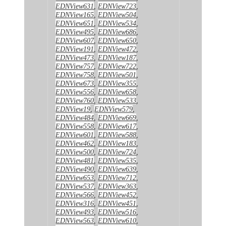
EDNView631
,
EDNView723
,
EDNView165
,
EDNView504
,
EDNView651
,
EDNView534
,
EDNView495
,
EDNView686
,
EDNView607
,
EDNView650
,
EDNView191
,
EDNView472
,
EDNView473
,
EDNView187
,
EDNView757
,
EDNView722
,
EDNView758
,
EDNView501
,
EDNView673
,
EDNView355
,
EDNView556
,
EDNView658
,
EDNView760
,
EDNView533
,
EDNView19
,
EDNView579
,
EDNView484
,
EDNView669
,
EDNView558
,
EDNView617
,
EDNView601
,
EDNView588
,
EDNView462
,
EDNView183
,
EDNView500
,
EDNView724
,
EDNView481
,
EDNView535
,
EDNView490
,
EDNView639
,
EDNView653
,
EDNView712
,
EDNView537
,
EDNView363
,
EDNView566
,
EDNView452
,
EDNView316
,
EDNView451
,
EDNView493
,
EDNView516
,
EDNView563
,
EDNView610
,