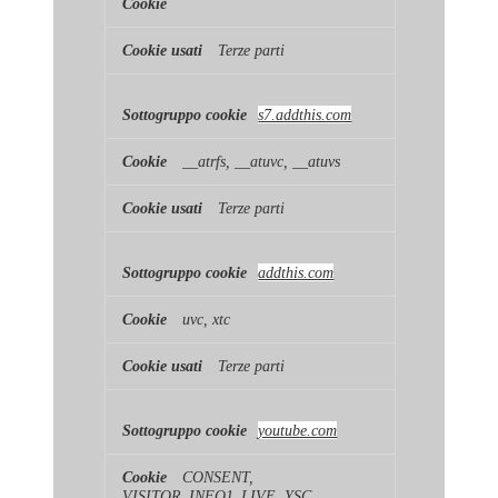
Terze parti
s7.addthis.com
__atrfs, __atuvc, __atuvs
Terze parti
addthis.com
uvc, xtc
Terze parti
youtube.com
CONSENT,
VISITOR_INFO1_LIVE, YSC