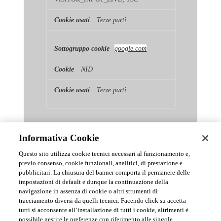
Terze parti
google.com
NID
Terze parti
Informativa Cookie
Questo sito utilizza cookie tecnici necessari al funzionamento e,
previo consenso, cookie funzionali, analitici, di prestazione e
pubblicitari. La chiusura del banner comporta il permanere delle
News & Comunicati Ufficiali
impostazioni di default e dunque la continuazione della
navigazione in assenza di cookie o altri strumenti di
tracciamento diversi da quelli tecnici. Facendo click su accetta
Archivio delle comunicazioni e degli aggiornamenti istituzionali di
tutti si acconsente all’installazione di tutti i cookie, altrimenti è
Urmet S.p.A.
possibile gestire le preferenze con riferimento alle singole