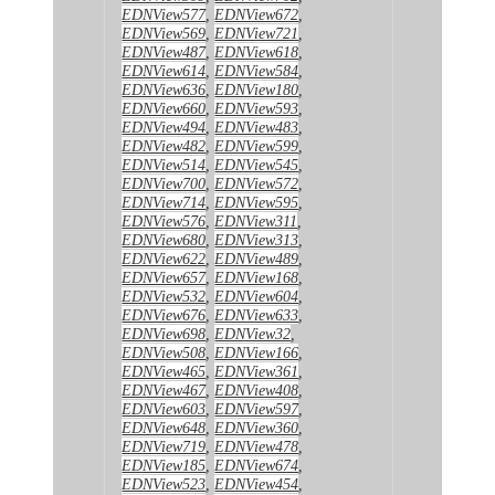
EDNView577
,
EDNView672
,
EDNView569
,
EDNView721
,
EDNView487
,
EDNView618
,
EDNView614
,
EDNView584
,
EDNView636
,
EDNView180
,
EDNView660
,
EDNView593
,
EDNView494
,
EDNView483
,
EDNView482
,
EDNView599
,
EDNView514
,
EDNView545
,
EDNView700
,
EDNView572
,
EDNView714
,
EDNView595
,
EDNView576
,
EDNView311
,
EDNView680
,
EDNView313
,
EDNView622
,
EDNView489
,
EDNView657
,
EDNView168
,
EDNView532
,
EDNView604
,
EDNView676
,
EDNView633
,
EDNView698
,
EDNView32
,
EDNView508
,
EDNView166
,
EDNView465
,
EDNView361
,
EDNView467
,
EDNView408
,
EDNView603
,
EDNView597
,
EDNView648
,
EDNView360
,
EDNView719
,
EDNView478
,
EDNView185
,
EDNView674
,
EDNView523
,
EDNView454
,