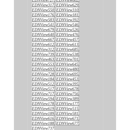
EDNView317
,
EDNView629
,
EDNView550
,
EDNView310
,
EDNView176
,
EDNView181
,
EDNView583
,
EDNView392
,
EDNView541
,
EDNView546
,
EDNView679
,
EDNView526
,
EDNView640
,
EDNView476
,
EDNView667
,
EDNView457
,
EDNView612
,
EDNView613
,
EDNView312
,
EDNView685
,
EDNView739
,
EDNView538
,
EDNView463
,
EDNView701
,
EDNView553
,
EDNView645
,
EDNView693
,
EDNView480
,
EDNView728
,
EDNView695
,
EDNView184
,
EDNView453
,
EDNView512
,
EDNView395
,
EDNView517
,
EDNView678
,
EDNView717
,
EDNView756
,
EDNView594
,
EDNView389
,
EDNView178
,
EDNView177
,
EDNView619
,
EDNView515
,
EDNView189
,
EDNView581
,
EDNView616
,
EDNView671
,
EDNView188
,
EDNView677
,
EDNView737