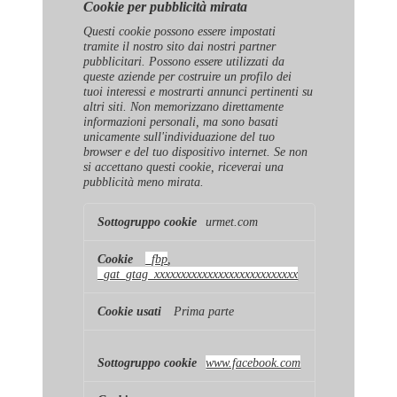
Cookie per pubblicità mirata
Questi cookie possono essere impostati
tramite il nostro sito dai nostri partner
pubblicitari. Possono essere utilizzati da
queste aziende per costruire un profilo dei
tuoi interessi e mostrarti annunci pertinenti su
altri siti. Non memorizzano direttamente
informazioni personali, ma sono basati
unicamente sull'individuazione del tuo
browser e del tuo dispositivo internet. Se non
si accettano questi cookie, riceverai una
pubblicità meno mirata.
Cookie
urmet.com
per
pubblicità
mirata
_fbp
,
_gat_gtag_xxxxxxxxxxxxxxxxxxxxxxxxxxx
Prima parte
www.facebook.com