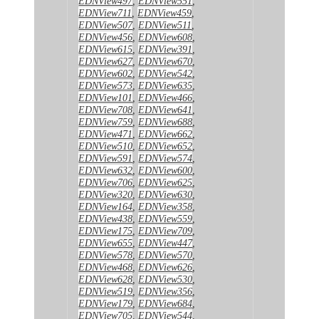
EDNView497
,
EDNView551
,
EDNView711
,
EDNView459
,
EDNView507
,
EDNView511
,
EDNView456
,
EDNView608
,
EDNView615
,
EDNView391
,
EDNView627
,
EDNView670
,
EDNView602
,
EDNView542
,
EDNView573
,
EDNView635
,
EDNView101
,
EDNView466
,
EDNView708
,
EDNView641
,
EDNView759
,
EDNView688
,
EDNView471
,
EDNView662
,
EDNView510
,
EDNView652
,
EDNView591
,
EDNView574
,
EDNView632
,
EDNView600
,
EDNView706
,
EDNView625
,
EDNView320
,
EDNView630
,
EDNView164
,
EDNView358
,
EDNView438
,
EDNView559
,
EDNView175
,
EDNView709
,
EDNView655
,
EDNView447
,
EDNView578
,
EDNView570
,
EDNView468
,
EDNView626
,
EDNView628
,
EDNView530
,
EDNView519
,
EDNView356
,
EDNView179
,
EDNView684
,
EDNView705
,
EDNView544
,