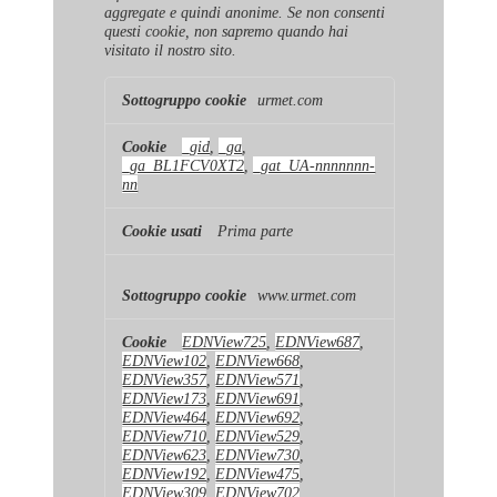
aggregate e quindi anonime. Se non consenti
questi cookie, non sapremo quando hai
visitato il nostro sito.
Cookie
urmet.com
di
prestazione
_gid
,
_ga
,
_ga_BL1FCV0XT2
,
_gat_UA-nnnnnnn-
nn
Prima parte
www.urmet.com
EDNView725
,
EDNView687
,
EDNView102
,
EDNView668
,
EDNView357
,
EDNView571
,
EDNView173
,
EDNView691
,
EDNView464
,
EDNView692
,
EDNView710
,
EDNView529
,
EDNView623
,
EDNView730
,
EDNView192
,
EDNView475
,
EDNView309
,
EDNView702
,