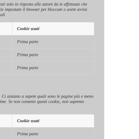
ti solo in risposta alle azioni da te effettuate che
ile impostare il browser per bloccare o avere avvisi
ali.
Cookie usati
Prima parte
Prima parte
Prima parte
to. Ci aiutano a sapere quali sono le pagine più e meno
nime. Se non consenti questi cookie, non sapremo
Cookie usati
Prima parte