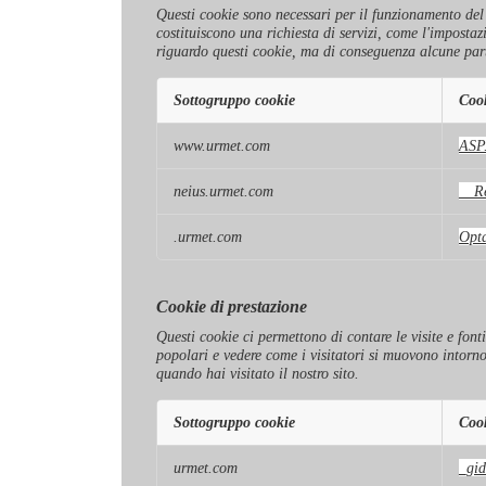
Questi cookie sono necessari per il funzionamento del si
costituiscono una richiesta di servizi, come l'impostaz
riguardo questi cookie, ma di conseguenza alcune part
Sottogruppo cookie
Coo
Cookie
www.urmet.com
ASP
strettamente
necessari
neius.urmet.com
__Re
.urmet.com
Opt
Cookie di prestazione
Questi cookie ci permettono di contare le visite e font
popolari e vedere come i visitatori si muovono intorn
quando hai visitato il nostro sito.
Sottogruppo cookie
Coo
Cookie
urmet.com
_gid
di