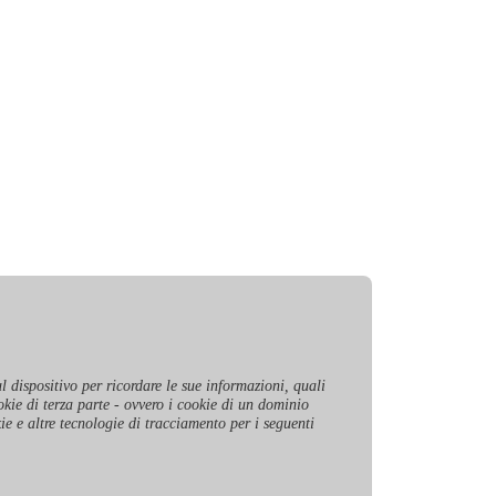
l dispositivo per ricordare le sue informazioni, quali
okie di terza parte - ovvero i cookie di un dominio
kie e altre tecnologie di tracciamento per i seguenti