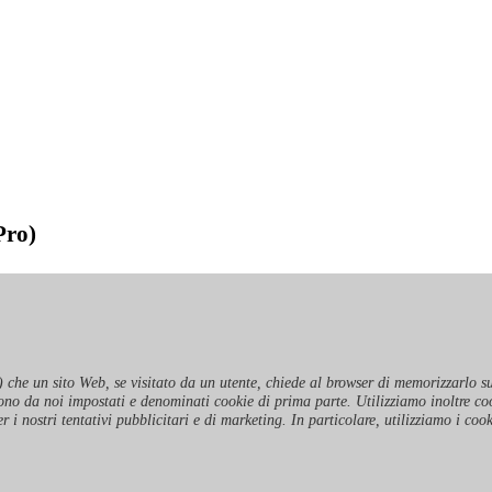
Pro)
) che un sito Web, se visitato da un utente, chiede al browser di memorizzarlo su
 sono da noi impostati e denominati cookie di prima parte. Utilizziamo inoltre co
r i nostri tentativi pubblicitari e di marketing. In particolare, utilizziamo i coo