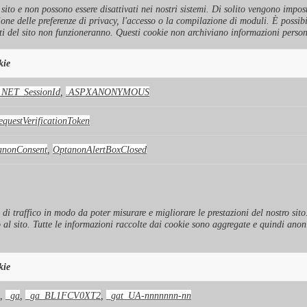
to e non possono essere disattivati ​​nei nostri sistemi. Di solito vengono imposta
ione delle preferenze di privacy, l'accesso o la compilazione di moduli. È possib
i del sito non funzioneranno. Questi cookie non archiviano informazioni person
kie
.NET_SessionId
,
.ASPXANONYMOUS
questVerificationToken
anonConsent
,
OptanonAlertBoxClosed
i di traffico in modo da poter misurare e migliorare le prestazioni del nostro si
o al sito. Tutte le informazioni raccolte dai cookie sono aggregate e quindi ano
kie
,
_ga
,
_ga_BL1FCV0XT2
,
_gat_UA-nnnnnnn-nn