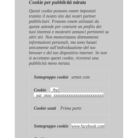
Cookie per pubblicità mirata
Questi cookie possono essere impostati
tramite il nostro sito dai nostri partner
pubblicitari. Possono essere utilizzati da
queste aziende per costruire un profilo dei
tuoi interessi e mostrarti annunci pertinenti su
altri siti. Non memorizzano direttamente
informazioni personali, ma sono basati
unicamente sull'individuazione del tuo
browser e del tuo dispositivo internet. Se non
si accettano questi cookie, riceverai una
pubblicità meno mirata.
Cookie
urmet.com
per
pubblicità
mirata
_fbp
,
_gat_gtag_xxxxxxxxxxxxxxxxxxxxxxxxxxx
Prima parte
www.facebook.com