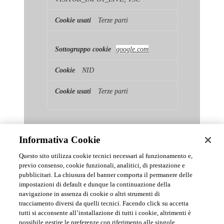
Terze parti
google.com
NID
Terze parti
Informativa Cookie
Questo sito utilizza cookie tecnici necessari al funzionamento e,
previo consenso, cookie funzionali, analitici, di prestazione e
pubblicitari. La chiusura del banner comporta il permanere delle
News & Comunicati Ufficiali
impostazioni di default e dunque la continuazione della
navigazione in assenza di cookie o altri strumenti di
tracciamento diversi da quelli tecnici. Facendo click su accetta
Archivio delle comunicazioni e degli aggiornamenti istituzionali di
tutti si acconsente all’installazione di tutti i cookie, altrimenti è
Urmet S.p.A.
possibile gestire le preferenze con riferimento alle singole