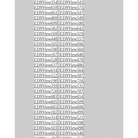
EDNView354
,
EDNView543
,
EDNView659
,
EDNView575
,
EDNView661
,
EDNView547
,
EDNView469
,
EDNView549
,
EDNView699
,
EDNView186
,
EDNView582
,
EDNView642
,
EDNView169
,
EDNView319
,
EDNView448
,
EDNView557
,
EDNView505
,
EDNView696
,
EDNView590
,
EDNView560
,
EDNView167
,
EDNView646
,
EDNView528
,
EDNView470
,
EDNView637
,
EDNView486
,
EDNView634
,
EDNView564
,
EDNView522
,
EDNView587
,
EDNView190
,
EDNView716
,
EDNView359
,
EDNView531
,
EDNView720
,
EDNView707
,
EDNView683
,
EDNView654
,
EDNView605
,
EDNView509
,
EDNView665
,
EDNView606
,
EDNView182
,
EDNView499
,
EDNView314
,
EDNView521
,
EDNView315
,
EDNView598
,
EDNView503
,
EDNView498
,
EDNView663
,
EDNView540
,