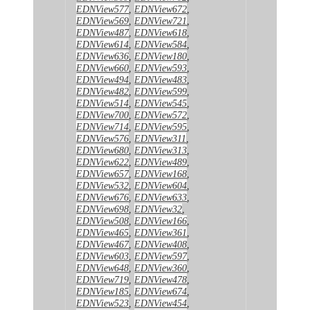
EDNView577
,
EDNView672
,
EDNView569
,
EDNView721
,
EDNView487
,
EDNView618
,
EDNView614
,
EDNView584
,
EDNView636
,
EDNView180
,
EDNView660
,
EDNView593
,
EDNView494
,
EDNView483
,
EDNView482
,
EDNView599
,
EDNView514
,
EDNView545
,
EDNView700
,
EDNView572
,
EDNView714
,
EDNView595
,
EDNView576
,
EDNView311
,
EDNView680
,
EDNView313
,
EDNView622
,
EDNView489
,
EDNView657
,
EDNView168
,
EDNView532
,
EDNView604
,
EDNView676
,
EDNView633
,
EDNView698
,
EDNView32
,
EDNView508
,
EDNView166
,
EDNView465
,
EDNView361
,
EDNView467
,
EDNView408
,
EDNView603
,
EDNView597
,
EDNView648
,
EDNView360
,
EDNView719
,
EDNView478
,
EDNView185
,
EDNView674
,
EDNView523
,
EDNView454
,