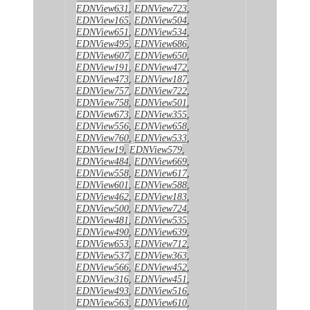
EDNView631
,
EDNView723
,
EDNView165
,
EDNView504
,
EDNView651
,
EDNView534
,
EDNView495
,
EDNView686
,
EDNView607
,
EDNView650
,
EDNView191
,
EDNView472
,
EDNView473
,
EDNView187
,
EDNView757
,
EDNView722
,
EDNView758
,
EDNView501
,
EDNView673
,
EDNView355
,
EDNView556
,
EDNView658
,
EDNView760
,
EDNView533
,
EDNView19
,
EDNView579
,
EDNView484
,
EDNView669
,
EDNView558
,
EDNView617
,
EDNView601
,
EDNView588
,
EDNView462
,
EDNView183
,
EDNView500
,
EDNView724
,
EDNView481
,
EDNView535
,
EDNView490
,
EDNView639
,
EDNView653
,
EDNView712
,
EDNView537
,
EDNView363
,
EDNView566
,
EDNView452
,
EDNView316
,
EDNView451
,
EDNView493
,
EDNView516
,
EDNView563
,
EDNView610
,