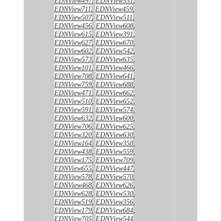
EDNView497
,
EDNView551
,
EDNView711
,
EDNView459
,
EDNView507
,
EDNView511
,
EDNView456
,
EDNView608
,
EDNView615
,
EDNView391
,
EDNView627
,
EDNView670
,
EDNView602
,
EDNView542
,
EDNView573
,
EDNView635
,
EDNView101
,
EDNView466
,
EDNView708
,
EDNView641
,
EDNView759
,
EDNView688
,
EDNView471
,
EDNView662
,
EDNView510
,
EDNView652
,
EDNView591
,
EDNView574
,
EDNView632
,
EDNView600
,
EDNView706
,
EDNView625
,
EDNView320
,
EDNView630
,
EDNView164
,
EDNView358
,
EDNView438
,
EDNView559
,
EDNView175
,
EDNView709
,
EDNView655
,
EDNView447
,
EDNView578
,
EDNView570
,
EDNView468
,
EDNView626
,
EDNView628
,
EDNView530
,
EDNView519
,
EDNView356
,
EDNView179
,
EDNView684
,
EDNView705
,
EDNView544
,