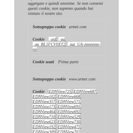
aggregate e quindi anonime. Se non consenti
questi cookie, non sapremo quando hai
visitato il nostro sito.
Cookie
urmet.com
di
prestazione
_gid
,
_ga
,
_ga_BL1FCV0XT2
,
_gat_UA-nnnnnnn-
nn
Prima parte
www.urmet.com
EDNView725
,
EDNView687
,
EDNView102
,
EDNView668
,
EDNView357
,
EDNView571
,
EDNView173
,
EDNView691
,
EDNView464
,
EDNView692
,
EDNView710
,
EDNView529
,
EDNView623
,
EDNView730
,
EDNView192
,
EDNView475
,
EDNView309
,
EDNView702
,