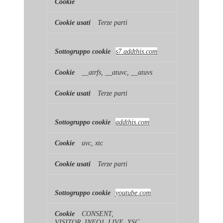
Terze parti
s7.addthis.com
__atrfs, __atuvc, __atuvs
Terze parti
addthis.com
uvc, xtc
Terze parti
youtube.com
CONSENT,
VISITOR_INFO1_LIVE, YSC