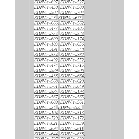
EDNView697
,
EDNView527
,
EDNView450
,
EDNView580
,
EDNView502
,
EDNView704
,
EDNView23
,
EDNView675
,
EDNView666
,
EDNView562
,
EDNView477
,
EDNView485
,
EDNView754
,
EDNView524
,
EDNView609
,
EDNView174
,
EDNView103
,
EDNView656
,
EDNView491
,
EDNView548
,
EDNView554
,
EDNView362
,
EDNView492
,
EDNView552
,
EDNView474
,
EDNView715
,
EDNView589
,
EDNView506
,
EDNView458
,
EDNView664
,
EDNView568
,
EDNView620
,
EDNView761
,
EDNView649
,
EDNView585
,
EDNView193
,
EDNView567
,
EDNView565
,
EDNView689
,
EDNView561
,
EDNView24
,
EDNView525
,
EDNView104
,
EDNView513
,
EDNView729
,
EDNView172
,
EDNView621
,
EDNView539
,
EDNView694
,
EDNView611
,
EDNView644
,
EDNView638
,
EDNView727
,
EDNView682
,