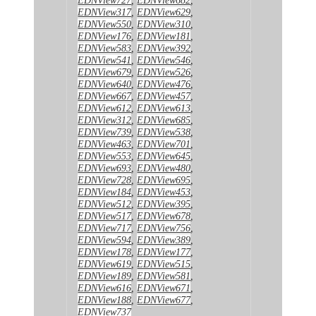
EDNView317
,
EDNView629
,
EDNView550
,
EDNView310
,
EDNView176
,
EDNView181
,
EDNView583
,
EDNView392
,
EDNView541
,
EDNView546
,
EDNView679
,
EDNView526
,
EDNView640
,
EDNView476
,
EDNView667
,
EDNView457
,
EDNView612
,
EDNView613
,
EDNView312
,
EDNView685
,
EDNView739
,
EDNView538
,
EDNView463
,
EDNView701
,
EDNView553
,
EDNView645
,
EDNView693
,
EDNView480
,
EDNView728
,
EDNView695
,
EDNView184
,
EDNView453
,
EDNView512
,
EDNView395
,
EDNView517
,
EDNView678
,
EDNView717
,
EDNView756
,
EDNView594
,
EDNView389
,
EDNView178
,
EDNView177
,
EDNView619
,
EDNView515
,
EDNView189
,
EDNView581
,
EDNView616
,
EDNView671
,
EDNView188
,
EDNView677
,
EDNView737