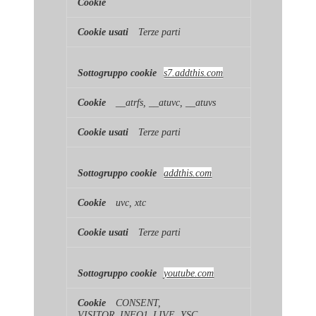
Terze parti
s7.addthis.com
__atrfs, __atuvc, __atuvs
Terze parti
addthis.com
uvc, xtc
Terze parti
youtube.com
CONSENT,
VISITOR_INFO1_LIVE, YSC