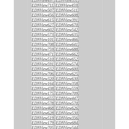
EDNView497
,
EDNView551
,
EDNView711
,
EDNView459
,
EDNView507
,
EDNView511
,
EDNView456
,
EDNView608
,
EDNView615
,
EDNView391
,
EDNView627
,
EDNView670
,
EDNView602
,
EDNView542
,
EDNView573
,
EDNView635
,
EDNView101
,
EDNView466
,
EDNView708
,
EDNView641
,
EDNView759
,
EDNView688
,
EDNView471
,
EDNView662
,
EDNView510
,
EDNView652
,
EDNView591
,
EDNView574
,
EDNView632
,
EDNView600
,
EDNView706
,
EDNView625
,
EDNView320
,
EDNView630
,
EDNView164
,
EDNView358
,
EDNView438
,
EDNView559
,
EDNView175
,
EDNView709
,
EDNView655
,
EDNView447
,
EDNView578
,
EDNView570
,
EDNView468
,
EDNView626
,
EDNView628
,
EDNView530
,
EDNView519
,
EDNView356
,
EDNView179
,
EDNView684
,
EDNView705
,
EDNView544
,