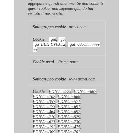
aggregate e quindi anonime. Se non consenti
questi cookie, non sapremo quando hai
visitato il nostro sito.
Cookie
urmet.com
di
prestazione
_gid
,
_ga
,
_ga_BL1FCV0XT2
,
_gat_UA-nnnnnnn-
nn
Prima parte
www.urmet.com
EDNView725
,
EDNView687
,
EDNView102
,
EDNView668
,
EDNView357
,
EDNView571
,
EDNView173
,
EDNView691
,
EDNView464
,
EDNView692
,
EDNView710
,
EDNView529
,
EDNView623
,
EDNView730
,
EDNView192
,
EDNView475
,
EDNView309
,
EDNView702
,