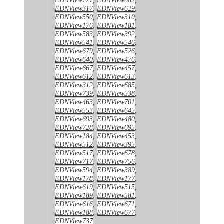
EDNView317
,
EDNView629
,
EDNView550
,
EDNView310
,
EDNView176
,
EDNView181
,
EDNView583
,
EDNView392
,
EDNView541
,
EDNView546
,
EDNView679
,
EDNView526
,
EDNView640
,
EDNView476
,
EDNView667
,
EDNView457
,
EDNView612
,
EDNView613
,
EDNView312
,
EDNView685
,
EDNView739
,
EDNView538
,
EDNView463
,
EDNView701
,
EDNView553
,
EDNView645
,
EDNView693
,
EDNView480
,
EDNView728
,
EDNView695
,
EDNView184
,
EDNView453
,
EDNView512
,
EDNView395
,
EDNView517
,
EDNView678
,
EDNView717
,
EDNView756
,
EDNView594
,
EDNView389
,
EDNView178
,
EDNView177
,
EDNView619
,
EDNView515
,
EDNView189
,
EDNView581
,
EDNView616
,
EDNView671
,
EDNView188
,
EDNView677
,
EDNView737