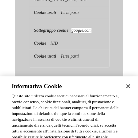
Terze parti
google.com
NID
Terze parti
Informativa Cookie
Questo sito utilizza cookie tecnici necessari al funzionamento e,
previo consenso, cookie funzionali, analitici, di prestazione e
pubblicitari. La chiusura del banner comporta il permanere delle
News & Comunicati Ufficiali
impostazioni di default e dunque la continuazione della
navigazione in assenza di cookie o altri strumenti di
tracciamento diversi da quelli tecnici. Facendo click su accetta
Archivio delle comunicazioni e degli aggiornamenti istituzionali di
tutti si acconsente all’installazione di tutti i cookie, altrimenti è
Urmet S.p.A.
possibile gestire le preferenze con riferimento alle singole