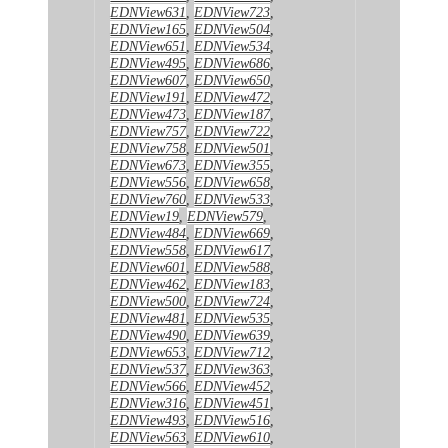
EDNView631
,
EDNView723
,
EDNView165
,
EDNView504
,
EDNView651
,
EDNView534
,
EDNView495
,
EDNView686
,
EDNView607
,
EDNView650
,
EDNView191
,
EDNView472
,
EDNView473
,
EDNView187
,
EDNView757
,
EDNView722
,
EDNView758
,
EDNView501
,
EDNView673
,
EDNView355
,
EDNView556
,
EDNView658
,
EDNView760
,
EDNView533
,
EDNView19
,
EDNView579
,
EDNView484
,
EDNView669
,
EDNView558
,
EDNView617
,
EDNView601
,
EDNView588
,
EDNView462
,
EDNView183
,
EDNView500
,
EDNView724
,
EDNView481
,
EDNView535
,
EDNView490
,
EDNView639
,
EDNView653
,
EDNView712
,
EDNView537
,
EDNView363
,
EDNView566
,
EDNView452
,
EDNView316
,
EDNView451
,
EDNView493
,
EDNView516
,
EDNView563
,
EDNView610
,