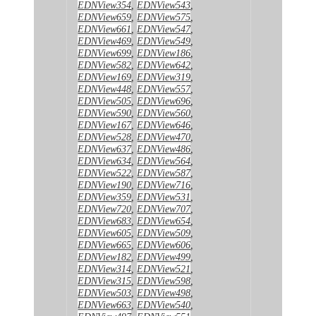
EDNView354
,
EDNView543
,
EDNView659
,
EDNView575
,
EDNView661
,
EDNView547
,
EDNView469
,
EDNView549
,
EDNView699
,
EDNView186
,
EDNView582
,
EDNView642
,
EDNView169
,
EDNView319
,
EDNView448
,
EDNView557
,
EDNView505
,
EDNView696
,
EDNView590
,
EDNView560
,
EDNView167
,
EDNView646
,
EDNView528
,
EDNView470
,
EDNView637
,
EDNView486
,
EDNView634
,
EDNView564
,
EDNView522
,
EDNView587
,
EDNView190
,
EDNView716
,
EDNView359
,
EDNView531
,
EDNView720
,
EDNView707
,
EDNView683
,
EDNView654
,
EDNView605
,
EDNView509
,
EDNView665
,
EDNView606
,
EDNView182
,
EDNView499
,
EDNView314
,
EDNView521
,
EDNView315
,
EDNView598
,
EDNView503
,
EDNView498
,
EDNView663
,
EDNView540
,