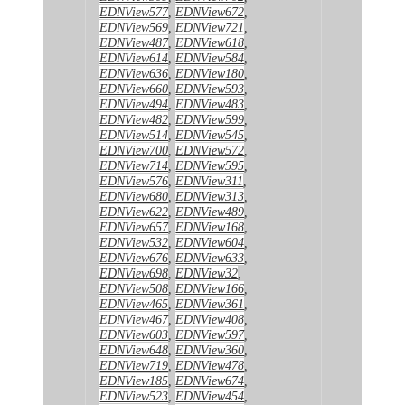
EDNView577
,
EDNView672
,
EDNView569
,
EDNView721
,
EDNView487
,
EDNView618
,
EDNView614
,
EDNView584
,
EDNView636
,
EDNView180
,
EDNView660
,
EDNView593
,
EDNView494
,
EDNView483
,
EDNView482
,
EDNView599
,
EDNView514
,
EDNView545
,
EDNView700
,
EDNView572
,
EDNView714
,
EDNView595
,
EDNView576
,
EDNView311
,
EDNView680
,
EDNView313
,
EDNView622
,
EDNView489
,
EDNView657
,
EDNView168
,
EDNView532
,
EDNView604
,
EDNView676
,
EDNView633
,
EDNView698
,
EDNView32
,
EDNView508
,
EDNView166
,
EDNView465
,
EDNView361
,
EDNView467
,
EDNView408
,
EDNView603
,
EDNView597
,
EDNView648
,
EDNView360
,
EDNView719
,
EDNView478
,
EDNView185
,
EDNView674
,
EDNView523
,
EDNView454
,