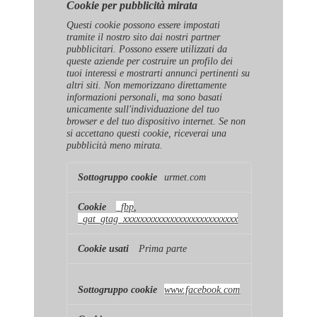
Cookie per pubblicità mirata
Questi cookie possono essere impostati
tramite il nostro sito dai nostri partner
pubblicitari. Possono essere utilizzati da
queste aziende per costruire un profilo dei
tuoi interessi e mostrarti annunci pertinenti su
altri siti. Non memorizzano direttamente
informazioni personali, ma sono basati
unicamente sull'individuazione del tuo
browser e del tuo dispositivo internet. Se non
si accettano questi cookie, riceverai una
pubblicità meno mirata.
Cookie
urmet.com
per
pubblicità
mirata
_fbp
,
_gat_gtag_xxxxxxxxxxxxxxxxxxxxxxxxxxx
Prima parte
www.facebook.com