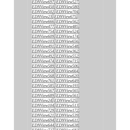
EDNView697
,
EDNView527
,
EDNView450
,
EDNView580
,
EDNView502
,
EDNView704
,
EDNView23
,
EDNView675
,
EDNView666
,
EDNView562
,
EDNView477
,
EDNView485
,
EDNView754
,
EDNView524
,
EDNView609
,
EDNView174
,
EDNView103
,
EDNView656
,
EDNView491
,
EDNView548
,
EDNView554
,
EDNView362
,
EDNView492
,
EDNView552
,
EDNView474
,
EDNView715
,
EDNView589
,
EDNView506
,
EDNView458
,
EDNView664
,
EDNView568
,
EDNView620
,
EDNView761
,
EDNView649
,
EDNView585
,
EDNView193
,
EDNView567
,
EDNView565
,
EDNView689
,
EDNView561
,
EDNView24
,
EDNView525
,
EDNView104
,
EDNView513
,
EDNView729
,
EDNView172
,
EDNView621
,
EDNView539
,
EDNView694
,
EDNView611
,
EDNView644
,
EDNView638
,
EDNView727
,
EDNView682
,