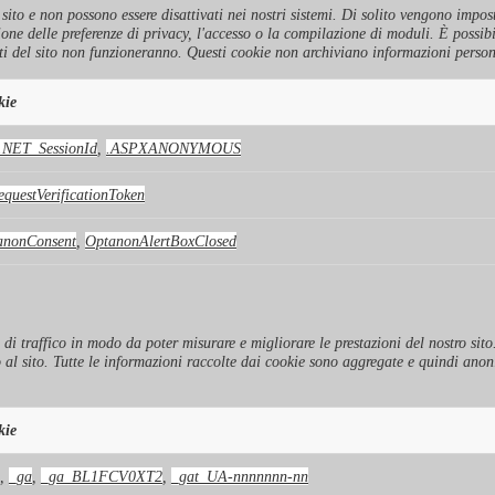
to e non possono essere disattivati ​​nei nostri sistemi. Di solito vengono imposta
ione delle preferenze di privacy, l'accesso o la compilazione di moduli. È possib
i del sito non funzioneranno. Questi cookie non archiviano informazioni person
kie
.NET_SessionId
,
.ASPXANONYMOUS
questVerificationToken
anonConsent
,
OptanonAlertBoxClosed
i di traffico in modo da poter misurare e migliorare le prestazioni del nostro si
o al sito. Tutte le informazioni raccolte dai cookie sono aggregate e quindi ano
kie
,
_ga
,
_ga_BL1FCV0XT2
,
_gat_UA-nnnnnnn-nn