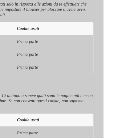
ti solo in risposta alle azioni da te effettuate che
ile impostare il browser per bloccare o avere avvisi
ali.
Cookie usati
Prima parte
Prima parte
Prima parte
to. Ci aiutano a sapere quali sono le pagine più e meno
nime. Se non consenti questi cookie, non sapremo
Cookie usati
Prima parte