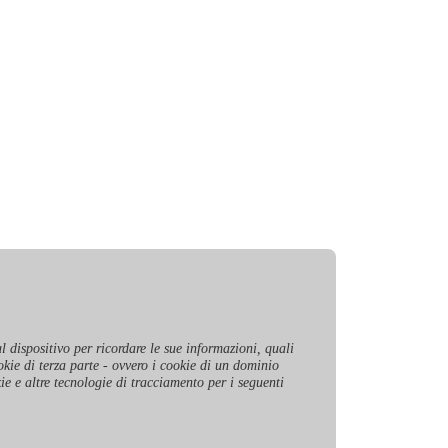
l dispositivo per ricordare le sue informazioni, quali
okie di terza parte - ovvero i cookie di un dominio
kie e altre tecnologie di tracciamento per i seguenti