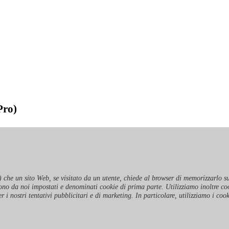
Pro)
) che un sito Web, se visitato da un utente, chiede al browser di memorizzarlo su
 sono da noi impostati e denominati cookie di prima parte. Utilizziamo inoltre co
r i nostri tentativi pubblicitari e di marketing. In particolare, utilizziamo i coo