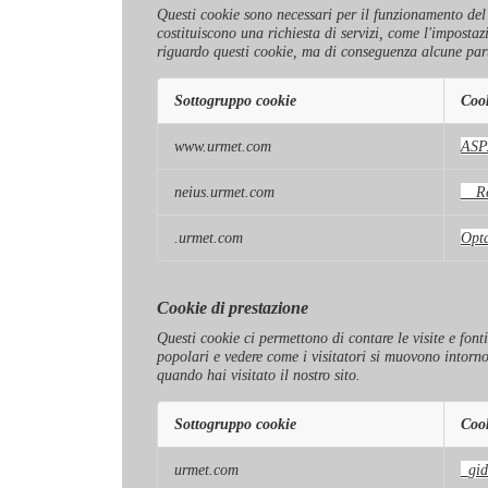
Questi cookie sono necessari per il funzionamento del si
costituiscono una richiesta di servizi, come l'impostaz
riguardo questi cookie, ma di conseguenza alcune part
Sottogruppo cookie
Coo
Cookie
www.urmet.com
ASP
strettamente
necessari
neius.urmet.com
__Re
.urmet.com
Opt
Cookie di prestazione
Questi cookie ci permettono di contare le visite e font
popolari e vedere come i visitatori si muovono intorn
quando hai visitato il nostro sito.
Sottogruppo cookie
Coo
Cookie
urmet.com
_gid
di