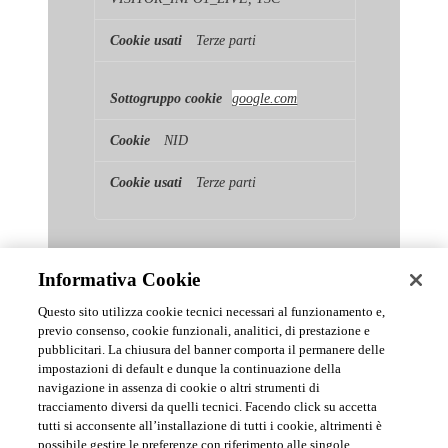
Terze parti
google.com
NID
Terze parti
Informativa Cookie
Questo sito utilizza cookie tecnici necessari al funzionamento e,
previo consenso, cookie funzionali, analitici, di prestazione e
pubblicitari. La chiusura del banner comporta il permanere delle
News & Comunicati Ufficiali
impostazioni di default e dunque la continuazione della
navigazione in assenza di cookie o altri strumenti di
tracciamento diversi da quelli tecnici. Facendo click su accetta
Archivio delle comunicazioni e degli aggiornamenti istituzionali di
tutti si acconsente all’installazione di tutti i cookie, altrimenti è
Urmet S.p.A.
possibile gestire le preferenze con riferimento alle singole