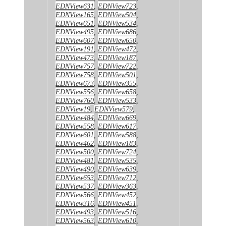
EDNView631
,
EDNView723
,
EDNView165
,
EDNView504
,
EDNView651
,
EDNView534
,
EDNView495
,
EDNView686
,
EDNView607
,
EDNView650
,
EDNView191
,
EDNView472
,
EDNView473
,
EDNView187
,
EDNView757
,
EDNView722
,
EDNView758
,
EDNView501
,
EDNView673
,
EDNView355
,
EDNView556
,
EDNView658
,
EDNView760
,
EDNView533
,
EDNView19
,
EDNView579
,
EDNView484
,
EDNView669
,
EDNView558
,
EDNView617
,
EDNView601
,
EDNView588
,
EDNView462
,
EDNView183
,
EDNView500
,
EDNView724
,
EDNView481
,
EDNView535
,
EDNView490
,
EDNView639
,
EDNView653
,
EDNView712
,
EDNView537
,
EDNView363
,
EDNView566
,
EDNView452
,
EDNView316
,
EDNView451
,
EDNView493
,
EDNView516
,
EDNView563
,
EDNView610
,