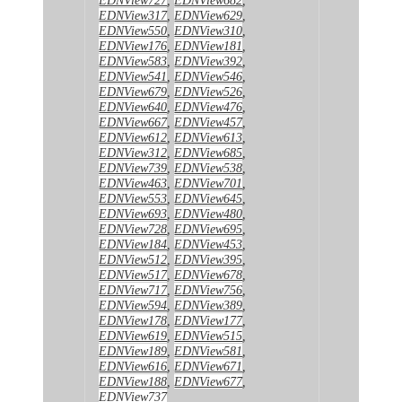
EDNView317
,
EDNView629
,
EDNView550
,
EDNView310
,
EDNView176
,
EDNView181
,
EDNView583
,
EDNView392
,
EDNView541
,
EDNView546
,
EDNView679
,
EDNView526
,
EDNView640
,
EDNView476
,
EDNView667
,
EDNView457
,
EDNView612
,
EDNView613
,
EDNView312
,
EDNView685
,
EDNView739
,
EDNView538
,
EDNView463
,
EDNView701
,
EDNView553
,
EDNView645
,
EDNView693
,
EDNView480
,
EDNView728
,
EDNView695
,
EDNView184
,
EDNView453
,
EDNView512
,
EDNView395
,
EDNView517
,
EDNView678
,
EDNView717
,
EDNView756
,
EDNView594
,
EDNView389
,
EDNView178
,
EDNView177
,
EDNView619
,
EDNView515
,
EDNView189
,
EDNView581
,
EDNView616
,
EDNView671
,
EDNView188
,
EDNView677
,
EDNView737