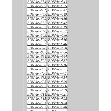
EDNView354
,
EDNView543
,
EDNView659
,
EDNView575
,
EDNView661
,
EDNView547
,
EDNView469
,
EDNView549
,
EDNView699
,
EDNView186
,
EDNView582
,
EDNView642
,
EDNView169
,
EDNView319
,
EDNView448
,
EDNView557
,
EDNView505
,
EDNView696
,
EDNView590
,
EDNView560
,
EDNView167
,
EDNView646
,
EDNView528
,
EDNView470
,
EDNView637
,
EDNView486
,
EDNView634
,
EDNView564
,
EDNView522
,
EDNView587
,
EDNView190
,
EDNView716
,
EDNView359
,
EDNView531
,
EDNView720
,
EDNView707
,
EDNView683
,
EDNView654
,
EDNView605
,
EDNView509
,
EDNView665
,
EDNView606
,
EDNView182
,
EDNView499
,
EDNView314
,
EDNView521
,
EDNView315
,
EDNView598
,
EDNView503
,
EDNView498
,
EDNView663
,
EDNView540
,