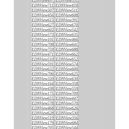
EDNView497
,
EDNView551
,
EDNView711
,
EDNView459
,
EDNView507
,
EDNView511
,
EDNView456
,
EDNView608
,
EDNView615
,
EDNView391
,
EDNView627
,
EDNView670
,
EDNView602
,
EDNView542
,
EDNView573
,
EDNView635
,
EDNView101
,
EDNView466
,
EDNView708
,
EDNView641
,
EDNView759
,
EDNView688
,
EDNView471
,
EDNView662
,
EDNView510
,
EDNView652
,
EDNView591
,
EDNView574
,
EDNView632
,
EDNView600
,
EDNView706
,
EDNView625
,
EDNView320
,
EDNView630
,
EDNView164
,
EDNView358
,
EDNView438
,
EDNView559
,
EDNView175
,
EDNView709
,
EDNView655
,
EDNView447
,
EDNView578
,
EDNView570
,
EDNView468
,
EDNView626
,
EDNView628
,
EDNView530
,
EDNView519
,
EDNView356
,
EDNView179
,
EDNView684
,
EDNView705
,
EDNView544
,