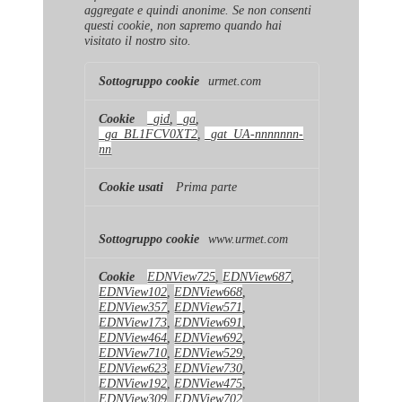
aggregate e quindi anonime. Se non consenti
questi cookie, non sapremo quando hai
visitato il nostro sito.
Cookie
urmet.com
di
prestazione
_gid
,
_ga
,
_ga_BL1FCV0XT2
,
_gat_UA-nnnnnnn-
nn
Prima parte
www.urmet.com
EDNView725
,
EDNView687
,
EDNView102
,
EDNView668
,
EDNView357
,
EDNView571
,
EDNView173
,
EDNView691
,
EDNView464
,
EDNView692
,
EDNView710
,
EDNView529
,
EDNView623
,
EDNView730
,
EDNView192
,
EDNView475
,
EDNView309
,
EDNView702
,