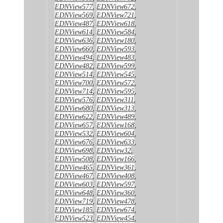
EDNView577
,
EDNView672
,
EDNView569
,
EDNView721
,
EDNView487
,
EDNView618
,
EDNView614
,
EDNView584
,
EDNView636
,
EDNView180
,
EDNView660
,
EDNView593
,
EDNView494
,
EDNView483
,
EDNView482
,
EDNView599
,
EDNView514
,
EDNView545
,
EDNView700
,
EDNView572
,
EDNView714
,
EDNView595
,
EDNView576
,
EDNView311
,
EDNView680
,
EDNView313
,
EDNView622
,
EDNView489
,
EDNView657
,
EDNView168
,
EDNView532
,
EDNView604
,
EDNView676
,
EDNView633
,
EDNView698
,
EDNView32
,
EDNView508
,
EDNView166
,
EDNView465
,
EDNView361
,
EDNView467
,
EDNView408
,
EDNView603
,
EDNView597
,
EDNView648
,
EDNView360
,
EDNView719
,
EDNView478
,
EDNView185
,
EDNView674
,
EDNView523
,
EDNView454
,