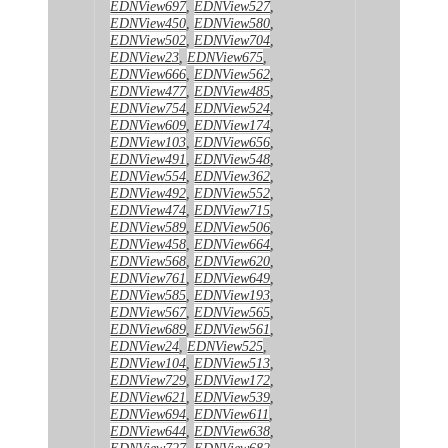
EDNView697
,
EDNView527
,
EDNView450
,
EDNView580
,
EDNView502
,
EDNView704
,
EDNView23
,
EDNView675
,
EDNView666
,
EDNView562
,
EDNView477
,
EDNView485
,
EDNView754
,
EDNView524
,
EDNView609
,
EDNView174
,
EDNView103
,
EDNView656
,
EDNView491
,
EDNView548
,
EDNView554
,
EDNView362
,
EDNView492
,
EDNView552
,
EDNView474
,
EDNView715
,
EDNView589
,
EDNView506
,
EDNView458
,
EDNView664
,
EDNView568
,
EDNView620
,
EDNView761
,
EDNView649
,
EDNView585
,
EDNView193
,
EDNView567
,
EDNView565
,
EDNView689
,
EDNView561
,
EDNView24
,
EDNView525
,
EDNView104
,
EDNView513
,
EDNView729
,
EDNView172
,
EDNView621
,
EDNView539
,
EDNView694
,
EDNView611
,
EDNView644
,
EDNView638
,
EDNView727
,
EDNView682
,