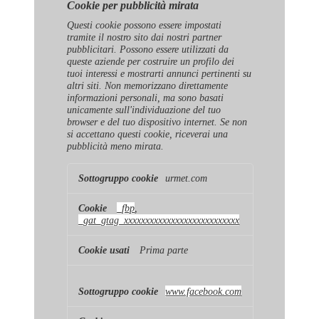
Cookie per pubblicità mirata
Questi cookie possono essere impostati
tramite il nostro sito dai nostri partner
pubblicitari. Possono essere utilizzati da
queste aziende per costruire un profilo dei
tuoi interessi e mostrarti annunci pertinenti su
altri siti. Non memorizzano direttamente
informazioni personali, ma sono basati
unicamente sull'individuazione del tuo
browser e del tuo dispositivo internet. Se non
si accettano questi cookie, riceverai una
pubblicità meno mirata.
Cookie
urmet.com
per
pubblicità
mirata
_fbp
,
_gat_gtag_xxxxxxxxxxxxxxxxxxxxxxxxxxx
Prima parte
www.facebook.com