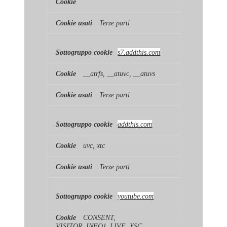
Terze parti
s7.addthis.com
__atrfs, __atuvc, __atuvs
Terze parti
addthis.com
uvc, xtc
Terze parti
youtube.com
CONSENT,
VISITOR_INFO1_LIVE, YSC