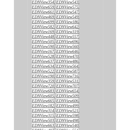
EDNView354
,
EDNView543
,
EDNView659
,
EDNView575
,
EDNView661
,
EDNView547
,
EDNView469
,
EDNView549
,
EDNView699
,
EDNView186
,
EDNView582
,
EDNView642
,
EDNView169
,
EDNView319
,
EDNView448
,
EDNView557
,
EDNView505
,
EDNView696
,
EDNView590
,
EDNView560
,
EDNView167
,
EDNView646
,
EDNView528
,
EDNView470
,
EDNView637
,
EDNView486
,
EDNView634
,
EDNView564
,
EDNView522
,
EDNView587
,
EDNView190
,
EDNView716
,
EDNView359
,
EDNView531
,
EDNView720
,
EDNView707
,
EDNView683
,
EDNView654
,
EDNView605
,
EDNView509
,
EDNView665
,
EDNView606
,
EDNView182
,
EDNView499
,
EDNView314
,
EDNView521
,
EDNView315
,
EDNView598
,
EDNView503
,
EDNView498
,
EDNView663
,
EDNView540
,