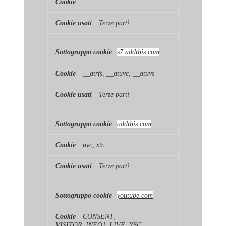
Terze parti
s7.addthis.com
__atrfs, __atuvc, __atuvs
Terze parti
addthis.com
uvc, xtc
Terze parti
youtube.com
CONSENT,
VISITOR_INFO1_LIVE, YSC