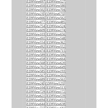
EDNView697
,
EDNView527
,
EDNView450
,
EDNView580
,
EDNView502
,
EDNView704
,
EDNView23
,
EDNView675
,
EDNView666
,
EDNView562
,
EDNView477
,
EDNView485
,
EDNView754
,
EDNView524
,
EDNView609
,
EDNView174
,
EDNView103
,
EDNView656
,
EDNView491
,
EDNView548
,
EDNView554
,
EDNView362
,
EDNView492
,
EDNView552
,
EDNView474
,
EDNView715
,
EDNView589
,
EDNView506
,
EDNView458
,
EDNView664
,
EDNView568
,
EDNView620
,
EDNView761
,
EDNView649
,
EDNView585
,
EDNView193
,
EDNView567
,
EDNView565
,
EDNView689
,
EDNView561
,
EDNView24
,
EDNView525
,
EDNView104
,
EDNView513
,
EDNView729
,
EDNView172
,
EDNView621
,
EDNView539
,
EDNView694
,
EDNView611
,
EDNView644
,
EDNView638
,
EDNView727
,
EDNView682
,