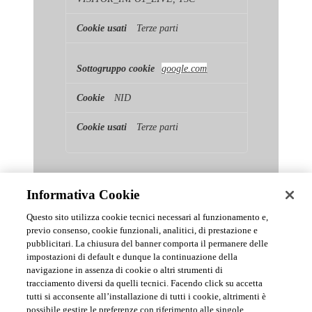
Terze parti
google.com
NID
Terze parti
Informativa Cookie
Questo sito utilizza cookie tecnici necessari al funzionamento e,
previo consenso, cookie funzionali, analitici, di prestazione e
pubblicitari. La chiusura del banner comporta il permanere delle
News & Comunicati Ufficiali
impostazioni di default e dunque la continuazione della
navigazione in assenza di cookie o altri strumenti di
tracciamento diversi da quelli tecnici. Facendo click su accetta
Archivio delle comunicazioni e degli aggiornamenti istituzionali di
tutti si acconsente all’installazione di tutti i cookie, altrimenti è
Urmet S.p.A.
possibile gestire le preferenze con riferimento alle singole