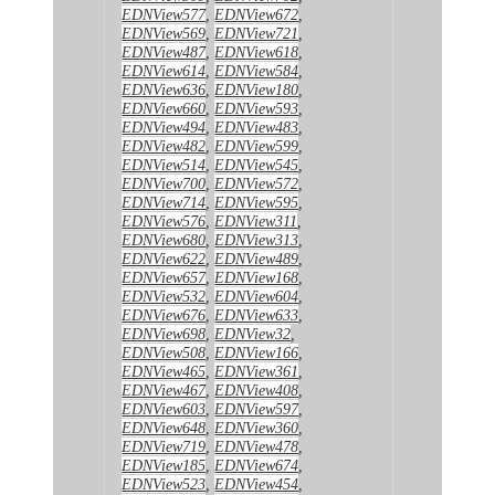
EDNView577
,
EDNView672
,
EDNView569
,
EDNView721
,
EDNView487
,
EDNView618
,
EDNView614
,
EDNView584
,
EDNView636
,
EDNView180
,
EDNView660
,
EDNView593
,
EDNView494
,
EDNView483
,
EDNView482
,
EDNView599
,
EDNView514
,
EDNView545
,
EDNView700
,
EDNView572
,
EDNView714
,
EDNView595
,
EDNView576
,
EDNView311
,
EDNView680
,
EDNView313
,
EDNView622
,
EDNView489
,
EDNView657
,
EDNView168
,
EDNView532
,
EDNView604
,
EDNView676
,
EDNView633
,
EDNView698
,
EDNView32
,
EDNView508
,
EDNView166
,
EDNView465
,
EDNView361
,
EDNView467
,
EDNView408
,
EDNView603
,
EDNView597
,
EDNView648
,
EDNView360
,
EDNView719
,
EDNView478
,
EDNView185
,
EDNView674
,
EDNView523
,
EDNView454
,