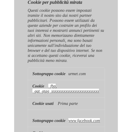
Cookie per pubblicità mirata
Questi cookie possono essere impostati
tramite il nostro sito dai nostri partner
pubblicitari. Possono essere utilizzati da
queste aziende per costruire un profilo dei
tuoi interessi e mostrarti annunci pertinenti su
altri siti. Non memorizzano direttamente
informazioni personali, ma sono basati
unicamente sull'individuazione del tuo
browser e del tuo dispositivo internet. Se non
si accettano questi cookie, riceverai una
pubblicità meno mirata.
Cookie
urmet.com
per
pubblicità
mirata
_fbp
,
_gat_gtag_xxxxxxxxxxxxxxxxxxxxxxxxxxx
Prima parte
www.facebook.com