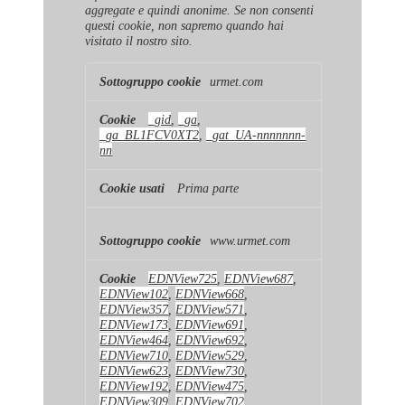
aggregate e quindi anonime. Se non consenti
questi cookie, non sapremo quando hai
visitato il nostro sito.
Cookie
urmet.com
di
prestazione
_gid
,
_ga
,
_ga_BL1FCV0XT2
,
_gat_UA-nnnnnnn-
nn
Prima parte
www.urmet.com
EDNView725
,
EDNView687
,
EDNView102
,
EDNView668
,
EDNView357
,
EDNView571
,
EDNView173
,
EDNView691
,
EDNView464
,
EDNView692
,
EDNView710
,
EDNView529
,
EDNView623
,
EDNView730
,
EDNView192
,
EDNView475
,
EDNView309
,
EDNView702
,