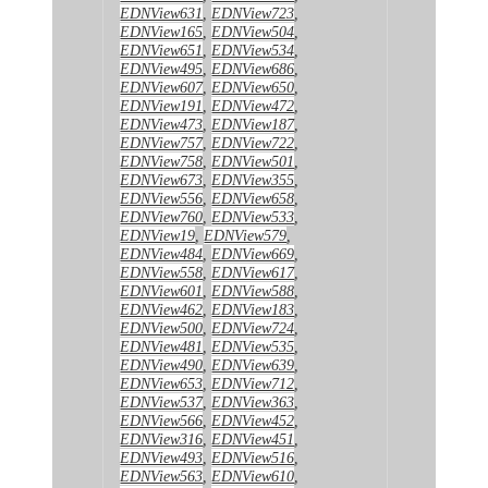
EDNView631
,
EDNView723
,
EDNView165
,
EDNView504
,
EDNView651
,
EDNView534
,
EDNView495
,
EDNView686
,
EDNView607
,
EDNView650
,
EDNView191
,
EDNView472
,
EDNView473
,
EDNView187
,
EDNView757
,
EDNView722
,
EDNView758
,
EDNView501
,
EDNView673
,
EDNView355
,
EDNView556
,
EDNView658
,
EDNView760
,
EDNView533
,
EDNView19
,
EDNView579
,
EDNView484
,
EDNView669
,
EDNView558
,
EDNView617
,
EDNView601
,
EDNView588
,
EDNView462
,
EDNView183
,
EDNView500
,
EDNView724
,
EDNView481
,
EDNView535
,
EDNView490
,
EDNView639
,
EDNView653
,
EDNView712
,
EDNView537
,
EDNView363
,
EDNView566
,
EDNView452
,
EDNView316
,
EDNView451
,
EDNView493
,
EDNView516
,
EDNView563
,
EDNView610
,