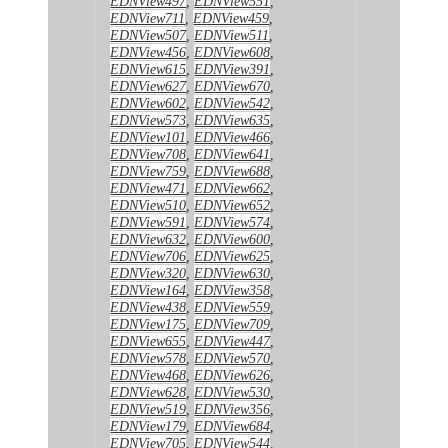
EDNView497
,
EDNView551
,
EDNView711
,
EDNView459
,
EDNView507
,
EDNView511
,
EDNView456
,
EDNView608
,
EDNView615
,
EDNView391
,
EDNView627
,
EDNView670
,
EDNView602
,
EDNView542
,
EDNView573
,
EDNView635
,
EDNView101
,
EDNView466
,
EDNView708
,
EDNView641
,
EDNView759
,
EDNView688
,
EDNView471
,
EDNView662
,
EDNView510
,
EDNView652
,
EDNView591
,
EDNView574
,
EDNView632
,
EDNView600
,
EDNView706
,
EDNView625
,
EDNView320
,
EDNView630
,
EDNView164
,
EDNView358
,
EDNView438
,
EDNView559
,
EDNView175
,
EDNView709
,
EDNView655
,
EDNView447
,
EDNView578
,
EDNView570
,
EDNView468
,
EDNView626
,
EDNView628
,
EDNView530
,
EDNView519
,
EDNView356
,
EDNView179
,
EDNView684
,
EDNView705
,
EDNView544
,