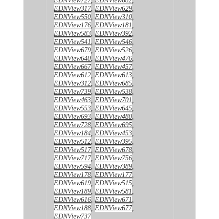
EDNView317
,
EDNView629
,
EDNView550
,
EDNView310
,
EDNView176
,
EDNView181
,
EDNView583
,
EDNView392
,
EDNView541
,
EDNView546
,
EDNView679
,
EDNView526
,
EDNView640
,
EDNView476
,
EDNView667
,
EDNView457
,
EDNView612
,
EDNView613
,
EDNView312
,
EDNView685
,
EDNView739
,
EDNView538
,
EDNView463
,
EDNView701
,
EDNView553
,
EDNView645
,
EDNView693
,
EDNView480
,
EDNView728
,
EDNView695
,
EDNView184
,
EDNView453
,
EDNView512
,
EDNView395
,
EDNView517
,
EDNView678
,
EDNView717
,
EDNView756
,
EDNView594
,
EDNView389
,
EDNView178
,
EDNView177
,
EDNView619
,
EDNView515
,
EDNView189
,
EDNView581
,
EDNView616
,
EDNView671
,
EDNView188
,
EDNView677
,
EDNView737