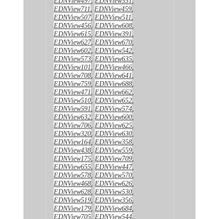
EDNView497
,
EDNView551
,
EDNView711
,
EDNView459
,
EDNView507
,
EDNView511
,
EDNView456
,
EDNView608
,
EDNView615
,
EDNView391
,
EDNView627
,
EDNView670
,
EDNView602
,
EDNView542
,
EDNView573
,
EDNView635
,
EDNView101
,
EDNView466
,
EDNView708
,
EDNView641
,
EDNView759
,
EDNView688
,
EDNView471
,
EDNView662
,
EDNView510
,
EDNView652
,
EDNView591
,
EDNView574
,
EDNView632
,
EDNView600
,
EDNView706
,
EDNView625
,
EDNView320
,
EDNView630
,
EDNView164
,
EDNView358
,
EDNView438
,
EDNView559
,
EDNView175
,
EDNView709
,
EDNView655
,
EDNView447
,
EDNView578
,
EDNView570
,
EDNView468
,
EDNView626
,
EDNView628
,
EDNView530
,
EDNView519
,
EDNView356
,
EDNView179
,
EDNView684
,
EDNView705
,
EDNView544
,