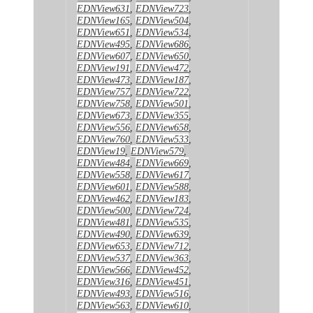
EDNView631
,
EDNView723
,
EDNView165
,
EDNView504
,
EDNView651
,
EDNView534
,
EDNView495
,
EDNView686
,
EDNView607
,
EDNView650
,
EDNView191
,
EDNView472
,
EDNView473
,
EDNView187
,
EDNView757
,
EDNView722
,
EDNView758
,
EDNView501
,
EDNView673
,
EDNView355
,
EDNView556
,
EDNView658
,
EDNView760
,
EDNView533
,
EDNView19
,
EDNView579
,
EDNView484
,
EDNView669
,
EDNView558
,
EDNView617
,
EDNView601
,
EDNView588
,
EDNView462
,
EDNView183
,
EDNView500
,
EDNView724
,
EDNView481
,
EDNView535
,
EDNView490
,
EDNView639
,
EDNView653
,
EDNView712
,
EDNView537
,
EDNView363
,
EDNView566
,
EDNView452
,
EDNView316
,
EDNView451
,
EDNView493
,
EDNView516
,
EDNView563
,
EDNView610
,