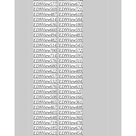
EDNView577
,
EDNView672
,
EDNView569
,
EDNView721
,
EDNView487
,
EDNView618
,
EDNView614
,
EDNView584
,
EDNView636
,
EDNView180
,
EDNView660
,
EDNView593
,
EDNView494
,
EDNView483
,
EDNView482
,
EDNView599
,
EDNView514
,
EDNView545
,
EDNView700
,
EDNView572
,
EDNView714
,
EDNView595
,
EDNView576
,
EDNView311
,
EDNView680
,
EDNView313
,
EDNView622
,
EDNView489
,
EDNView657
,
EDNView168
,
EDNView532
,
EDNView604
,
EDNView676
,
EDNView633
,
EDNView698
,
EDNView32
,
EDNView508
,
EDNView166
,
EDNView465
,
EDNView361
,
EDNView467
,
EDNView408
,
EDNView603
,
EDNView597
,
EDNView648
,
EDNView360
,
EDNView719
,
EDNView478
,
EDNView185
,
EDNView674
,
EDNView523
,
EDNView454
,