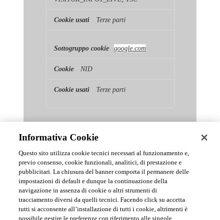
Terze parti
google.com
NID
Terze parti
Informativa Cookie
Questo sito utilizza cookie tecnici necessari al funzionamento e,
previo consenso, cookie funzionali, analitici, di prestazione e
pubblicitari. La chiusura del banner comporta il permanere delle
News & Comunicati Ufficiali
impostazioni di default e dunque la continuazione della
navigazione in assenza di cookie o altri strumenti di
tracciamento diversi da quelli tecnici. Facendo click su accetta
Archivio delle comunicazioni e degli aggiornamenti istituzionali di
tutti si acconsente all’installazione di tutti i cookie, altrimenti è
Urmet S.p.A.
possibile gestire le preferenze con riferimento alle singole