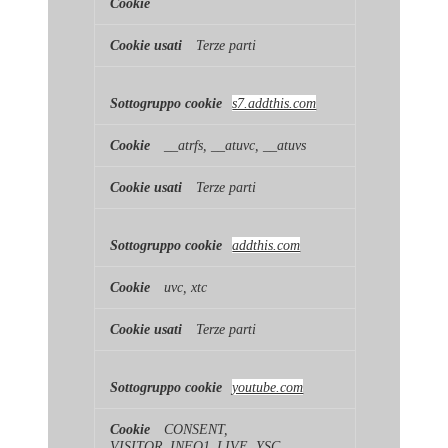
Terze parti
s7.addthis.com
__atrfs, __atuvc, __atuvs
Terze parti
addthis.com
uvc, xtc
Terze parti
youtube.com
CONSENT,
VISITOR_INFO1_LIVE, YSC