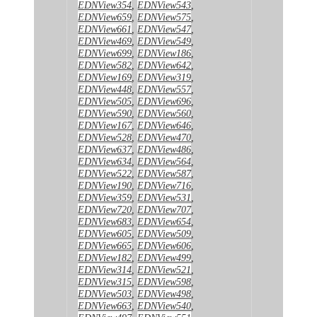
EDNView354
,
EDNView543
,
EDNView659
,
EDNView575
,
EDNView661
,
EDNView547
,
EDNView469
,
EDNView549
,
EDNView699
,
EDNView186
,
EDNView582
,
EDNView642
,
EDNView169
,
EDNView319
,
EDNView448
,
EDNView557
,
EDNView505
,
EDNView696
,
EDNView590
,
EDNView560
,
EDNView167
,
EDNView646
,
EDNView528
,
EDNView470
,
EDNView637
,
EDNView486
,
EDNView634
,
EDNView564
,
EDNView522
,
EDNView587
,
EDNView190
,
EDNView716
,
EDNView359
,
EDNView531
,
EDNView720
,
EDNView707
,
EDNView683
,
EDNView654
,
EDNView605
,
EDNView509
,
EDNView665
,
EDNView606
,
EDNView182
,
EDNView499
,
EDNView314
,
EDNView521
,
EDNView315
,
EDNView598
,
EDNView503
,
EDNView498
,
EDNView663
,
EDNView540
,