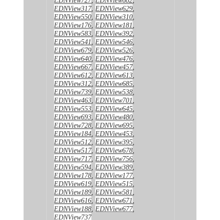
EDNView317
,
EDNView629
,
EDNView550
,
EDNView310
,
EDNView176
,
EDNView181
,
EDNView583
,
EDNView392
,
EDNView541
,
EDNView546
,
EDNView679
,
EDNView526
,
EDNView640
,
EDNView476
,
EDNView667
,
EDNView457
,
EDNView612
,
EDNView613
,
EDNView312
,
EDNView685
,
EDNView739
,
EDNView538
,
EDNView463
,
EDNView701
,
EDNView553
,
EDNView645
,
EDNView693
,
EDNView480
,
EDNView728
,
EDNView695
,
EDNView184
,
EDNView453
,
EDNView512
,
EDNView395
,
EDNView517
,
EDNView678
,
EDNView717
,
EDNView756
,
EDNView594
,
EDNView389
,
EDNView178
,
EDNView177
,
EDNView619
,
EDNView515
,
EDNView189
,
EDNView581
,
EDNView616
,
EDNView671
,
EDNView188
,
EDNView677
,
EDNView737