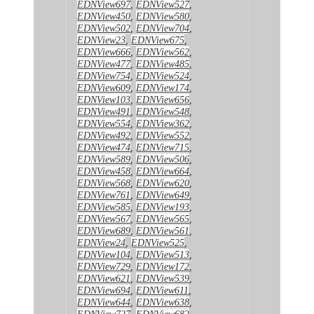
EDNView697
,
EDNView527
,
EDNView450
,
EDNView580
,
EDNView502
,
EDNView704
,
EDNView23
,
EDNView675
,
EDNView666
,
EDNView562
,
EDNView477
,
EDNView485
,
EDNView754
,
EDNView524
,
EDNView609
,
EDNView174
,
EDNView103
,
EDNView656
,
EDNView491
,
EDNView548
,
EDNView554
,
EDNView362
,
EDNView492
,
EDNView552
,
EDNView474
,
EDNView715
,
EDNView589
,
EDNView506
,
EDNView458
,
EDNView664
,
EDNView568
,
EDNView620
,
EDNView761
,
EDNView649
,
EDNView585
,
EDNView193
,
EDNView567
,
EDNView565
,
EDNView689
,
EDNView561
,
EDNView24
,
EDNView525
,
EDNView104
,
EDNView513
,
EDNView729
,
EDNView172
,
EDNView621
,
EDNView539
,
EDNView694
,
EDNView611
,
EDNView644
,
EDNView638
,
EDNView727
,
EDNView682
,