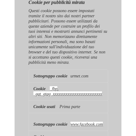
Cookie per pubblicità mirata
Questi cookie possono essere impostati
tramite il nostro sito dai nostri partner
pubblicitari. Possono essere utilizzati da
queste aziende per costruire un profilo dei
tuoi interessi e mostrarti annunci pertinenti su
altri siti. Non memorizzano direttamente
informazioni personali, ma sono basati
unicamente sull'individuazione del tuo
browser e del tuo dispositivo internet. Se non
si accettano questi cookie, riceverai una
pubblicità meno mirata.
Cookie
urmet.com
per
pubblicità
mirata
_fbp
,
_gat_gtag_xxxxxxxxxxxxxxxxxxxxxxxxxxx
Prima parte
www.facebook.com