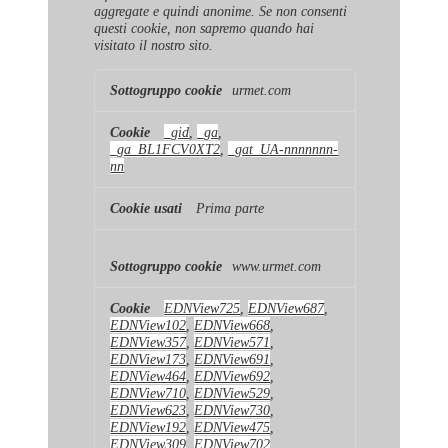
aggregate e quindi anonime. Se non consenti
questi cookie, non sapremo quando hai
visitato il nostro sito.
Cookie
urmet.com
di
prestazione
_gid
,
_ga
,
_ga_BL1FCV0XT2
,
_gat_UA-nnnnnnn-
nn
Prima parte
www.urmet.com
EDNView725
,
EDNView687
,
EDNView102
,
EDNView668
,
EDNView357
,
EDNView571
,
EDNView173
,
EDNView691
,
EDNView464
,
EDNView692
,
EDNView710
,
EDNView529
,
EDNView623
,
EDNView730
,
EDNView192
,
EDNView475
,
EDNView309
,
EDNView702
,