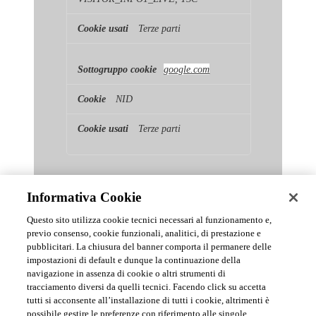
Terze parti
google.com
NID
Terze parti
Informativa Cookie
Questo sito utilizza cookie tecnici necessari al funzionamento e,
previo consenso, cookie funzionali, analitici, di prestazione e
pubblicitari. La chiusura del banner comporta il permanere delle
News & Comunicati Ufficiali
impostazioni di default e dunque la continuazione della
navigazione in assenza di cookie o altri strumenti di
tracciamento diversi da quelli tecnici. Facendo click su accetta
Archivio delle comunicazioni e degli aggiornamenti istituzionali di
tutti si acconsente all’installazione di tutti i cookie, altrimenti è
Urmet S.p.A.
possibile gestire le preferenze con riferimento alle singole