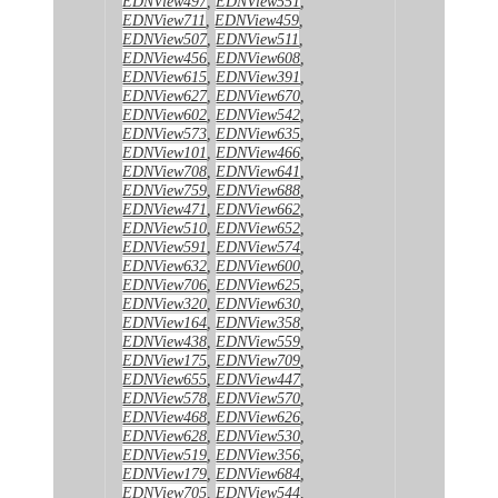
EDNView497
,
EDNView551
,
EDNView711
,
EDNView459
,
EDNView507
,
EDNView511
,
EDNView456
,
EDNView608
,
EDNView615
,
EDNView391
,
EDNView627
,
EDNView670
,
EDNView602
,
EDNView542
,
EDNView573
,
EDNView635
,
EDNView101
,
EDNView466
,
EDNView708
,
EDNView641
,
EDNView759
,
EDNView688
,
EDNView471
,
EDNView662
,
EDNView510
,
EDNView652
,
EDNView591
,
EDNView574
,
EDNView632
,
EDNView600
,
EDNView706
,
EDNView625
,
EDNView320
,
EDNView630
,
EDNView164
,
EDNView358
,
EDNView438
,
EDNView559
,
EDNView175
,
EDNView709
,
EDNView655
,
EDNView447
,
EDNView578
,
EDNView570
,
EDNView468
,
EDNView626
,
EDNView628
,
EDNView530
,
EDNView519
,
EDNView356
,
EDNView179
,
EDNView684
,
EDNView705
,
EDNView544
,