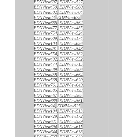
EDNView697
,
EDNView527
,
EDNView450
,
EDNView580
,
EDNView502
,
EDNView704
,
EDNView23
,
EDNView675
,
EDNView666
,
EDNView562
,
EDNView477
,
EDNView485
,
EDNView754
,
EDNView524
,
EDNView609
,
EDNView174
,
EDNView103
,
EDNView656
,
EDNView491
,
EDNView548
,
EDNView554
,
EDNView362
,
EDNView492
,
EDNView552
,
EDNView474
,
EDNView715
,
EDNView589
,
EDNView506
,
EDNView458
,
EDNView664
,
EDNView568
,
EDNView620
,
EDNView761
,
EDNView649
,
EDNView585
,
EDNView193
,
EDNView567
,
EDNView565
,
EDNView689
,
EDNView561
,
EDNView24
,
EDNView525
,
EDNView104
,
EDNView513
,
EDNView729
,
EDNView172
,
EDNView621
,
EDNView539
,
EDNView694
,
EDNView611
,
EDNView644
,
EDNView638
,
EDNView727
,
EDNView682
,