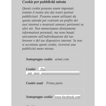
Cookie per pubblicità mirata
Questi cookie possono essere impostati
tramite il nostro sito dai nostri partner
pubblicitari. Possono essere utilizzati da
queste aziende per costruire un profilo dei
tuoi interessi e mostrarti annunci pertinenti su
altri siti. Non memorizzano direttamente
informazioni personali, ma sono basati
unicamente sull'individuazione del tuo
browser e del tuo dispositivo internet. Se non
si accettano questi cookie, riceverai una
pubblicità meno mirata.
Cookie
urmet.com
per
pubblicità
mirata
_fbp
,
_gat_gtag_xxxxxxxxxxxxxxxxxxxxxxxxxxx
Prima parte
www.facebook.com