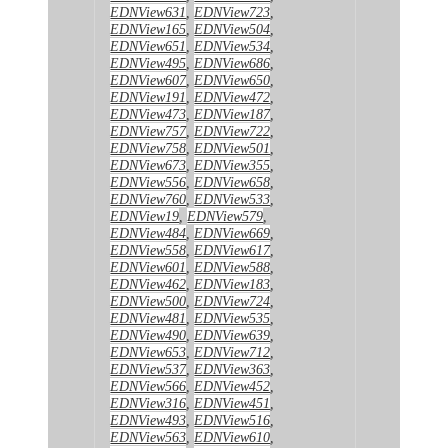
EDNView631
,
EDNView723
,
EDNView165
,
EDNView504
,
EDNView651
,
EDNView534
,
EDNView495
,
EDNView686
,
EDNView607
,
EDNView650
,
EDNView191
,
EDNView472
,
EDNView473
,
EDNView187
,
EDNView757
,
EDNView722
,
EDNView758
,
EDNView501
,
EDNView673
,
EDNView355
,
EDNView556
,
EDNView658
,
EDNView760
,
EDNView533
,
EDNView19
,
EDNView579
,
EDNView484
,
EDNView669
,
EDNView558
,
EDNView617
,
EDNView601
,
EDNView588
,
EDNView462
,
EDNView183
,
EDNView500
,
EDNView724
,
EDNView481
,
EDNView535
,
EDNView490
,
EDNView639
,
EDNView653
,
EDNView712
,
EDNView537
,
EDNView363
,
EDNView566
,
EDNView452
,
EDNView316
,
EDNView451
,
EDNView493
,
EDNView516
,
EDNView563
,
EDNView610
,