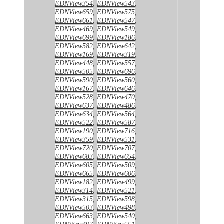
EDNView354
,
EDNView543
,
EDNView659
,
EDNView575
,
EDNView661
,
EDNView547
,
EDNView469
,
EDNView549
,
EDNView699
,
EDNView186
,
EDNView582
,
EDNView642
,
EDNView169
,
EDNView319
,
EDNView448
,
EDNView557
,
EDNView505
,
EDNView696
,
EDNView590
,
EDNView560
,
EDNView167
,
EDNView646
,
EDNView528
,
EDNView470
,
EDNView637
,
EDNView486
,
EDNView634
,
EDNView564
,
EDNView522
,
EDNView587
,
EDNView190
,
EDNView716
,
EDNView359
,
EDNView531
,
EDNView720
,
EDNView707
,
EDNView683
,
EDNView654
,
EDNView605
,
EDNView509
,
EDNView665
,
EDNView606
,
EDNView182
,
EDNView499
,
EDNView314
,
EDNView521
,
EDNView315
,
EDNView598
,
EDNView503
,
EDNView498
,
EDNView663
,
EDNView540
,