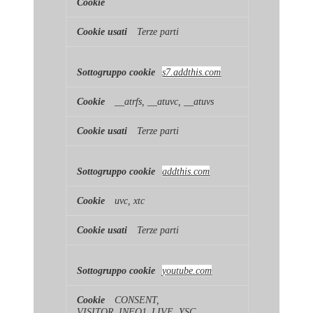
Terze parti
s7.addthis.com
__atrfs, __atuvc, __atuvs
Terze parti
addthis.com
uvc, xtc
Terze parti
youtube.com
CONSENT,
VISITOR_INFO1_LIVE, YSC