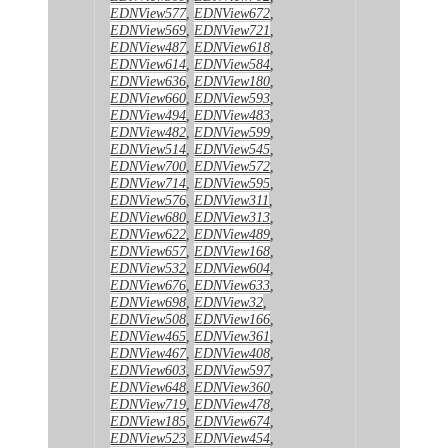
EDNView577
,
EDNView672
,
EDNView569
,
EDNView721
,
EDNView487
,
EDNView618
,
EDNView614
,
EDNView584
,
EDNView636
,
EDNView180
,
EDNView660
,
EDNView593
,
EDNView494
,
EDNView483
,
EDNView482
,
EDNView599
,
EDNView514
,
EDNView545
,
EDNView700
,
EDNView572
,
EDNView714
,
EDNView595
,
EDNView576
,
EDNView311
,
EDNView680
,
EDNView313
,
EDNView622
,
EDNView489
,
EDNView657
,
EDNView168
,
EDNView532
,
EDNView604
,
EDNView676
,
EDNView633
,
EDNView698
,
EDNView32
,
EDNView508
,
EDNView166
,
EDNView465
,
EDNView361
,
EDNView467
,
EDNView408
,
EDNView603
,
EDNView597
,
EDNView648
,
EDNView360
,
EDNView719
,
EDNView478
,
EDNView185
,
EDNView674
,
EDNView523
,
EDNView454
,