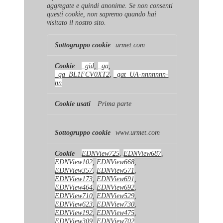
aggregate e quindi anonime. Se non consenti
questi cookie, non sapremo quando hai
visitato il nostro sito.
Cookie
urmet.com
di
prestazione
_gid
,
_ga
,
_ga_BL1FCV0XT2
,
_gat_UA-nnnnnnn-
nn
Prima parte
www.urmet.com
EDNView725
,
EDNView687
,
EDNView102
,
EDNView668
,
EDNView357
,
EDNView571
,
EDNView173
,
EDNView691
,
EDNView464
,
EDNView692
,
EDNView710
,
EDNView529
,
EDNView623
,
EDNView730
,
EDNView192
,
EDNView475
,
EDNView309
,
EDNView702
,