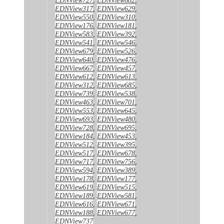
EDNView317
,
EDNView629
,
EDNView550
,
EDNView310
,
EDNView176
,
EDNView181
,
EDNView583
,
EDNView392
,
EDNView541
,
EDNView546
,
EDNView679
,
EDNView526
,
EDNView640
,
EDNView476
,
EDNView667
,
EDNView457
,
EDNView612
,
EDNView613
,
EDNView312
,
EDNView685
,
EDNView739
,
EDNView538
,
EDNView463
,
EDNView701
,
EDNView553
,
EDNView645
,
EDNView693
,
EDNView480
,
EDNView728
,
EDNView695
,
EDNView184
,
EDNView453
,
EDNView512
,
EDNView395
,
EDNView517
,
EDNView678
,
EDNView717
,
EDNView756
,
EDNView594
,
EDNView389
,
EDNView178
,
EDNView177
,
EDNView619
,
EDNView515
,
EDNView189
,
EDNView581
,
EDNView616
,
EDNView671
,
EDNView188
,
EDNView677
,
EDNView737