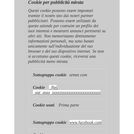
Cookie per pubblicità mirata
Questi cookie possono essere impostati
tramite il nostro sito dai nostri partner
pubblicitari. Possono essere utilizzati da
queste aziende per costruire un profilo dei
tuoi interessi e mostrarti annunci pertinenti su
altri siti. Non memorizzano direttamente
informazioni personali, ma sono basati
unicamente sull'individuazione del tuo
browser e del tuo dispositivo internet. Se non
si accettano questi cookie, riceverai una
pubblicità meno mirata.
Cookie
urmet.com
per
pubblicità
mirata
_fbp
,
_gat_gtag_xxxxxxxxxxxxxxxxxxxxxxxxxxx
Prima parte
www.facebook.com