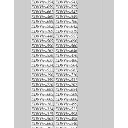
EDNView354
,
EDNView543
,
EDNView659
,
EDNView575
,
EDNView661
,
EDNView547
,
EDNView469
,
EDNView549
,
EDNView699
,
EDNView186
,
EDNView582
,
EDNView642
,
EDNView169
,
EDNView319
,
EDNView448
,
EDNView557
,
EDNView505
,
EDNView696
,
EDNView590
,
EDNView560
,
EDNView167
,
EDNView646
,
EDNView528
,
EDNView470
,
EDNView637
,
EDNView486
,
EDNView634
,
EDNView564
,
EDNView522
,
EDNView587
,
EDNView190
,
EDNView716
,
EDNView359
,
EDNView531
,
EDNView720
,
EDNView707
,
EDNView683
,
EDNView654
,
EDNView605
,
EDNView509
,
EDNView665
,
EDNView606
,
EDNView182
,
EDNView499
,
EDNView314
,
EDNView521
,
EDNView315
,
EDNView598
,
EDNView503
,
EDNView498
,
EDNView663
,
EDNView540
,