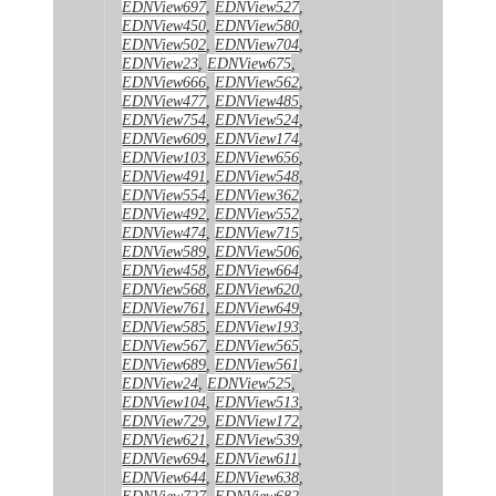
EDNView697
,
EDNView527
,
EDNView450
,
EDNView580
,
EDNView502
,
EDNView704
,
EDNView23
,
EDNView675
,
EDNView666
,
EDNView562
,
EDNView477
,
EDNView485
,
EDNView754
,
EDNView524
,
EDNView609
,
EDNView174
,
EDNView103
,
EDNView656
,
EDNView491
,
EDNView548
,
EDNView554
,
EDNView362
,
EDNView492
,
EDNView552
,
EDNView474
,
EDNView715
,
EDNView589
,
EDNView506
,
EDNView458
,
EDNView664
,
EDNView568
,
EDNView620
,
EDNView761
,
EDNView649
,
EDNView585
,
EDNView193
,
EDNView567
,
EDNView565
,
EDNView689
,
EDNView561
,
EDNView24
,
EDNView525
,
EDNView104
,
EDNView513
,
EDNView729
,
EDNView172
,
EDNView621
,
EDNView539
,
EDNView694
,
EDNView611
,
EDNView644
,
EDNView638
,
EDNView727
,
EDNView682
,