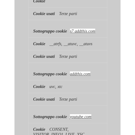
Terze parti
s7.addthis.com
__atrfs, __atuvc, __atuvs
Terze parti
addthis.com
uvc, xtc
Terze parti
youtube.com
CONSENT,
VISITOR_INFO1_LIVE, YSC