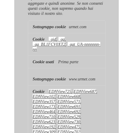
aggregate e quindi anonime. Se non consenti
questi cookie, non sapremo quando hai
visitato il nostro sito.
Cookie
urmet.com
di
prestazione
_gid
,
_ga
,
_ga_BL1FCV0XT2
,
_gat_UA-nnnnnnn-
nn
Prima parte
www.urmet.com
EDNView725
,
EDNView687
,
EDNView102
,
EDNView668
,
EDNView357
,
EDNView571
,
EDNView173
,
EDNView691
,
EDNView464
,
EDNView692
,
EDNView710
,
EDNView529
,
EDNView623
,
EDNView730
,
EDNView192
,
EDNView475
,
EDNView309
,
EDNView702
,