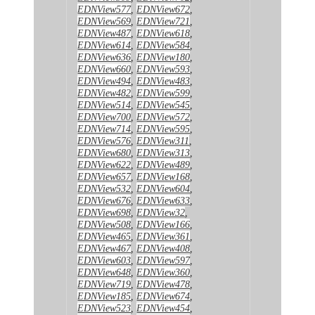
EDNView577
,
EDNView672
,
EDNView569
,
EDNView721
,
EDNView487
,
EDNView618
,
EDNView614
,
EDNView584
,
EDNView636
,
EDNView180
,
EDNView660
,
EDNView593
,
EDNView494
,
EDNView483
,
EDNView482
,
EDNView599
,
EDNView514
,
EDNView545
,
EDNView700
,
EDNView572
,
EDNView714
,
EDNView595
,
EDNView576
,
EDNView311
,
EDNView680
,
EDNView313
,
EDNView622
,
EDNView489
,
EDNView657
,
EDNView168
,
EDNView532
,
EDNView604
,
EDNView676
,
EDNView633
,
EDNView698
,
EDNView32
,
EDNView508
,
EDNView166
,
EDNView465
,
EDNView361
,
EDNView467
,
EDNView408
,
EDNView603
,
EDNView597
,
EDNView648
,
EDNView360
,
EDNView719
,
EDNView478
,
EDNView185
,
EDNView674
,
EDNView523
,
EDNView454
,