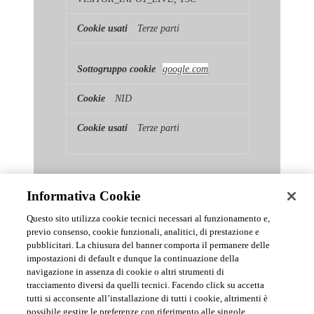
Terze parti
google.com
NID
Terze parti
Informativa Cookie
Questo sito utilizza cookie tecnici necessari al funzionamento e,
previo consenso, cookie funzionali, analitici, di prestazione e
pubblicitari. La chiusura del banner comporta il permanere delle
News & Comunicati Ufficiali
impostazioni di default e dunque la continuazione della
navigazione in assenza di cookie o altri strumenti di
tracciamento diversi da quelli tecnici. Facendo click su accetta
Archivio delle comunicazioni e degli aggiornamenti istituzionali di
tutti si acconsente all’installazione di tutti i cookie, altrimenti è
Urmet S.p.A.
possibile gestire le preferenze con riferimento alle singole