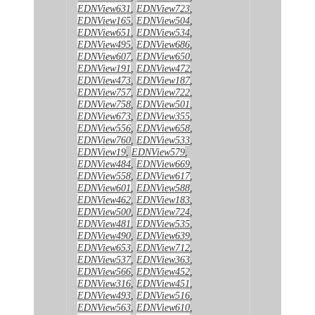
EDNView631
,
EDNView723
,
EDNView165
,
EDNView504
,
EDNView651
,
EDNView534
,
EDNView495
,
EDNView686
,
EDNView607
,
EDNView650
,
EDNView191
,
EDNView472
,
EDNView473
,
EDNView187
,
EDNView757
,
EDNView722
,
EDNView758
,
EDNView501
,
EDNView673
,
EDNView355
,
EDNView556
,
EDNView658
,
EDNView760
,
EDNView533
,
EDNView19
,
EDNView579
,
EDNView484
,
EDNView669
,
EDNView558
,
EDNView617
,
EDNView601
,
EDNView588
,
EDNView462
,
EDNView183
,
EDNView500
,
EDNView724
,
EDNView481
,
EDNView535
,
EDNView490
,
EDNView639
,
EDNView653
,
EDNView712
,
EDNView537
,
EDNView363
,
EDNView566
,
EDNView452
,
EDNView316
,
EDNView451
,
EDNView493
,
EDNView516
,
EDNView563
,
EDNView610
,