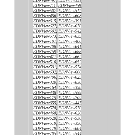
EDNView497
,
EDNView551
,
EDNView711
,
EDNView459
,
EDNView507
,
EDNView511
,
EDNView456
,
EDNView608
,
EDNView615
,
EDNView391
,
EDNView627
,
EDNView670
,
EDNView602
,
EDNView542
,
EDNView573
,
EDNView635
,
EDNView101
,
EDNView466
,
EDNView708
,
EDNView641
,
EDNView759
,
EDNView688
,
EDNView471
,
EDNView662
,
EDNView510
,
EDNView652
,
EDNView591
,
EDNView574
,
EDNView632
,
EDNView600
,
EDNView706
,
EDNView625
,
EDNView320
,
EDNView630
,
EDNView164
,
EDNView358
,
EDNView438
,
EDNView559
,
EDNView175
,
EDNView709
,
EDNView655
,
EDNView447
,
EDNView578
,
EDNView570
,
EDNView468
,
EDNView626
,
EDNView628
,
EDNView530
,
EDNView519
,
EDNView356
,
EDNView179
,
EDNView684
,
EDNView705
,
EDNView544
,