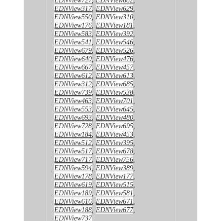
EDNView317
,
EDNView629
,
EDNView550
,
EDNView310
,
EDNView176
,
EDNView181
,
EDNView583
,
EDNView392
,
EDNView541
,
EDNView546
,
EDNView679
,
EDNView526
,
EDNView640
,
EDNView476
,
EDNView667
,
EDNView457
,
EDNView612
,
EDNView613
,
EDNView312
,
EDNView685
,
EDNView739
,
EDNView538
,
EDNView463
,
EDNView701
,
EDNView553
,
EDNView645
,
EDNView693
,
EDNView480
,
EDNView728
,
EDNView695
,
EDNView184
,
EDNView453
,
EDNView512
,
EDNView395
,
EDNView517
,
EDNView678
,
EDNView717
,
EDNView756
,
EDNView594
,
EDNView389
,
EDNView178
,
EDNView177
,
EDNView619
,
EDNView515
,
EDNView189
,
EDNView581
,
EDNView616
,
EDNView671
,
EDNView188
,
EDNView677
,
EDNView737