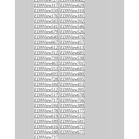
EDNView317
,
EDNView629
,
EDNView550
,
EDNView310
,
EDNView176
,
EDNView181
,
EDNView583
,
EDNView392
,
EDNView541
,
EDNView546
,
EDNView679
,
EDNView526
,
EDNView640
,
EDNView476
,
EDNView667
,
EDNView457
,
EDNView612
,
EDNView613
,
EDNView312
,
EDNView685
,
EDNView739
,
EDNView538
,
EDNView463
,
EDNView701
,
EDNView553
,
EDNView645
,
EDNView693
,
EDNView480
,
EDNView728
,
EDNView695
,
EDNView184
,
EDNView453
,
EDNView512
,
EDNView395
,
EDNView517
,
EDNView678
,
EDNView717
,
EDNView756
,
EDNView594
,
EDNView389
,
EDNView178
,
EDNView177
,
EDNView619
,
EDNView515
,
EDNView189
,
EDNView581
,
EDNView616
,
EDNView671
,
EDNView188
,
EDNView677
,
EDNView737