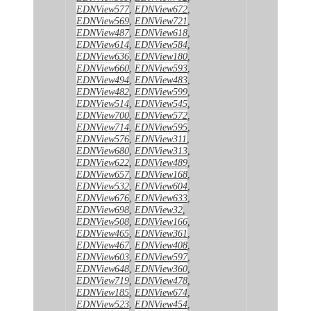
EDNView577
,
EDNView672
,
EDNView569
,
EDNView721
,
EDNView487
,
EDNView618
,
EDNView614
,
EDNView584
,
EDNView636
,
EDNView180
,
EDNView660
,
EDNView593
,
EDNView494
,
EDNView483
,
EDNView482
,
EDNView599
,
EDNView514
,
EDNView545
,
EDNView700
,
EDNView572
,
EDNView714
,
EDNView595
,
EDNView576
,
EDNView311
,
EDNView680
,
EDNView313
,
EDNView622
,
EDNView489
,
EDNView657
,
EDNView168
,
EDNView532
,
EDNView604
,
EDNView676
,
EDNView633
,
EDNView698
,
EDNView32
,
EDNView508
,
EDNView166
,
EDNView465
,
EDNView361
,
EDNView467
,
EDNView408
,
EDNView603
,
EDNView597
,
EDNView648
,
EDNView360
,
EDNView719
,
EDNView478
,
EDNView185
,
EDNView674
,
EDNView523
,
EDNView454
,