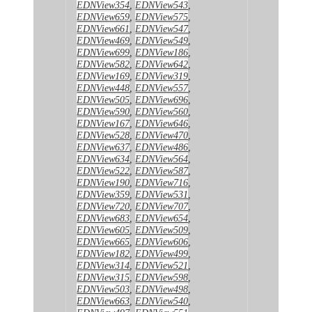
EDNView354
,
EDNView543
,
EDNView659
,
EDNView575
,
EDNView661
,
EDNView547
,
EDNView469
,
EDNView549
,
EDNView699
,
EDNView186
,
EDNView582
,
EDNView642
,
EDNView169
,
EDNView319
,
EDNView448
,
EDNView557
,
EDNView505
,
EDNView696
,
EDNView590
,
EDNView560
,
EDNView167
,
EDNView646
,
EDNView528
,
EDNView470
,
EDNView637
,
EDNView486
,
EDNView634
,
EDNView564
,
EDNView522
,
EDNView587
,
EDNView190
,
EDNView716
,
EDNView359
,
EDNView531
,
EDNView720
,
EDNView707
,
EDNView683
,
EDNView654
,
EDNView605
,
EDNView509
,
EDNView665
,
EDNView606
,
EDNView182
,
EDNView499
,
EDNView314
,
EDNView521
,
EDNView315
,
EDNView598
,
EDNView503
,
EDNView498
,
EDNView663
,
EDNView540
,