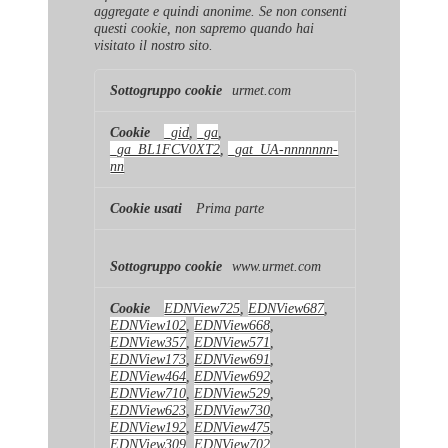
aggregate e quindi anonime. Se non consenti
questi cookie, non sapremo quando hai
visitato il nostro sito.
Cookie
urmet.com
di
prestazione
_gid
,
_ga
,
_ga_BL1FCV0XT2
,
_gat_UA-nnnnnnn-
nn
Prima parte
www.urmet.com
EDNView725
,
EDNView687
,
EDNView102
,
EDNView668
,
EDNView357
,
EDNView571
,
EDNView173
,
EDNView691
,
EDNView464
,
EDNView692
,
EDNView710
,
EDNView529
,
EDNView623
,
EDNView730
,
EDNView192
,
EDNView475
,
EDNView309
,
EDNView702
,