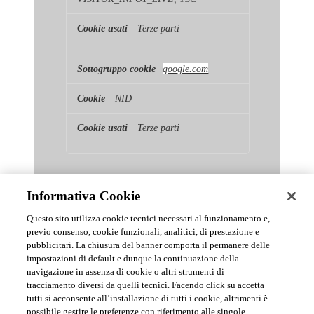
Terze parti
google.com
NID
Terze parti
Informativa Cookie
Questo sito utilizza cookie tecnici necessari al funzionamento e,
previo consenso, cookie funzionali, analitici, di prestazione e
pubblicitari. La chiusura del banner comporta il permanere delle
News & Comunicati Ufficiali
impostazioni di default e dunque la continuazione della
navigazione in assenza di cookie o altri strumenti di
tracciamento diversi da quelli tecnici. Facendo click su accetta
Archivio delle comunicazioni e degli aggiornamenti istituzionali di
tutti si acconsente all’installazione di tutti i cookie, altrimenti è
Urmet S.p.A.
possibile gestire le preferenze con riferimento alle singole