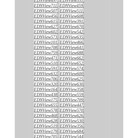
EDNView497
,
EDNView551
,
EDNView711
,
EDNView459
,
EDNView507
,
EDNView511
,
EDNView456
,
EDNView608
,
EDNView615
,
EDNView391
,
EDNView627
,
EDNView670
,
EDNView602
,
EDNView542
,
EDNView573
,
EDNView635
,
EDNView101
,
EDNView466
,
EDNView708
,
EDNView641
,
EDNView759
,
EDNView688
,
EDNView471
,
EDNView662
,
EDNView510
,
EDNView652
,
EDNView591
,
EDNView574
,
EDNView632
,
EDNView600
,
EDNView706
,
EDNView625
,
EDNView320
,
EDNView630
,
EDNView164
,
EDNView358
,
EDNView438
,
EDNView559
,
EDNView175
,
EDNView709
,
EDNView655
,
EDNView447
,
EDNView578
,
EDNView570
,
EDNView468
,
EDNView626
,
EDNView628
,
EDNView530
,
EDNView519
,
EDNView356
,
EDNView179
,
EDNView684
,
EDNView705
,
EDNView544
,