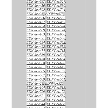
EDNView697
,
EDNView527
,
EDNView450
,
EDNView580
,
EDNView502
,
EDNView704
,
EDNView23
,
EDNView675
,
EDNView666
,
EDNView562
,
EDNView477
,
EDNView485
,
EDNView754
,
EDNView524
,
EDNView609
,
EDNView174
,
EDNView103
,
EDNView656
,
EDNView491
,
EDNView548
,
EDNView554
,
EDNView362
,
EDNView492
,
EDNView552
,
EDNView474
,
EDNView715
,
EDNView589
,
EDNView506
,
EDNView458
,
EDNView664
,
EDNView568
,
EDNView620
,
EDNView761
,
EDNView649
,
EDNView585
,
EDNView193
,
EDNView567
,
EDNView565
,
EDNView689
,
EDNView561
,
EDNView24
,
EDNView525
,
EDNView104
,
EDNView513
,
EDNView729
,
EDNView172
,
EDNView621
,
EDNView539
,
EDNView694
,
EDNView611
,
EDNView644
,
EDNView638
,
EDNView727
,
EDNView682
,