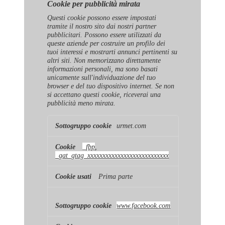
Cookie per pubblicità mirata
Questi cookie possono essere impostati
tramite il nostro sito dai nostri partner
pubblicitari. Possono essere utilizzati da
queste aziende per costruire un profilo dei
tuoi interessi e mostrarti annunci pertinenti su
altri siti. Non memorizzano direttamente
informazioni personali, ma sono basati
unicamente sull'individuazione del tuo
browser e del tuo dispositivo internet. Se non
si accettano questi cookie, riceverai una
pubblicità meno mirata.
Cookie
urmet.com
per
pubblicità
mirata
_fbp
,
_gat_gtag_xxxxxxxxxxxxxxxxxxxxxxxxxxx
Prima parte
www.facebook.com