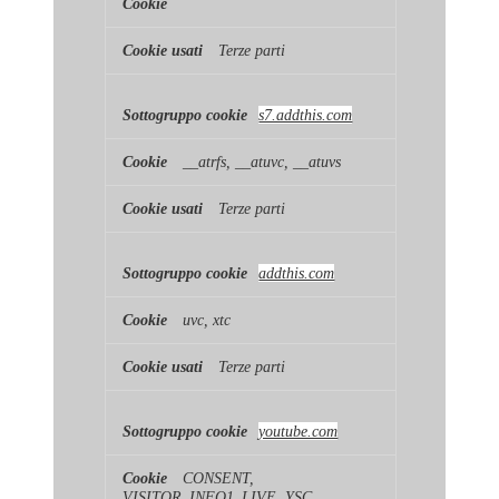
Terze parti
s7.addthis.com
__atrfs, __atuvc, __atuvs
Terze parti
addthis.com
uvc, xtc
Terze parti
youtube.com
CONSENT,
VISITOR_INFO1_LIVE, YSC