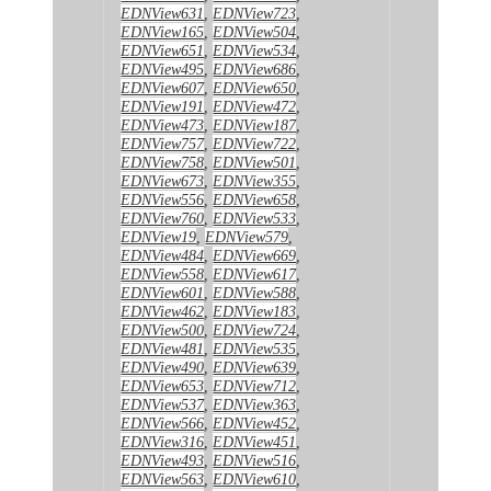
EDNView631
,
EDNView723
,
EDNView165
,
EDNView504
,
EDNView651
,
EDNView534
,
EDNView495
,
EDNView686
,
EDNView607
,
EDNView650
,
EDNView191
,
EDNView472
,
EDNView473
,
EDNView187
,
EDNView757
,
EDNView722
,
EDNView758
,
EDNView501
,
EDNView673
,
EDNView355
,
EDNView556
,
EDNView658
,
EDNView760
,
EDNView533
,
EDNView19
,
EDNView579
,
EDNView484
,
EDNView669
,
EDNView558
,
EDNView617
,
EDNView601
,
EDNView588
,
EDNView462
,
EDNView183
,
EDNView500
,
EDNView724
,
EDNView481
,
EDNView535
,
EDNView490
,
EDNView639
,
EDNView653
,
EDNView712
,
EDNView537
,
EDNView363
,
EDNView566
,
EDNView452
,
EDNView316
,
EDNView451
,
EDNView493
,
EDNView516
,
EDNView563
,
EDNView610
,