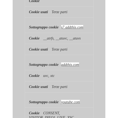
Terze parti
s7.addthis.com
__atrfs, __atuvc, __atuvs
Terze parti
addthis.com
uvc, xtc
Terze parti
youtube.com
CONSENT,
VISITOR_INFO1_LIVE, YSC