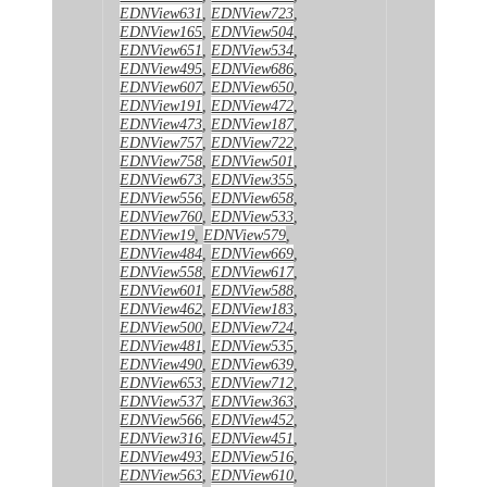
EDNView631
,
EDNView723
,
EDNView165
,
EDNView504
,
EDNView651
,
EDNView534
,
EDNView495
,
EDNView686
,
EDNView607
,
EDNView650
,
EDNView191
,
EDNView472
,
EDNView473
,
EDNView187
,
EDNView757
,
EDNView722
,
EDNView758
,
EDNView501
,
EDNView673
,
EDNView355
,
EDNView556
,
EDNView658
,
EDNView760
,
EDNView533
,
EDNView19
,
EDNView579
,
EDNView484
,
EDNView669
,
EDNView558
,
EDNView617
,
EDNView601
,
EDNView588
,
EDNView462
,
EDNView183
,
EDNView500
,
EDNView724
,
EDNView481
,
EDNView535
,
EDNView490
,
EDNView639
,
EDNView653
,
EDNView712
,
EDNView537
,
EDNView363
,
EDNView566
,
EDNView452
,
EDNView316
,
EDNView451
,
EDNView493
,
EDNView516
,
EDNView563
,
EDNView610
,