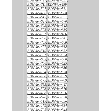
EDNView497
,
EDNView551
,
EDNView711
,
EDNView459
,
EDNView507
,
EDNView511
,
EDNView456
,
EDNView608
,
EDNView615
,
EDNView391
,
EDNView627
,
EDNView670
,
EDNView602
,
EDNView542
,
EDNView573
,
EDNView635
,
EDNView101
,
EDNView466
,
EDNView708
,
EDNView641
,
EDNView759
,
EDNView688
,
EDNView471
,
EDNView662
,
EDNView510
,
EDNView652
,
EDNView591
,
EDNView574
,
EDNView632
,
EDNView600
,
EDNView706
,
EDNView625
,
EDNView320
,
EDNView630
,
EDNView164
,
EDNView358
,
EDNView438
,
EDNView559
,
EDNView175
,
EDNView709
,
EDNView655
,
EDNView447
,
EDNView578
,
EDNView570
,
EDNView468
,
EDNView626
,
EDNView628
,
EDNView530
,
EDNView519
,
EDNView356
,
EDNView179
,
EDNView684
,
EDNView705
,
EDNView544
,