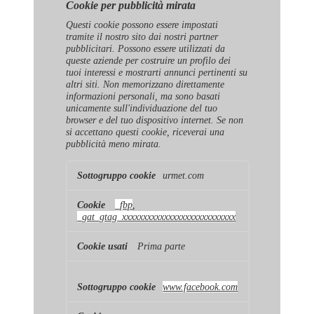
Cookie per pubblicità mirata
Questi cookie possono essere impostati
tramite il nostro sito dai nostri partner
pubblicitari. Possono essere utilizzati da
queste aziende per costruire un profilo dei
tuoi interessi e mostrarti annunci pertinenti su
altri siti. Non memorizzano direttamente
informazioni personali, ma sono basati
unicamente sull'individuazione del tuo
browser e del tuo dispositivo internet. Se non
si accettano questi cookie, riceverai una
pubblicità meno mirata.
Cookie
urmet.com
per
pubblicità
mirata
_fbp
,
_gat_gtag_xxxxxxxxxxxxxxxxxxxxxxxxxxx
Prima parte
www.facebook.com