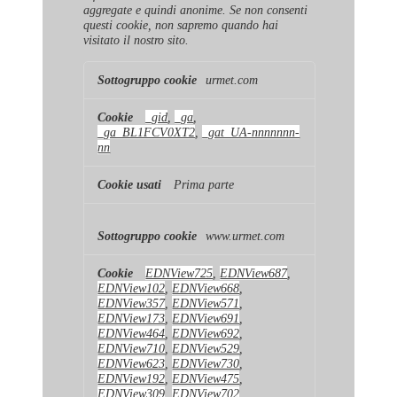
aggregate e quindi anonime. Se non consenti
questi cookie, non sapremo quando hai
visitato il nostro sito.
Cookie
urmet.com
di
prestazione
_gid
,
_ga
,
_ga_BL1FCV0XT2
,
_gat_UA-nnnnnnn-
nn
Prima parte
www.urmet.com
EDNView725
,
EDNView687
,
EDNView102
,
EDNView668
,
EDNView357
,
EDNView571
,
EDNView173
,
EDNView691
,
EDNView464
,
EDNView692
,
EDNView710
,
EDNView529
,
EDNView623
,
EDNView730
,
EDNView192
,
EDNView475
,
EDNView309
,
EDNView702
,