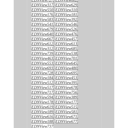
EDNView317
,
EDNView629
,
EDNView550
,
EDNView310
,
EDNView176
,
EDNView181
,
EDNView583
,
EDNView392
,
EDNView541
,
EDNView546
,
EDNView679
,
EDNView526
,
EDNView640
,
EDNView476
,
EDNView667
,
EDNView457
,
EDNView612
,
EDNView613
,
EDNView312
,
EDNView685
,
EDNView739
,
EDNView538
,
EDNView463
,
EDNView701
,
EDNView553
,
EDNView645
,
EDNView693
,
EDNView480
,
EDNView728
,
EDNView695
,
EDNView184
,
EDNView453
,
EDNView512
,
EDNView395
,
EDNView517
,
EDNView678
,
EDNView717
,
EDNView756
,
EDNView594
,
EDNView389
,
EDNView178
,
EDNView177
,
EDNView619
,
EDNView515
,
EDNView189
,
EDNView581
,
EDNView616
,
EDNView671
,
EDNView188
,
EDNView677
,
EDNView737