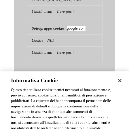
Terze parti
google.com
NID
Terze parti
Informativa Cookie
Questo sito utilizza cookie tecnici necessari al funzionamento e,
previo consenso, cookie funzionali, analitici, di prestazione e
pubblicitari. La chiusura del banner comporta il permanere delle
News & Comunicati Ufficiali
impostazioni di default e dunque la continuazione della
navigazione in assenza di cookie o altri strumenti di
tracciamento diversi da quelli tecnici. Facendo click su accetta
Archivio delle comunicazioni e degli aggiornamenti istituzionali di
tutti si acconsente all’installazione di tutti i cookie, altrimenti è
Urmet S.p.A.
possibile gestire le preferenze con riferimento alle singole