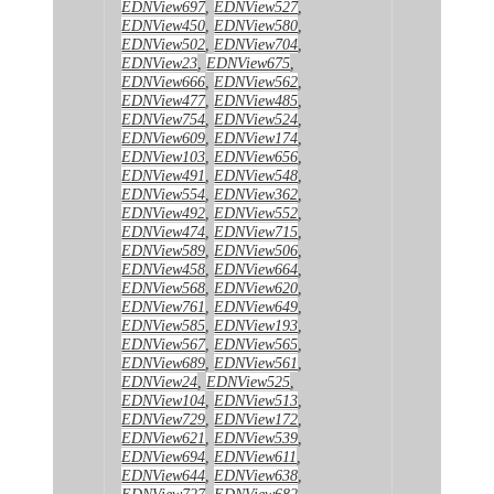
EDNView697
,
EDNView527
,
EDNView450
,
EDNView580
,
EDNView502
,
EDNView704
,
EDNView23
,
EDNView675
,
EDNView666
,
EDNView562
,
EDNView477
,
EDNView485
,
EDNView754
,
EDNView524
,
EDNView609
,
EDNView174
,
EDNView103
,
EDNView656
,
EDNView491
,
EDNView548
,
EDNView554
,
EDNView362
,
EDNView492
,
EDNView552
,
EDNView474
,
EDNView715
,
EDNView589
,
EDNView506
,
EDNView458
,
EDNView664
,
EDNView568
,
EDNView620
,
EDNView761
,
EDNView649
,
EDNView585
,
EDNView193
,
EDNView567
,
EDNView565
,
EDNView689
,
EDNView561
,
EDNView24
,
EDNView525
,
EDNView104
,
EDNView513
,
EDNView729
,
EDNView172
,
EDNView621
,
EDNView539
,
EDNView694
,
EDNView611
,
EDNView644
,
EDNView638
,
EDNView727
,
EDNView682
,