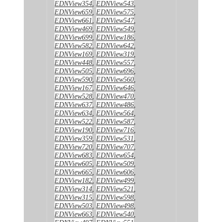
EDNView354
,
EDNView543
,
EDNView659
,
EDNView575
,
EDNView661
,
EDNView547
,
EDNView469
,
EDNView549
,
EDNView699
,
EDNView186
,
EDNView582
,
EDNView642
,
EDNView169
,
EDNView319
,
EDNView448
,
EDNView557
,
EDNView505
,
EDNView696
,
EDNView590
,
EDNView560
,
EDNView167
,
EDNView646
,
EDNView528
,
EDNView470
,
EDNView637
,
EDNView486
,
EDNView634
,
EDNView564
,
EDNView522
,
EDNView587
,
EDNView190
,
EDNView716
,
EDNView359
,
EDNView531
,
EDNView720
,
EDNView707
,
EDNView683
,
EDNView654
,
EDNView605
,
EDNView509
,
EDNView665
,
EDNView606
,
EDNView182
,
EDNView499
,
EDNView314
,
EDNView521
,
EDNView315
,
EDNView598
,
EDNView503
,
EDNView498
,
EDNView663
,
EDNView540
,