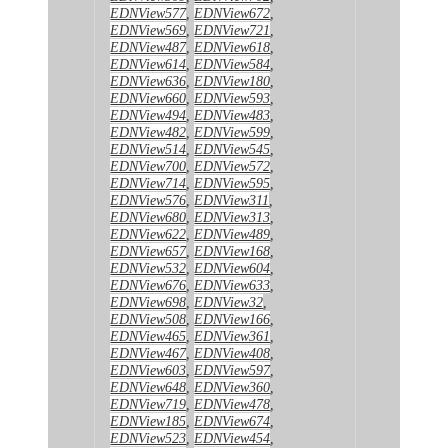
EDNView577
,
EDNView672
,
EDNView569
,
EDNView721
,
EDNView487
,
EDNView618
,
EDNView614
,
EDNView584
,
EDNView636
,
EDNView180
,
EDNView660
,
EDNView593
,
EDNView494
,
EDNView483
,
EDNView482
,
EDNView599
,
EDNView514
,
EDNView545
,
EDNView700
,
EDNView572
,
EDNView714
,
EDNView595
,
EDNView576
,
EDNView311
,
EDNView680
,
EDNView313
,
EDNView622
,
EDNView489
,
EDNView657
,
EDNView168
,
EDNView532
,
EDNView604
,
EDNView676
,
EDNView633
,
EDNView698
,
EDNView32
,
EDNView508
,
EDNView166
,
EDNView465
,
EDNView361
,
EDNView467
,
EDNView408
,
EDNView603
,
EDNView597
,
EDNView648
,
EDNView360
,
EDNView719
,
EDNView478
,
EDNView185
,
EDNView674
,
EDNView523
,
EDNView454
,