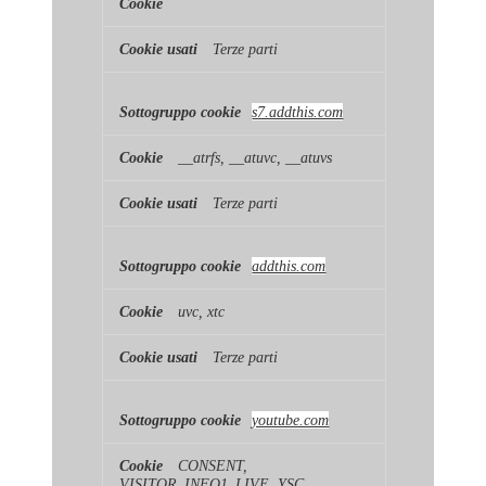
Terze parti
s7.addthis.com
__atrfs, __atuvc, __atuvs
Terze parti
addthis.com
uvc, xtc
Terze parti
youtube.com
CONSENT,
VISITOR_INFO1_LIVE, YSC