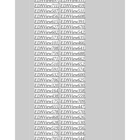
EDNView497
,
EDNView551
,
EDNView711
,
EDNView459
,
EDNView507
,
EDNView511
,
EDNView456
,
EDNView608
,
EDNView615
,
EDNView391
,
EDNView627
,
EDNView670
,
EDNView602
,
EDNView542
,
EDNView573
,
EDNView635
,
EDNView101
,
EDNView466
,
EDNView708
,
EDNView641
,
EDNView759
,
EDNView688
,
EDNView471
,
EDNView662
,
EDNView510
,
EDNView652
,
EDNView591
,
EDNView574
,
EDNView632
,
EDNView600
,
EDNView706
,
EDNView625
,
EDNView320
,
EDNView630
,
EDNView164
,
EDNView358
,
EDNView438
,
EDNView559
,
EDNView175
,
EDNView709
,
EDNView655
,
EDNView447
,
EDNView578
,
EDNView570
,
EDNView468
,
EDNView626
,
EDNView628
,
EDNView530
,
EDNView519
,
EDNView356
,
EDNView179
,
EDNView684
,
EDNView705
,
EDNView544
,