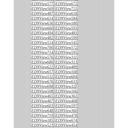
EDNView577
,
EDNView672
,
EDNView569
,
EDNView721
,
EDNView487
,
EDNView618
,
EDNView614
,
EDNView584
,
EDNView636
,
EDNView180
,
EDNView660
,
EDNView593
,
EDNView494
,
EDNView483
,
EDNView482
,
EDNView599
,
EDNView514
,
EDNView545
,
EDNView700
,
EDNView572
,
EDNView714
,
EDNView595
,
EDNView576
,
EDNView311
,
EDNView680
,
EDNView313
,
EDNView622
,
EDNView489
,
EDNView657
,
EDNView168
,
EDNView532
,
EDNView604
,
EDNView676
,
EDNView633
,
EDNView698
,
EDNView32
,
EDNView508
,
EDNView166
,
EDNView465
,
EDNView361
,
EDNView467
,
EDNView408
,
EDNView603
,
EDNView597
,
EDNView648
,
EDNView360
,
EDNView719
,
EDNView478
,
EDNView185
,
EDNView674
,
EDNView523
,
EDNView454
,