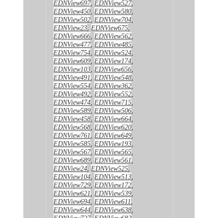
EDNView697
,
EDNView527
,
EDNView450
,
EDNView580
,
EDNView502
,
EDNView704
,
EDNView23
,
EDNView675
,
EDNView666
,
EDNView562
,
EDNView477
,
EDNView485
,
EDNView754
,
EDNView524
,
EDNView609
,
EDNView174
,
EDNView103
,
EDNView656
,
EDNView491
,
EDNView548
,
EDNView554
,
EDNView362
,
EDNView492
,
EDNView552
,
EDNView474
,
EDNView715
,
EDNView589
,
EDNView506
,
EDNView458
,
EDNView664
,
EDNView568
,
EDNView620
,
EDNView761
,
EDNView649
,
EDNView585
,
EDNView193
,
EDNView567
,
EDNView565
,
EDNView689
,
EDNView561
,
EDNView24
,
EDNView525
,
EDNView104
,
EDNView513
,
EDNView729
,
EDNView172
,
EDNView621
,
EDNView539
,
EDNView694
,
EDNView611
,
EDNView644
,
EDNView638
,
EDNView727
,
EDNView682
,