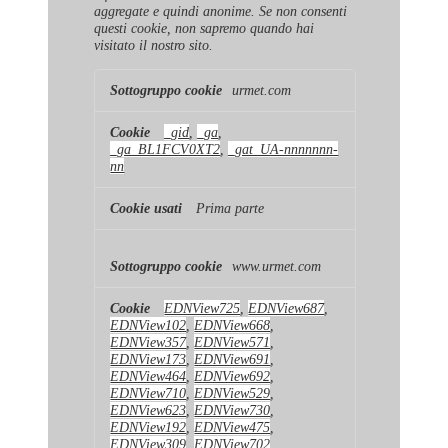
aggregate e quindi anonime. Se non consenti
questi cookie, non sapremo quando hai
visitato il nostro sito.
Cookie
urmet.com
di
prestazione
_gid
,
_ga
,
_ga_BL1FCV0XT2
,
_gat_UA-nnnnnnn-
nn
Prima parte
www.urmet.com
EDNView725
,
EDNView687
,
EDNView102
,
EDNView668
,
EDNView357
,
EDNView571
,
EDNView173
,
EDNView691
,
EDNView464
,
EDNView692
,
EDNView710
,
EDNView529
,
EDNView623
,
EDNView730
,
EDNView192
,
EDNView475
,
EDNView309
,
EDNView702
,