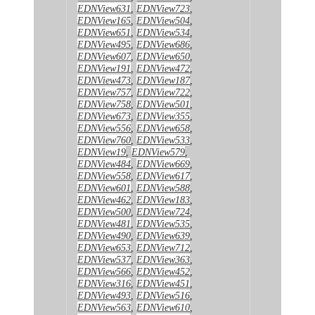
EDNView631
,
EDNView723
,
EDNView165
,
EDNView504
,
EDNView651
,
EDNView534
,
EDNView495
,
EDNView686
,
EDNView607
,
EDNView650
,
EDNView191
,
EDNView472
,
EDNView473
,
EDNView187
,
EDNView757
,
EDNView722
,
EDNView758
,
EDNView501
,
EDNView673
,
EDNView355
,
EDNView556
,
EDNView658
,
EDNView760
,
EDNView533
,
EDNView19
,
EDNView579
,
EDNView484
,
EDNView669
,
EDNView558
,
EDNView617
,
EDNView601
,
EDNView588
,
EDNView462
,
EDNView183
,
EDNView500
,
EDNView724
,
EDNView481
,
EDNView535
,
EDNView490
,
EDNView639
,
EDNView653
,
EDNView712
,
EDNView537
,
EDNView363
,
EDNView566
,
EDNView452
,
EDNView316
,
EDNView451
,
EDNView493
,
EDNView516
,
EDNView563
,
EDNView610
,