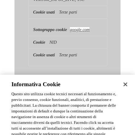
Terze parti
google.com
NID
Terze parti
Informativa Cookie
Questo sito utilizza cookie tecnici necessari al funzionamento e,
previo consenso, cookie funzionali, analitici, di prestazione e
pubblicitari. La chiusura del banner comporta il permanere delle
News & Comunicati Ufficiali
impostazioni di default e dunque la continuazione della
navigazione in assenza di cookie o altri strumenti di
tracciamento diversi da quelli tecnici. Facendo click su accetta
Archivio delle comunicazioni e degli aggiornamenti istituzionali di
tutti si acconsente all’installazione di tutti i cookie, altrimenti è
Urmet S.p.A.
possibile gestire le preferenze con riferimento alle singole