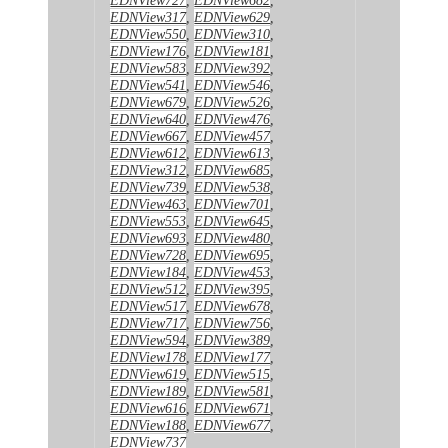
EDNView317
,
EDNView629
,
EDNView550
,
EDNView310
,
EDNView176
,
EDNView181
,
EDNView583
,
EDNView392
,
EDNView541
,
EDNView546
,
EDNView679
,
EDNView526
,
EDNView640
,
EDNView476
,
EDNView667
,
EDNView457
,
EDNView612
,
EDNView613
,
EDNView312
,
EDNView685
,
EDNView739
,
EDNView538
,
EDNView463
,
EDNView701
,
EDNView553
,
EDNView645
,
EDNView693
,
EDNView480
,
EDNView728
,
EDNView695
,
EDNView184
,
EDNView453
,
EDNView512
,
EDNView395
,
EDNView517
,
EDNView678
,
EDNView717
,
EDNView756
,
EDNView594
,
EDNView389
,
EDNView178
,
EDNView177
,
EDNView619
,
EDNView515
,
EDNView189
,
EDNView581
,
EDNView616
,
EDNView671
,
EDNView188
,
EDNView677
,
EDNView737