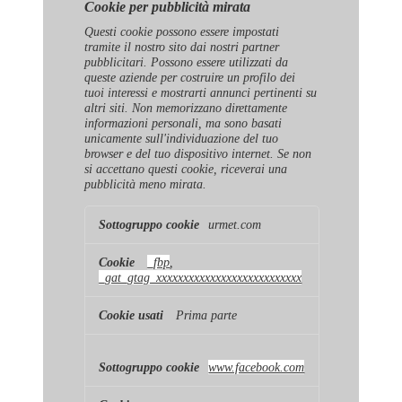
Cookie per pubblicità mirata
Questi cookie possono essere impostati
tramite il nostro sito dai nostri partner
pubblicitari. Possono essere utilizzati da
queste aziende per costruire un profilo dei
tuoi interessi e mostrarti annunci pertinenti su
altri siti. Non memorizzano direttamente
informazioni personali, ma sono basati
unicamente sull'individuazione del tuo
browser e del tuo dispositivo internet. Se non
si accettano questi cookie, riceverai una
pubblicità meno mirata.
Cookie
urmet.com
per
pubblicità
mirata
_fbp
,
_gat_gtag_xxxxxxxxxxxxxxxxxxxxxxxxxxx
Prima parte
www.facebook.com