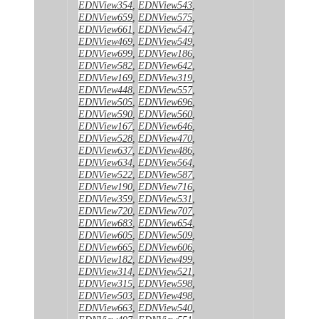
EDNView354
,
EDNView543
,
EDNView659
,
EDNView575
,
EDNView661
,
EDNView547
,
EDNView469
,
EDNView549
,
EDNView699
,
EDNView186
,
EDNView582
,
EDNView642
,
EDNView169
,
EDNView319
,
EDNView448
,
EDNView557
,
EDNView505
,
EDNView696
,
EDNView590
,
EDNView560
,
EDNView167
,
EDNView646
,
EDNView528
,
EDNView470
,
EDNView637
,
EDNView486
,
EDNView634
,
EDNView564
,
EDNView522
,
EDNView587
,
EDNView190
,
EDNView716
,
EDNView359
,
EDNView531
,
EDNView720
,
EDNView707
,
EDNView683
,
EDNView654
,
EDNView605
,
EDNView509
,
EDNView665
,
EDNView606
,
EDNView182
,
EDNView499
,
EDNView314
,
EDNView521
,
EDNView315
,
EDNView598
,
EDNView503
,
EDNView498
,
EDNView663
,
EDNView540
,