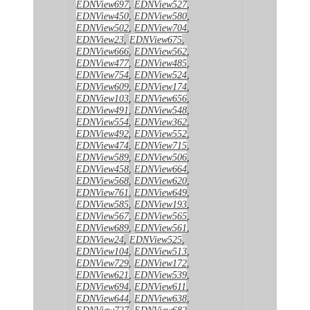
EDNView697
,
EDNView527
,
EDNView450
,
EDNView580
,
EDNView502
,
EDNView704
,
EDNView23
,
EDNView675
,
EDNView666
,
EDNView562
,
EDNView477
,
EDNView485
,
EDNView754
,
EDNView524
,
EDNView609
,
EDNView174
,
EDNView103
,
EDNView656
,
EDNView491
,
EDNView548
,
EDNView554
,
EDNView362
,
EDNView492
,
EDNView552
,
EDNView474
,
EDNView715
,
EDNView589
,
EDNView506
,
EDNView458
,
EDNView664
,
EDNView568
,
EDNView620
,
EDNView761
,
EDNView649
,
EDNView585
,
EDNView193
,
EDNView567
,
EDNView565
,
EDNView689
,
EDNView561
,
EDNView24
,
EDNView525
,
EDNView104
,
EDNView513
,
EDNView729
,
EDNView172
,
EDNView621
,
EDNView539
,
EDNView694
,
EDNView611
,
EDNView644
,
EDNView638
,
EDNView727
,
EDNView682
,