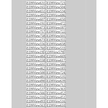
EDNView631
,
EDNView723
,
EDNView165
,
EDNView504
,
EDNView651
,
EDNView534
,
EDNView495
,
EDNView686
,
EDNView607
,
EDNView650
,
EDNView191
,
EDNView472
,
EDNView473
,
EDNView187
,
EDNView757
,
EDNView722
,
EDNView758
,
EDNView501
,
EDNView673
,
EDNView355
,
EDNView556
,
EDNView658
,
EDNView760
,
EDNView533
,
EDNView19
,
EDNView579
,
EDNView484
,
EDNView669
,
EDNView558
,
EDNView617
,
EDNView601
,
EDNView588
,
EDNView462
,
EDNView183
,
EDNView500
,
EDNView724
,
EDNView481
,
EDNView535
,
EDNView490
,
EDNView639
,
EDNView653
,
EDNView712
,
EDNView537
,
EDNView363
,
EDNView566
,
EDNView452
,
EDNView316
,
EDNView451
,
EDNView493
,
EDNView516
,
EDNView563
,
EDNView610
,