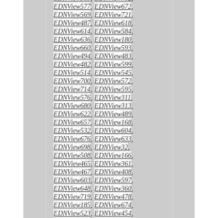
EDNView577
,
EDNView672
,
EDNView569
,
EDNView721
,
EDNView487
,
EDNView618
,
EDNView614
,
EDNView584
,
EDNView636
,
EDNView180
,
EDNView660
,
EDNView593
,
EDNView494
,
EDNView483
,
EDNView482
,
EDNView599
,
EDNView514
,
EDNView545
,
EDNView700
,
EDNView572
,
EDNView714
,
EDNView595
,
EDNView576
,
EDNView311
,
EDNView680
,
EDNView313
,
EDNView622
,
EDNView489
,
EDNView657
,
EDNView168
,
EDNView532
,
EDNView604
,
EDNView676
,
EDNView633
,
EDNView698
,
EDNView32
,
EDNView508
,
EDNView166
,
EDNView465
,
EDNView361
,
EDNView467
,
EDNView408
,
EDNView603
,
EDNView597
,
EDNView648
,
EDNView360
,
EDNView719
,
EDNView478
,
EDNView185
,
EDNView674
,
EDNView523
,
EDNView454
,