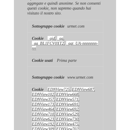
aggregate e quindi anonime. Se non consenti
questi cookie, non sapremo quando hai
visitato il nostro sito.
Cookie
urmet.com
di
prestazione
_gid
,
_ga
,
_ga_BL1FCV0XT2
,
_gat_UA-nnnnnnn-
nn
Prima parte
www.urmet.com
EDNView725
,
EDNView687
,
EDNView102
,
EDNView668
,
EDNView357
,
EDNView571
,
EDNView173
,
EDNView691
,
EDNView464
,
EDNView692
,
EDNView710
,
EDNView529
,
EDNView623
,
EDNView730
,
EDNView192
,
EDNView475
,
EDNView309
,
EDNView702
,