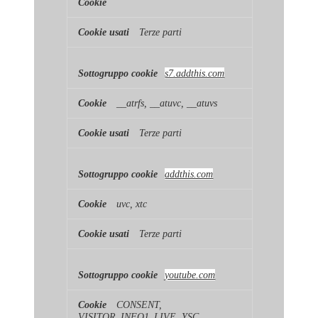
Terze parti
s7.addthis.com
__atrfs, __atuvc, __atuvs
Terze parti
addthis.com
uvc, xtc
Terze parti
youtube.com
CONSENT,
VISITOR_INFO1_LIVE, YSC