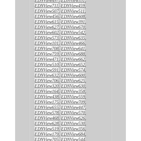
EDNView497
,
EDNView551
,
EDNView711
,
EDNView459
,
EDNView507
,
EDNView511
,
EDNView456
,
EDNView608
,
EDNView615
,
EDNView391
,
EDNView627
,
EDNView670
,
EDNView602
,
EDNView542
,
EDNView573
,
EDNView635
,
EDNView101
,
EDNView466
,
EDNView708
,
EDNView641
,
EDNView759
,
EDNView688
,
EDNView471
,
EDNView662
,
EDNView510
,
EDNView652
,
EDNView591
,
EDNView574
,
EDNView632
,
EDNView600
,
EDNView706
,
EDNView625
,
EDNView320
,
EDNView630
,
EDNView164
,
EDNView358
,
EDNView438
,
EDNView559
,
EDNView175
,
EDNView709
,
EDNView655
,
EDNView447
,
EDNView578
,
EDNView570
,
EDNView468
,
EDNView626
,
EDNView628
,
EDNView530
,
EDNView519
,
EDNView356
,
EDNView179
,
EDNView684
,
EDNView705
,
EDNView544
,