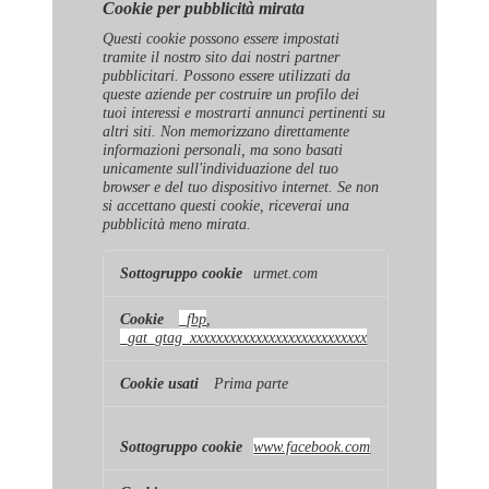
Cookie per pubblicità mirata
Questi cookie possono essere impostati
tramite il nostro sito dai nostri partner
pubblicitari. Possono essere utilizzati da
queste aziende per costruire un profilo dei
tuoi interessi e mostrarti annunci pertinenti su
altri siti. Non memorizzano direttamente
informazioni personali, ma sono basati
unicamente sull'individuazione del tuo
browser e del tuo dispositivo internet. Se non
si accettano questi cookie, riceverai una
pubblicità meno mirata.
Cookie
urmet.com
per
pubblicità
mirata
_fbp
,
_gat_gtag_xxxxxxxxxxxxxxxxxxxxxxxxxxx
Prima parte
www.facebook.com