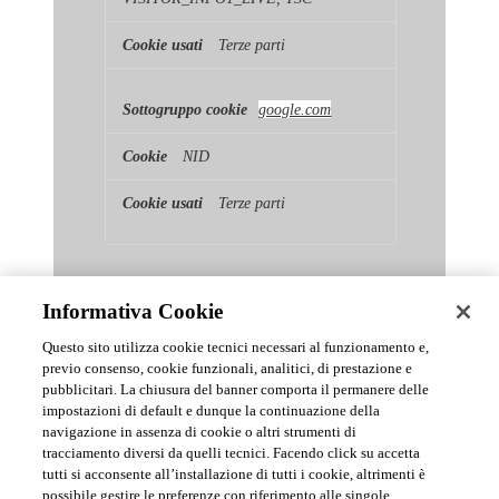
Terze parti
google.com
NID
Terze parti
Informativa Cookie
Questo sito utilizza cookie tecnici necessari al funzionamento e,
previo consenso, cookie funzionali, analitici, di prestazione e
pubblicitari. La chiusura del banner comporta il permanere delle
News & Comunicati Ufficiali
impostazioni di default e dunque la continuazione della
navigazione in assenza di cookie o altri strumenti di
tracciamento diversi da quelli tecnici. Facendo click su accetta
Archivio delle comunicazioni e degli aggiornamenti istituzionali di
tutti si acconsente all’installazione di tutti i cookie, altrimenti è
Urmet S.p.A.
possibile gestire le preferenze con riferimento alle singole