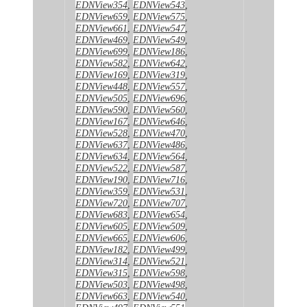
EDNView354
,
EDNView543
,
EDNView659
,
EDNView575
,
EDNView661
,
EDNView547
,
EDNView469
,
EDNView549
,
EDNView699
,
EDNView186
,
EDNView582
,
EDNView642
,
EDNView169
,
EDNView319
,
EDNView448
,
EDNView557
,
EDNView505
,
EDNView696
,
EDNView590
,
EDNView560
,
EDNView167
,
EDNView646
,
EDNView528
,
EDNView470
,
EDNView637
,
EDNView486
,
EDNView634
,
EDNView564
,
EDNView522
,
EDNView587
,
EDNView190
,
EDNView716
,
EDNView359
,
EDNView531
,
EDNView720
,
EDNView707
,
EDNView683
,
EDNView654
,
EDNView605
,
EDNView509
,
EDNView665
,
EDNView606
,
EDNView182
,
EDNView499
,
EDNView314
,
EDNView521
,
EDNView315
,
EDNView598
,
EDNView503
,
EDNView498
,
EDNView663
,
EDNView540
,