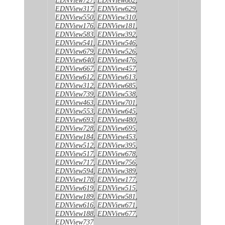
EDNView317
,
EDNView629
,
EDNView550
,
EDNView310
,
EDNView176
,
EDNView181
,
EDNView583
,
EDNView392
,
EDNView541
,
EDNView546
,
EDNView679
,
EDNView526
,
EDNView640
,
EDNView476
,
EDNView667
,
EDNView457
,
EDNView612
,
EDNView613
,
EDNView312
,
EDNView685
,
EDNView739
,
EDNView538
,
EDNView463
,
EDNView701
,
EDNView553
,
EDNView645
,
EDNView693
,
EDNView480
,
EDNView728
,
EDNView695
,
EDNView184
,
EDNView453
,
EDNView512
,
EDNView395
,
EDNView517
,
EDNView678
,
EDNView717
,
EDNView756
,
EDNView594
,
EDNView389
,
EDNView178
,
EDNView177
,
EDNView619
,
EDNView515
,
EDNView189
,
EDNView581
,
EDNView616
,
EDNView671
,
EDNView188
,
EDNView677
,
EDNView737