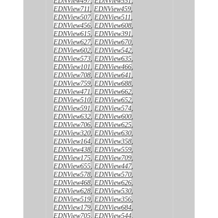
EDNView497
,
EDNView551
,
EDNView711
,
EDNView459
,
EDNView507
,
EDNView511
,
EDNView456
,
EDNView608
,
EDNView615
,
EDNView391
,
EDNView627
,
EDNView670
,
EDNView602
,
EDNView542
,
EDNView573
,
EDNView635
,
EDNView101
,
EDNView466
,
EDNView708
,
EDNView641
,
EDNView759
,
EDNView688
,
EDNView471
,
EDNView662
,
EDNView510
,
EDNView652
,
EDNView591
,
EDNView574
,
EDNView632
,
EDNView600
,
EDNView706
,
EDNView625
,
EDNView320
,
EDNView630
,
EDNView164
,
EDNView358
,
EDNView438
,
EDNView559
,
EDNView175
,
EDNView709
,
EDNView655
,
EDNView447
,
EDNView578
,
EDNView570
,
EDNView468
,
EDNView626
,
EDNView628
,
EDNView530
,
EDNView519
,
EDNView356
,
EDNView179
,
EDNView684
,
EDNView705
,
EDNView544
,