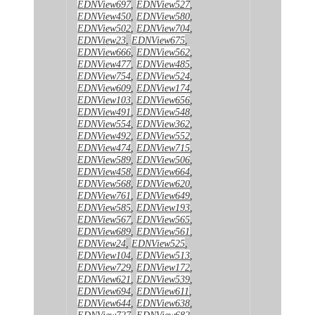
EDNView697
,
EDNView527
,
EDNView450
,
EDNView580
,
EDNView502
,
EDNView704
,
EDNView23
,
EDNView675
,
EDNView666
,
EDNView562
,
EDNView477
,
EDNView485
,
EDNView754
,
EDNView524
,
EDNView609
,
EDNView174
,
EDNView103
,
EDNView656
,
EDNView491
,
EDNView548
,
EDNView554
,
EDNView362
,
EDNView492
,
EDNView552
,
EDNView474
,
EDNView715
,
EDNView589
,
EDNView506
,
EDNView458
,
EDNView664
,
EDNView568
,
EDNView620
,
EDNView761
,
EDNView649
,
EDNView585
,
EDNView193
,
EDNView567
,
EDNView565
,
EDNView689
,
EDNView561
,
EDNView24
,
EDNView525
,
EDNView104
,
EDNView513
,
EDNView729
,
EDNView172
,
EDNView621
,
EDNView539
,
EDNView694
,
EDNView611
,
EDNView644
,
EDNView638
,
EDNView727
,
EDNView682
,