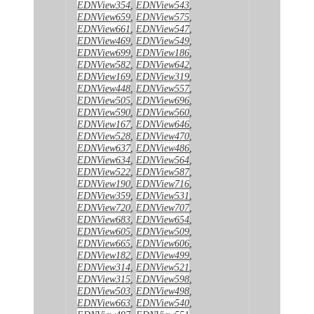
EDNView354
,
EDNView543
,
EDNView659
,
EDNView575
,
EDNView661
,
EDNView547
,
EDNView469
,
EDNView549
,
EDNView699
,
EDNView186
,
EDNView582
,
EDNView642
,
EDNView169
,
EDNView319
,
EDNView448
,
EDNView557
,
EDNView505
,
EDNView696
,
EDNView590
,
EDNView560
,
EDNView167
,
EDNView646
,
EDNView528
,
EDNView470
,
EDNView637
,
EDNView486
,
EDNView634
,
EDNView564
,
EDNView522
,
EDNView587
,
EDNView190
,
EDNView716
,
EDNView359
,
EDNView531
,
EDNView720
,
EDNView707
,
EDNView683
,
EDNView654
,
EDNView605
,
EDNView509
,
EDNView665
,
EDNView606
,
EDNView182
,
EDNView499
,
EDNView314
,
EDNView521
,
EDNView315
,
EDNView598
,
EDNView503
,
EDNView498
,
EDNView663
,
EDNView540
,