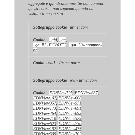
aggregate e quindi anonime. Se non consenti
questi cookie, non sapremo quando hai
visitato il nostro sito.
Cookie
urmet.com
di
prestazione
_gid
,
_ga
,
_ga_BL1FCV0XT2
,
_gat_UA-nnnnnnn-
nn
Prima parte
www.urmet.com
EDNView725
,
EDNView687
,
EDNView102
,
EDNView668
,
EDNView357
,
EDNView571
,
EDNView173
,
EDNView691
,
EDNView464
,
EDNView692
,
EDNView710
,
EDNView529
,
EDNView623
,
EDNView730
,
EDNView192
,
EDNView475
,
EDNView309
,
EDNView702
,