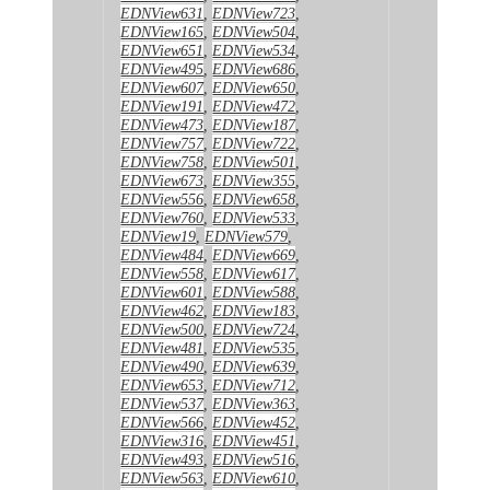
EDNView631
,
EDNView723
,
EDNView165
,
EDNView504
,
EDNView651
,
EDNView534
,
EDNView495
,
EDNView686
,
EDNView607
,
EDNView650
,
EDNView191
,
EDNView472
,
EDNView473
,
EDNView187
,
EDNView757
,
EDNView722
,
EDNView758
,
EDNView501
,
EDNView673
,
EDNView355
,
EDNView556
,
EDNView658
,
EDNView760
,
EDNView533
,
EDNView19
,
EDNView579
,
EDNView484
,
EDNView669
,
EDNView558
,
EDNView617
,
EDNView601
,
EDNView588
,
EDNView462
,
EDNView183
,
EDNView500
,
EDNView724
,
EDNView481
,
EDNView535
,
EDNView490
,
EDNView639
,
EDNView653
,
EDNView712
,
EDNView537
,
EDNView363
,
EDNView566
,
EDNView452
,
EDNView316
,
EDNView451
,
EDNView493
,
EDNView516
,
EDNView563
,
EDNView610
,