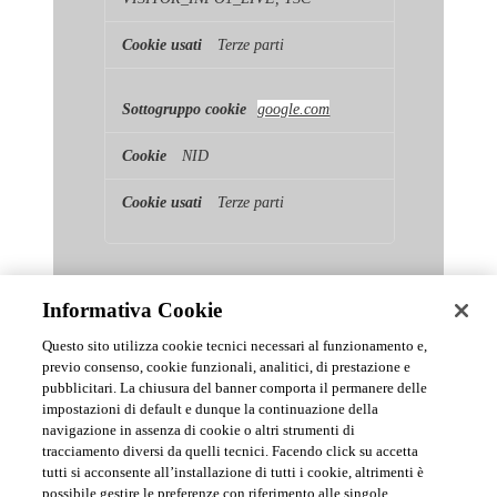
Terze parti
google.com
NID
Terze parti
Informativa Cookie
Questo sito utilizza cookie tecnici necessari al funzionamento e,
previo consenso, cookie funzionali, analitici, di prestazione e
pubblicitari. La chiusura del banner comporta il permanere delle
News & Comunicati Ufficiali
impostazioni di default e dunque la continuazione della
navigazione in assenza di cookie o altri strumenti di
tracciamento diversi da quelli tecnici. Facendo click su accetta
Archivio delle comunicazioni e degli aggiornamenti istituzionali di
tutti si acconsente all’installazione di tutti i cookie, altrimenti è
Urmet S.p.A.
possibile gestire le preferenze con riferimento alle singole