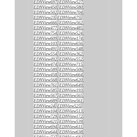
EDNView697
,
EDNView527
,
EDNView450
,
EDNView580
,
EDNView502
,
EDNView704
,
EDNView23
,
EDNView675
,
EDNView666
,
EDNView562
,
EDNView477
,
EDNView485
,
EDNView754
,
EDNView524
,
EDNView609
,
EDNView174
,
EDNView103
,
EDNView656
,
EDNView491
,
EDNView548
,
EDNView554
,
EDNView362
,
EDNView492
,
EDNView552
,
EDNView474
,
EDNView715
,
EDNView589
,
EDNView506
,
EDNView458
,
EDNView664
,
EDNView568
,
EDNView620
,
EDNView761
,
EDNView649
,
EDNView585
,
EDNView193
,
EDNView567
,
EDNView565
,
EDNView689
,
EDNView561
,
EDNView24
,
EDNView525
,
EDNView104
,
EDNView513
,
EDNView729
,
EDNView172
,
EDNView621
,
EDNView539
,
EDNView694
,
EDNView611
,
EDNView644
,
EDNView638
,
EDNView727
,
EDNView682
,