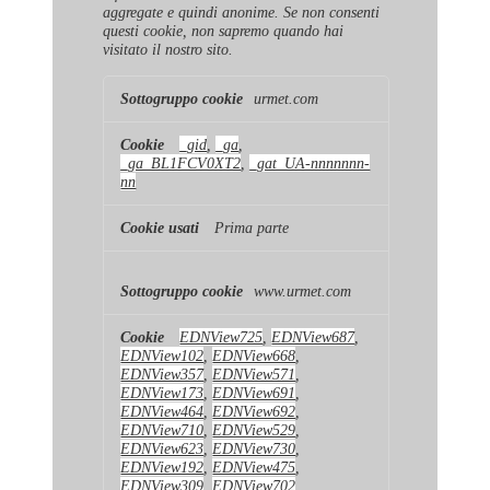
aggregate e quindi anonime. Se non consenti
questi cookie, non sapremo quando hai
visitato il nostro sito.
Cookie
urmet.com
di
prestazione
_gid
,
_ga
,
_ga_BL1FCV0XT2
,
_gat_UA-nnnnnnn-
nn
Prima parte
www.urmet.com
EDNView725
,
EDNView687
,
EDNView102
,
EDNView668
,
EDNView357
,
EDNView571
,
EDNView173
,
EDNView691
,
EDNView464
,
EDNView692
,
EDNView710
,
EDNView529
,
EDNView623
,
EDNView730
,
EDNView192
,
EDNView475
,
EDNView309
,
EDNView702
,