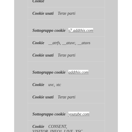
Terze parti
s7.addthis.com
__atrfs, __atuvc, __atuvs
Terze parti
addthis.com
uvc, xtc
Terze parti
youtube.com
CONSENT,
VISITOR_INFO1_LIVE, YSC