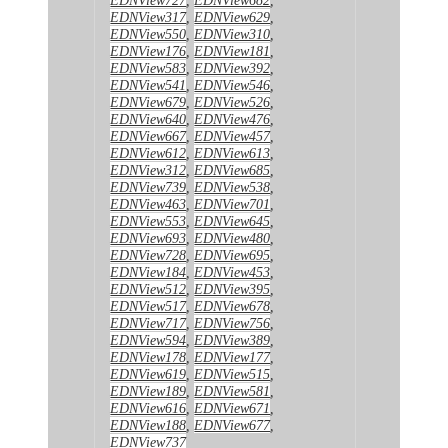
EDNView317
,
EDNView629
,
EDNView550
,
EDNView310
,
EDNView176
,
EDNView181
,
EDNView583
,
EDNView392
,
EDNView541
,
EDNView546
,
EDNView679
,
EDNView526
,
EDNView640
,
EDNView476
,
EDNView667
,
EDNView457
,
EDNView612
,
EDNView613
,
EDNView312
,
EDNView685
,
EDNView739
,
EDNView538
,
EDNView463
,
EDNView701
,
EDNView553
,
EDNView645
,
EDNView693
,
EDNView480
,
EDNView728
,
EDNView695
,
EDNView184
,
EDNView453
,
EDNView512
,
EDNView395
,
EDNView517
,
EDNView678
,
EDNView717
,
EDNView756
,
EDNView594
,
EDNView389
,
EDNView178
,
EDNView177
,
EDNView619
,
EDNView515
,
EDNView189
,
EDNView581
,
EDNView616
,
EDNView671
,
EDNView188
,
EDNView677
,
EDNView737