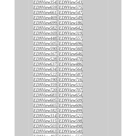
EDNView354
,
EDNView543
,
EDNView659
,
EDNView575
,
EDNView661
,
EDNView547
,
EDNView469
,
EDNView549
,
EDNView699
,
EDNView186
,
EDNView582
,
EDNView642
,
EDNView169
,
EDNView319
,
EDNView448
,
EDNView557
,
EDNView505
,
EDNView696
,
EDNView590
,
EDNView560
,
EDNView167
,
EDNView646
,
EDNView528
,
EDNView470
,
EDNView637
,
EDNView486
,
EDNView634
,
EDNView564
,
EDNView522
,
EDNView587
,
EDNView190
,
EDNView716
,
EDNView359
,
EDNView531
,
EDNView720
,
EDNView707
,
EDNView683
,
EDNView654
,
EDNView605
,
EDNView509
,
EDNView665
,
EDNView606
,
EDNView182
,
EDNView499
,
EDNView314
,
EDNView521
,
EDNView315
,
EDNView598
,
EDNView503
,
EDNView498
,
EDNView663
,
EDNView540
,