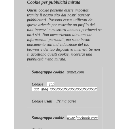
Cookie per pubblicità mirata
Questi cookie possono essere impostati
tramite il nostro sito dai nostri partner
pubblicitari. Possono essere utilizzati da
queste aziende per costruire un profilo dei
tuoi interessi e mostrarti annunci pertinenti su
altri siti. Non memorizzano direttamente
informazioni personali, ma sono basati
unicamente sull'individuazione del tuo
browser e del tuo dispositivo internet. Se non
si accettano questi cookie, riceverai una
pubblicità meno mirata.
Cookie
urmet.com
per
pubblicità
mirata
_fbp
,
_gat_gtag_xxxxxxxxxxxxxxxxxxxxxxxxxxx
Prima parte
www.facebook.com