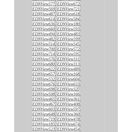
EDNView577
,
EDNView672
,
EDNView569
,
EDNView721
,
EDNView487
,
EDNView618
,
EDNView614
,
EDNView584
,
EDNView636
,
EDNView180
,
EDNView660
,
EDNView593
,
EDNView494
,
EDNView483
,
EDNView482
,
EDNView599
,
EDNView514
,
EDNView545
,
EDNView700
,
EDNView572
,
EDNView714
,
EDNView595
,
EDNView576
,
EDNView311
,
EDNView680
,
EDNView313
,
EDNView622
,
EDNView489
,
EDNView657
,
EDNView168
,
EDNView532
,
EDNView604
,
EDNView676
,
EDNView633
,
EDNView698
,
EDNView32
,
EDNView508
,
EDNView166
,
EDNView465
,
EDNView361
,
EDNView467
,
EDNView408
,
EDNView603
,
EDNView597
,
EDNView648
,
EDNView360
,
EDNView719
,
EDNView478
,
EDNView185
,
EDNView674
,
EDNView523
,
EDNView454
,