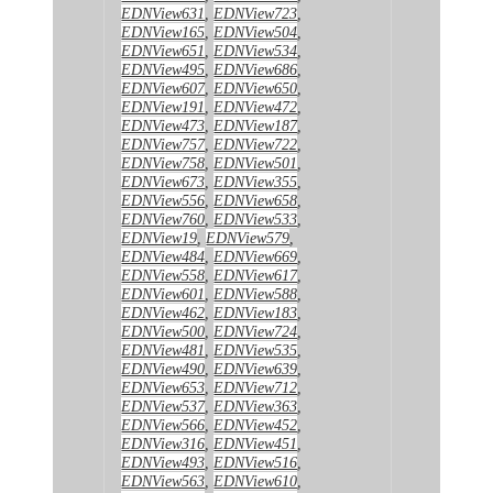
EDNView631
,
EDNView723
,
EDNView165
,
EDNView504
,
EDNView651
,
EDNView534
,
EDNView495
,
EDNView686
,
EDNView607
,
EDNView650
,
EDNView191
,
EDNView472
,
EDNView473
,
EDNView187
,
EDNView757
,
EDNView722
,
EDNView758
,
EDNView501
,
EDNView673
,
EDNView355
,
EDNView556
,
EDNView658
,
EDNView760
,
EDNView533
,
EDNView19
,
EDNView579
,
EDNView484
,
EDNView669
,
EDNView558
,
EDNView617
,
EDNView601
,
EDNView588
,
EDNView462
,
EDNView183
,
EDNView500
,
EDNView724
,
EDNView481
,
EDNView535
,
EDNView490
,
EDNView639
,
EDNView653
,
EDNView712
,
EDNView537
,
EDNView363
,
EDNView566
,
EDNView452
,
EDNView316
,
EDNView451
,
EDNView493
,
EDNView516
,
EDNView563
,
EDNView610
,