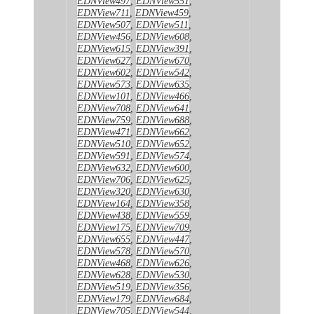
EDNView497
,
EDNView551
,
EDNView711
,
EDNView459
,
EDNView507
,
EDNView511
,
EDNView456
,
EDNView608
,
EDNView615
,
EDNView391
,
EDNView627
,
EDNView670
,
EDNView602
,
EDNView542
,
EDNView573
,
EDNView635
,
EDNView101
,
EDNView466
,
EDNView708
,
EDNView641
,
EDNView759
,
EDNView688
,
EDNView471
,
EDNView662
,
EDNView510
,
EDNView652
,
EDNView591
,
EDNView574
,
EDNView632
,
EDNView600
,
EDNView706
,
EDNView625
,
EDNView320
,
EDNView630
,
EDNView164
,
EDNView358
,
EDNView438
,
EDNView559
,
EDNView175
,
EDNView709
,
EDNView655
,
EDNView447
,
EDNView578
,
EDNView570
,
EDNView468
,
EDNView626
,
EDNView628
,
EDNView530
,
EDNView519
,
EDNView356
,
EDNView179
,
EDNView684
,
EDNView705
,
EDNView544
,