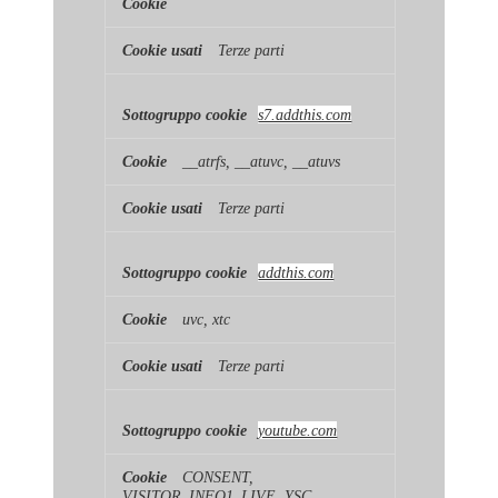
Terze parti
s7.addthis.com
__atrfs, __atuvc, __atuvs
Terze parti
addthis.com
uvc, xtc
Terze parti
youtube.com
CONSENT,
VISITOR_INFO1_LIVE, YSC