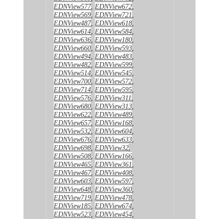
EDNView577
,
EDNView672
,
EDNView569
,
EDNView721
,
EDNView487
,
EDNView618
,
EDNView614
,
EDNView584
,
EDNView636
,
EDNView180
,
EDNView660
,
EDNView593
,
EDNView494
,
EDNView483
,
EDNView482
,
EDNView599
,
EDNView514
,
EDNView545
,
EDNView700
,
EDNView572
,
EDNView714
,
EDNView595
,
EDNView576
,
EDNView311
,
EDNView680
,
EDNView313
,
EDNView622
,
EDNView489
,
EDNView657
,
EDNView168
,
EDNView532
,
EDNView604
,
EDNView676
,
EDNView633
,
EDNView698
,
EDNView32
,
EDNView508
,
EDNView166
,
EDNView465
,
EDNView361
,
EDNView467
,
EDNView408
,
EDNView603
,
EDNView597
,
EDNView648
,
EDNView360
,
EDNView719
,
EDNView478
,
EDNView185
,
EDNView674
,
EDNView523
,
EDNView454
,