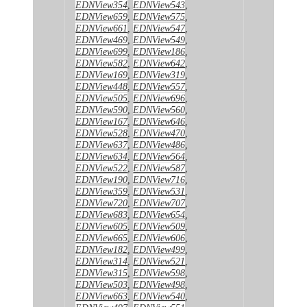
EDNView354
,
EDNView543
,
EDNView659
,
EDNView575
,
EDNView661
,
EDNView547
,
EDNView469
,
EDNView549
,
EDNView699
,
EDNView186
,
EDNView582
,
EDNView642
,
EDNView169
,
EDNView319
,
EDNView448
,
EDNView557
,
EDNView505
,
EDNView696
,
EDNView590
,
EDNView560
,
EDNView167
,
EDNView646
,
EDNView528
,
EDNView470
,
EDNView637
,
EDNView486
,
EDNView634
,
EDNView564
,
EDNView522
,
EDNView587
,
EDNView190
,
EDNView716
,
EDNView359
,
EDNView531
,
EDNView720
,
EDNView707
,
EDNView683
,
EDNView654
,
EDNView605
,
EDNView509
,
EDNView665
,
EDNView606
,
EDNView182
,
EDNView499
,
EDNView314
,
EDNView521
,
EDNView315
,
EDNView598
,
EDNView503
,
EDNView498
,
EDNView663
,
EDNView540
,