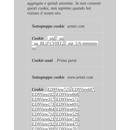
aggregate e quindi anonime. Se non consenti
questi cookie, non sapremo quando hai
visitato il nostro sito.
Cookie
urmet.com
di
prestazione
_gid
,
_ga
,
_ga_BL1FCV0XT2
,
_gat_UA-nnnnnnn-
nn
Prima parte
www.urmet.com
EDNView725
,
EDNView687
,
EDNView102
,
EDNView668
,
EDNView357
,
EDNView571
,
EDNView173
,
EDNView691
,
EDNView464
,
EDNView692
,
EDNView710
,
EDNView529
,
EDNView623
,
EDNView730
,
EDNView192
,
EDNView475
,
EDNView309
,
EDNView702
,