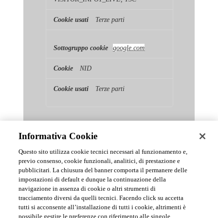
Terze parti
google.com
NID
Terze parti
Informativa Cookie
Questo sito utilizza cookie tecnici necessari al funzionamento e,
previo consenso, cookie funzionali, analitici, di prestazione e
pubblicitari. La chiusura del banner comporta il permanere delle
News & Comunicati Ufficiali
impostazioni di default e dunque la continuazione della
navigazione in assenza di cookie o altri strumenti di
tracciamento diversi da quelli tecnici. Facendo click su accetta
Archivio delle comunicazioni e degli aggiornamenti istituzionali di
tutti si acconsente all’installazione di tutti i cookie, altrimenti è
Urmet S.p.A.
possibile gestire le preferenze con riferimento alle singole