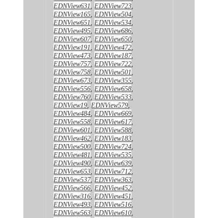
EDNView631
,
EDNView723
,
EDNView165
,
EDNView504
,
EDNView651
,
EDNView534
,
EDNView495
,
EDNView686
,
EDNView607
,
EDNView650
,
EDNView191
,
EDNView472
,
EDNView473
,
EDNView187
,
EDNView757
,
EDNView722
,
EDNView758
,
EDNView501
,
EDNView673
,
EDNView355
,
EDNView556
,
EDNView658
,
EDNView760
,
EDNView533
,
EDNView19
,
EDNView579
,
EDNView484
,
EDNView669
,
EDNView558
,
EDNView617
,
EDNView601
,
EDNView588
,
EDNView462
,
EDNView183
,
EDNView500
,
EDNView724
,
EDNView481
,
EDNView535
,
EDNView490
,
EDNView639
,
EDNView653
,
EDNView712
,
EDNView537
,
EDNView363
,
EDNView566
,
EDNView452
,
EDNView316
,
EDNView451
,
EDNView493
,
EDNView516
,
EDNView563
,
EDNView610
,