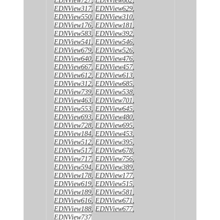
EDNView317
,
EDNView629
,
EDNView550
,
EDNView310
,
EDNView176
,
EDNView181
,
EDNView583
,
EDNView392
,
EDNView541
,
EDNView546
,
EDNView679
,
EDNView526
,
EDNView640
,
EDNView476
,
EDNView667
,
EDNView457
,
EDNView612
,
EDNView613
,
EDNView312
,
EDNView685
,
EDNView739
,
EDNView538
,
EDNView463
,
EDNView701
,
EDNView553
,
EDNView645
,
EDNView693
,
EDNView480
,
EDNView728
,
EDNView695
,
EDNView184
,
EDNView453
,
EDNView512
,
EDNView395
,
EDNView517
,
EDNView678
,
EDNView717
,
EDNView756
,
EDNView594
,
EDNView389
,
EDNView178
,
EDNView177
,
EDNView619
,
EDNView515
,
EDNView189
,
EDNView581
,
EDNView616
,
EDNView671
,
EDNView188
,
EDNView677
,
EDNView737