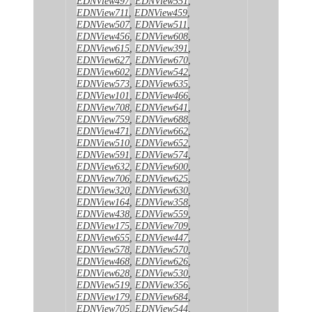
EDNView497
,
EDNView551
,
EDNView711
,
EDNView459
,
EDNView507
,
EDNView511
,
EDNView456
,
EDNView608
,
EDNView615
,
EDNView391
,
EDNView627
,
EDNView670
,
EDNView602
,
EDNView542
,
EDNView573
,
EDNView635
,
EDNView101
,
EDNView466
,
EDNView708
,
EDNView641
,
EDNView759
,
EDNView688
,
EDNView471
,
EDNView662
,
EDNView510
,
EDNView652
,
EDNView591
,
EDNView574
,
EDNView632
,
EDNView600
,
EDNView706
,
EDNView625
,
EDNView320
,
EDNView630
,
EDNView164
,
EDNView358
,
EDNView438
,
EDNView559
,
EDNView175
,
EDNView709
,
EDNView655
,
EDNView447
,
EDNView578
,
EDNView570
,
EDNView468
,
EDNView626
,
EDNView628
,
EDNView530
,
EDNView519
,
EDNView356
,
EDNView179
,
EDNView684
,
EDNView705
,
EDNView544
,