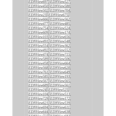
EDNView697
,
EDNView527
,
EDNView450
,
EDNView580
,
EDNView502
,
EDNView704
,
EDNView23
,
EDNView675
,
EDNView666
,
EDNView562
,
EDNView477
,
EDNView485
,
EDNView754
,
EDNView524
,
EDNView609
,
EDNView174
,
EDNView103
,
EDNView656
,
EDNView491
,
EDNView548
,
EDNView554
,
EDNView362
,
EDNView492
,
EDNView552
,
EDNView474
,
EDNView715
,
EDNView589
,
EDNView506
,
EDNView458
,
EDNView664
,
EDNView568
,
EDNView620
,
EDNView761
,
EDNView649
,
EDNView585
,
EDNView193
,
EDNView567
,
EDNView565
,
EDNView689
,
EDNView561
,
EDNView24
,
EDNView525
,
EDNView104
,
EDNView513
,
EDNView729
,
EDNView172
,
EDNView621
,
EDNView539
,
EDNView694
,
EDNView611
,
EDNView644
,
EDNView638
,
EDNView727
,
EDNView682
,