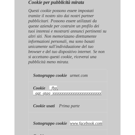
Cookie per pubblicità mirata
Questi cookie possono essere impostati
tramite il nostro sito dai nostri partner
pubblicitari. Possono essere utilizzati da
queste aziende per costruire un profilo dei
tuoi interessi e mostrarti annunci pertinenti su
altri siti. Non memorizzano direttamente
informazioni personali, ma sono basati
unicamente sull'individuazione del tuo
browser e del tuo dispositivo internet. Se non
si accettano questi cookie, riceverai una
pubblicità meno mirata.
Cookie
urmet.com
per
pubblicità
mirata
_fbp
,
_gat_gtag_xxxxxxxxxxxxxxxxxxxxxxxxxxx
Prima parte
www.facebook.com