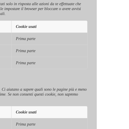
ti solo in risposta alle azioni da te effettuate che
ile impostare il browser per bloccare o avere avvisi
ali.
Cookie usati
Prima parte
Prima parte
Prima parte
to. Ci aiutano a sapere quali sono le pagine più e meno
nime. Se non consenti questi cookie, non sapremo
Cookie usati
Prima parte