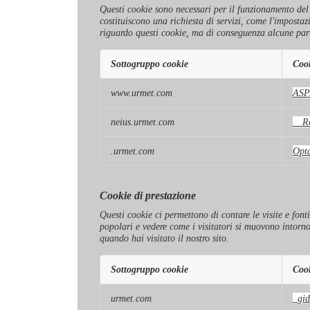
Questi cookie sono necessari per il funzionamento del si
costituiscono una richiesta di servizi, come l'impostaz
riguardo questi cookie, ma di conseguenza alcune part
Sottogruppo cookie
Coo
Cookie
www.urmet.com
ASP
strettamente
necessari
neius.urmet.com
__Re
.urmet.com
Opt
Cookie di prestazione
Questi cookie ci permettono di contare le visite e font
popolari e vedere come i visitatori si muovono intorn
quando hai visitato il nostro sito.
Sottogruppo cookie
Coo
Cookie
urmet.com
_gid
di