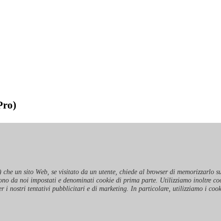
Pro)
) che un sito Web, se visitato da un utente, chiede al browser di memorizzarlo su
 sono da noi impostati e denominati cookie di prima parte. Utilizziamo inoltre co
r i nostri tentativi pubblicitari e di marketing. In particolare, utilizziamo i coo