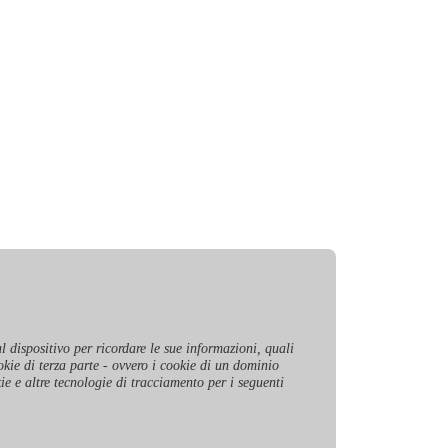
l dispositivo per ricordare le sue informazioni, quali
okie di terza parte - ovvero i cookie di un dominio
kie e altre tecnologie di tracciamento per i seguenti