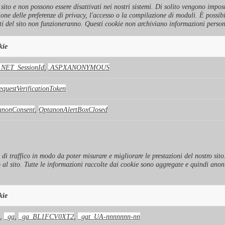
to e non possono essere disattivati ​​nei nostri sistemi. Di solito vengono imposta
ione delle preferenze di privacy, l'accesso o la compilazione di moduli. È possib
i del sito non funzioneranno. Questi cookie non archiviano informazioni person
kie
.NET_SessionId
,
.ASPXANONYMOUS
questVerificationToken
anonConsent
,
OptanonAlertBoxClosed
i di traffico in modo da poter misurare e migliorare le prestazioni del nostro si
o al sito. Tutte le informazioni raccolte dai cookie sono aggregate e quindi ano
kie
,
_ga
,
_ga_BL1FCV0XT2
,
_gat_UA-nnnnnnn-nn