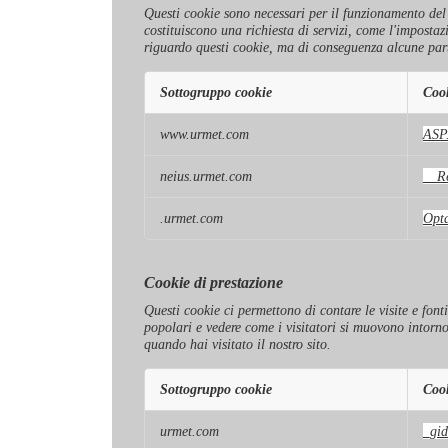
Questi cookie sono necessari per il funzionamento del si
costituiscono una richiesta di servizi, come l'impostaz
riguardo questi cookie, ma di conseguenza alcune part
Sottogruppo cookie
Coo
Cookie
www.urmet.com
ASP
strettamente
necessari
neius.urmet.com
__Re
.urmet.com
Opt
Cookie di prestazione
Questi cookie ci permettono di contare le visite e font
popolari e vedere come i visitatori si muovono intorn
quando hai visitato il nostro sito.
Sottogruppo cookie
Coo
Cookie
urmet.com
_gid
di