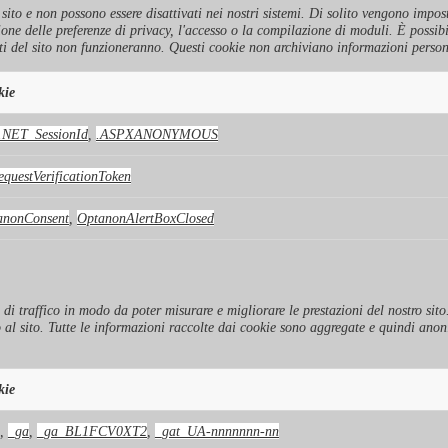
to e non possono essere disattivati ​​nei nostri sistemi. Di solito vengono imposta
ione delle preferenze di privacy, l'accesso o la compilazione di moduli. È possib
i del sito non funzioneranno. Questi cookie non archiviano informazioni person
kie
.NET_SessionId
,
.ASPXANONYMOUS
questVerificationToken
anonConsent
,
OptanonAlertBoxClosed
i di traffico in modo da poter misurare e migliorare le prestazioni del nostro si
o al sito. Tutte le informazioni raccolte dai cookie sono aggregate e quindi ano
kie
,
_ga
,
_ga_BL1FCV0XT2
,
_gat_UA-nnnnnnn-nn