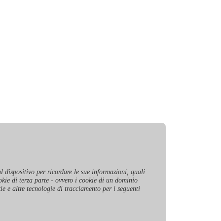
l dispositivo per ricordare le sue informazioni, quali
okie di terza parte - ovvero i cookie di un dominio
kie e altre tecnologie di tracciamento per i seguenti