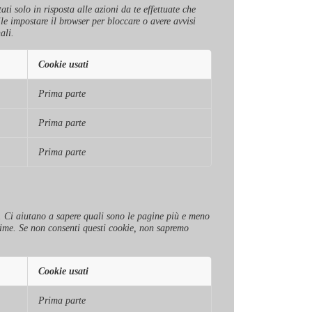
ti solo in risposta alle azioni da te effettuate che
ile impostare il browser per bloccare o avere avvisi
ali.
Cookie usati
Prima parte
Prima parte
Prima parte
to. Ci aiutano a sapere quali sono le pagine più e meno
nime. Se non consenti questi cookie, non sapremo
Cookie usati
Prima parte