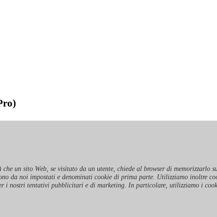
Pro)
) che un sito Web, se visitato da un utente, chiede al browser di memorizzarlo su
 sono da noi impostati e denominati cookie di prima parte. Utilizziamo inoltre co
r i nostri tentativi pubblicitari e di marketing. In particolare, utilizziamo i coo