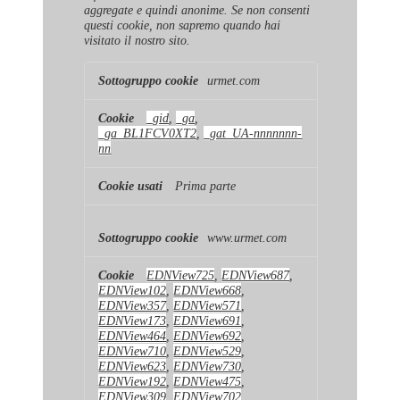
aggregate e quindi anonime. Se non consenti
questi cookie, non sapremo quando hai
visitato il nostro sito.
Cookie
urmet.com
di
prestazione
_gid
,
_ga
,
_ga_BL1FCV0XT2
,
_gat_UA-nnnnnnn-
nn
Prima parte
www.urmet.com
EDNView725
,
EDNView687
,
EDNView102
,
EDNView668
,
EDNView357
,
EDNView571
,
EDNView173
,
EDNView691
,
EDNView464
,
EDNView692
,
EDNView710
,
EDNView529
,
EDNView623
,
EDNView730
,
EDNView192
,
EDNView475
,
EDNView309
,
EDNView702
,