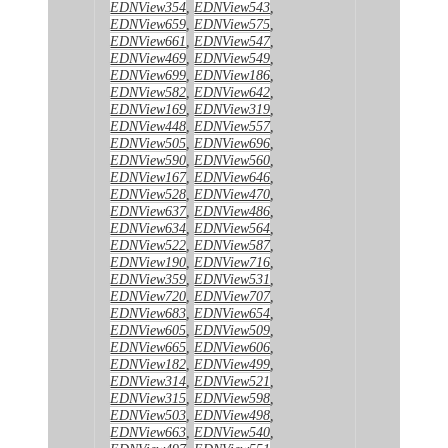
EDNView354
,
EDNView543
,
EDNView659
,
EDNView575
,
EDNView661
,
EDNView547
,
EDNView469
,
EDNView549
,
EDNView699
,
EDNView186
,
EDNView582
,
EDNView642
,
EDNView169
,
EDNView319
,
EDNView448
,
EDNView557
,
EDNView505
,
EDNView696
,
EDNView590
,
EDNView560
,
EDNView167
,
EDNView646
,
EDNView528
,
EDNView470
,
EDNView637
,
EDNView486
,
EDNView634
,
EDNView564
,
EDNView522
,
EDNView587
,
EDNView190
,
EDNView716
,
EDNView359
,
EDNView531
,
EDNView720
,
EDNView707
,
EDNView683
,
EDNView654
,
EDNView605
,
EDNView509
,
EDNView665
,
EDNView606
,
EDNView182
,
EDNView499
,
EDNView314
,
EDNView521
,
EDNView315
,
EDNView598
,
EDNView503
,
EDNView498
,
EDNView663
,
EDNView540
,