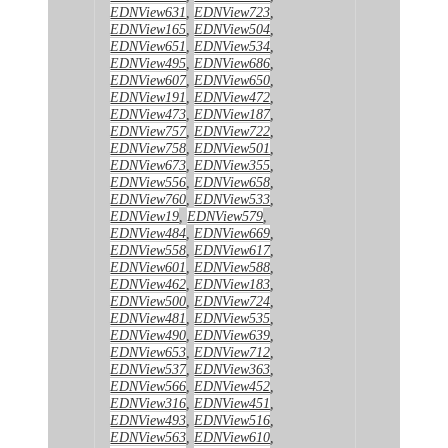
EDNView631
,
EDNView723
,
EDNView165
,
EDNView504
,
EDNView651
,
EDNView534
,
EDNView495
,
EDNView686
,
EDNView607
,
EDNView650
,
EDNView191
,
EDNView472
,
EDNView473
,
EDNView187
,
EDNView757
,
EDNView722
,
EDNView758
,
EDNView501
,
EDNView673
,
EDNView355
,
EDNView556
,
EDNView658
,
EDNView760
,
EDNView533
,
EDNView19
,
EDNView579
,
EDNView484
,
EDNView669
,
EDNView558
,
EDNView617
,
EDNView601
,
EDNView588
,
EDNView462
,
EDNView183
,
EDNView500
,
EDNView724
,
EDNView481
,
EDNView535
,
EDNView490
,
EDNView639
,
EDNView653
,
EDNView712
,
EDNView537
,
EDNView363
,
EDNView566
,
EDNView452
,
EDNView316
,
EDNView451
,
EDNView493
,
EDNView516
,
EDNView563
,
EDNView610
,