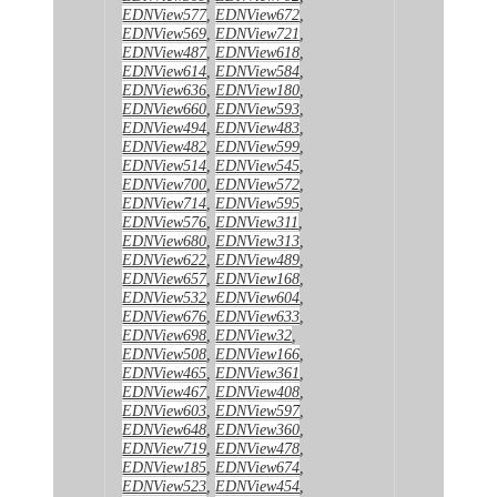
EDNView577
,
EDNView672
,
EDNView569
,
EDNView721
,
EDNView487
,
EDNView618
,
EDNView614
,
EDNView584
,
EDNView636
,
EDNView180
,
EDNView660
,
EDNView593
,
EDNView494
,
EDNView483
,
EDNView482
,
EDNView599
,
EDNView514
,
EDNView545
,
EDNView700
,
EDNView572
,
EDNView714
,
EDNView595
,
EDNView576
,
EDNView311
,
EDNView680
,
EDNView313
,
EDNView622
,
EDNView489
,
EDNView657
,
EDNView168
,
EDNView532
,
EDNView604
,
EDNView676
,
EDNView633
,
EDNView698
,
EDNView32
,
EDNView508
,
EDNView166
,
EDNView465
,
EDNView361
,
EDNView467
,
EDNView408
,
EDNView603
,
EDNView597
,
EDNView648
,
EDNView360
,
EDNView719
,
EDNView478
,
EDNView185
,
EDNView674
,
EDNView523
,
EDNView454
,