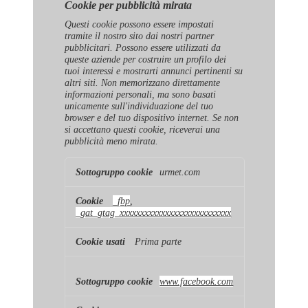
Cookie per pubblicità mirata
Questi cookie possono essere impostati
tramite il nostro sito dai nostri partner
pubblicitari. Possono essere utilizzati da
queste aziende per costruire un profilo dei
tuoi interessi e mostrarti annunci pertinenti su
altri siti. Non memorizzano direttamente
informazioni personali, ma sono basati
unicamente sull'individuazione del tuo
browser e del tuo dispositivo internet. Se non
si accettano questi cookie, riceverai una
pubblicità meno mirata.
Cookie
urmet.com
per
pubblicità
mirata
_fbp
,
_gat_gtag_xxxxxxxxxxxxxxxxxxxxxxxxxxx
Prima parte
www.facebook.com