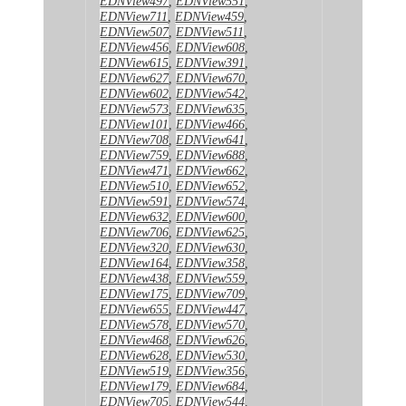
EDNView497
,
EDNView551
,
EDNView711
,
EDNView459
,
EDNView507
,
EDNView511
,
EDNView456
,
EDNView608
,
EDNView615
,
EDNView391
,
EDNView627
,
EDNView670
,
EDNView602
,
EDNView542
,
EDNView573
,
EDNView635
,
EDNView101
,
EDNView466
,
EDNView708
,
EDNView641
,
EDNView759
,
EDNView688
,
EDNView471
,
EDNView662
,
EDNView510
,
EDNView652
,
EDNView591
,
EDNView574
,
EDNView632
,
EDNView600
,
EDNView706
,
EDNView625
,
EDNView320
,
EDNView630
,
EDNView164
,
EDNView358
,
EDNView438
,
EDNView559
,
EDNView175
,
EDNView709
,
EDNView655
,
EDNView447
,
EDNView578
,
EDNView570
,
EDNView468
,
EDNView626
,
EDNView628
,
EDNView530
,
EDNView519
,
EDNView356
,
EDNView179
,
EDNView684
,
EDNView705
,
EDNView544
,