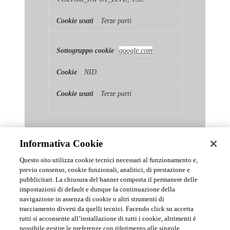
Terze parti
google.com
NID
Terze parti
Informativa Cookie
Questo sito utilizza cookie tecnici necessari al funzionamento e,
previo consenso, cookie funzionali, analitici, di prestazione e
pubblicitari. La chiusura del banner comporta il permanere delle
News & Comunicati Ufficiali
impostazioni di default e dunque la continuazione della
navigazione in assenza di cookie o altri strumenti di
tracciamento diversi da quelli tecnici. Facendo click su accetta
Archivio delle comunicazioni e degli aggiornamenti istituzionali di
tutti si acconsente all’installazione di tutti i cookie, altrimenti è
Urmet S.p.A.
possibile gestire le preferenze con riferimento alle singole