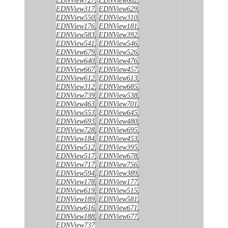
EDNView317
,
EDNView629
,
EDNView550
,
EDNView310
,
EDNView176
,
EDNView181
,
EDNView583
,
EDNView392
,
EDNView541
,
EDNView546
,
EDNView679
,
EDNView526
,
EDNView640
,
EDNView476
,
EDNView667
,
EDNView457
,
EDNView612
,
EDNView613
,
EDNView312
,
EDNView685
,
EDNView739
,
EDNView538
,
EDNView463
,
EDNView701
,
EDNView553
,
EDNView645
,
EDNView693
,
EDNView480
,
EDNView728
,
EDNView695
,
EDNView184
,
EDNView453
,
EDNView512
,
EDNView395
,
EDNView517
,
EDNView678
,
EDNView717
,
EDNView756
,
EDNView594
,
EDNView389
,
EDNView178
,
EDNView177
,
EDNView619
,
EDNView515
,
EDNView189
,
EDNView581
,
EDNView616
,
EDNView671
,
EDNView188
,
EDNView677
,
EDNView737