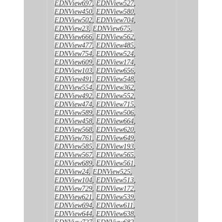
EDNView697
,
EDNView527
,
EDNView450
,
EDNView580
,
EDNView502
,
EDNView704
,
EDNView23
,
EDNView675
,
EDNView666
,
EDNView562
,
EDNView477
,
EDNView485
,
EDNView754
,
EDNView524
,
EDNView609
,
EDNView174
,
EDNView103
,
EDNView656
,
EDNView491
,
EDNView548
,
EDNView554
,
EDNView362
,
EDNView492
,
EDNView552
,
EDNView474
,
EDNView715
,
EDNView589
,
EDNView506
,
EDNView458
,
EDNView664
,
EDNView568
,
EDNView620
,
EDNView761
,
EDNView649
,
EDNView585
,
EDNView193
,
EDNView567
,
EDNView565
,
EDNView689
,
EDNView561
,
EDNView24
,
EDNView525
,
EDNView104
,
EDNView513
,
EDNView729
,
EDNView172
,
EDNView621
,
EDNView539
,
EDNView694
,
EDNView611
,
EDNView644
,
EDNView638
,
EDNView727
,
EDNView682
,