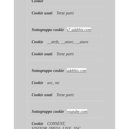
Terze parti
s7.addthis.com
__atrfs, __atuvc, __atuvs
Terze parti
addthis.com
uvc, xtc
Terze parti
youtube.com
CONSENT,
VISITOR_INFO1_LIVE, YSC